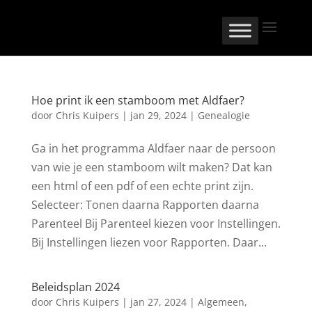
Hoe print ik een stamboom met Aldfaer?
door
Chris Kuipers
|
jan 29, 2024
|
Genealogie
Ga in het programma Aldfaer naar de persoon
van wie je een stamboom wilt maken? Dat kan
een html of een pdf of een echte print zijn.
Selecteer: Tonen daarna Rapporten daarna
Parenteel Bij Parenteel kiezen voor Instellingen.
Bij Instellingen liezen voor Rapporten. Daar...
Beleidsplan 2024
door
Chris Kuipers
|
jan 27, 2024
|
Algemeen
,