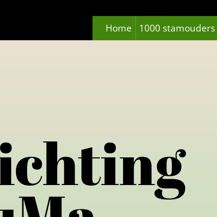
Home
1000 stamouders
ichting
uMa