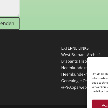
zenden
EXTERNE LINKS
West Brabant Archief
Brabants Historisch Info
Heemkundekring Steenb
Heemkundekring Halster
Om de beste
informatie 
Genealogie Online
deze techno
@Pi-Apps webdesig
n
verwerken. 
nadelige in
Acc