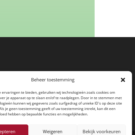
rmatie Centrum
Beheer toestemming
ergen
en
 ervaringen te bieden, gebruiken wij technologieën zoals cookies om
over je apparaat op te slaan en/of te raadplegen. Door in te stemmen met
logieën kunnen wij gegevens zoals surfgedrag of unieke ID's op deze site
Als je geen toestemming geeft of uw toestemming intrekt, kan dit een
vloed hebben op bepaalde functies en mogelijkheden.
epteren
Weigeren
Bekijk voorkeuren