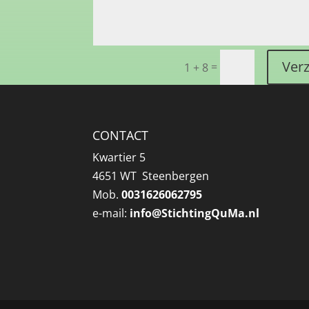
Ver
=
1 + 8
CONTACT
Kwartier 5
4651 WT Steenbergen
Mob.
0031626062795
e-mail:
info@
StichtingQuMa.nl