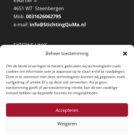
Kwartier 5
4651 WT Steenbergen
Mob.
0031626062795
e-mail:
info@
StichtingQuMa.nl
EXTERNE LINKS
West Brabant Archief
Beheer toestemming
Brabants Historisch Informatie Centrum
Om de beste ervaringen te bieden, gebruiken wij technologieën zoals
Heemkundekring Steenbergen
cookies om informatie over je apparaat op te slaan en/of te raadplegen.
Heemkundekring Halsteren
Door in te stemmen met deze technologieën kunnen wij gegevens zoals
surfgedrag of unieke ID's op deze site verwerken. Als je geen
Genealogie Online
toestemming geeft of uw toestemming intrekt, kan dit een nadelige
@Pi-Apps webdesig
n
invloed hebben op bepaalde functies en mogelijkheden.
Accepteren
Weigeren