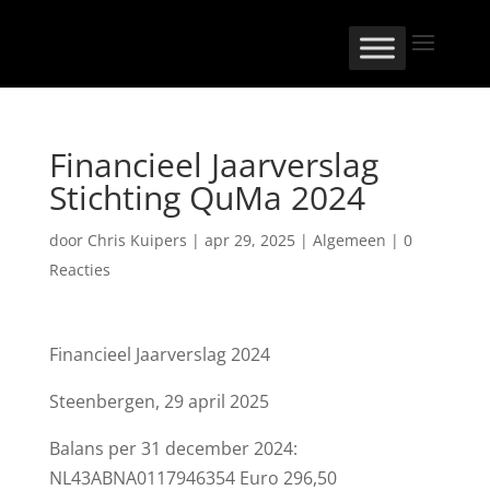
Financieel Jaarverslag
Stichting QuMa 2024
door
Chris Kuipers
|
apr 29, 2025
|
Algemeen
|
0
Reacties
Financieel Jaarverslag 2024
Steenbergen, 29 april 2025
Balans per 31 december 2024:
NL43ABNA0117946354 Euro 296,50