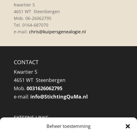
Kwartier 5
4651 WT Steenbergen
Mob. 06-26062795
Tel. 0164-687070
e-mail:
chris@
kuipersgenealogie.nl
CONTACT
Kwartier 5
4651 WT Steenbergen
Mob.
0031626062795
e-mail:
info@
StichtingQuMa.nl
EXTERNE LINKS
West Brabant Archief
Beheer toestemming
Brabants Historisch Informatie Centrum