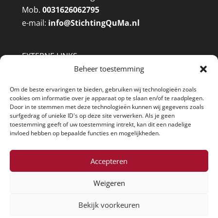
Mob.
0031626062795
e-mail:
info@
StichtingQuMa.nl
EXTERNE LINKS
Beheer toestemming
West Brabant Archief
Brabants Historisch Informatie Centrum
Om de beste ervaringen te bieden, gebruiken wij technologieën zoals
Heemkundekring Steenbergen
cookies om informatie over je apparaat op te slaan en/of te raadplegen.
Door in te stemmen met deze technologieën kunnen wij gegevens zoals
Heemkundekring Halsteren
surfgedrag of unieke ID's op deze site verwerken. Als je geen
Genealogie Online
toestemming geeft of uw toestemming intrekt, kan dit een nadelige
invloed hebben op bepaalde functies en mogelijkheden.
@Pi-Apps webdesig
n
Accepteren
Weigeren
Bekijk voorkeuren
Ontworpen door:
@Pi-Apps
|