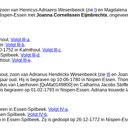
 zoon van
Henricus Adriaens Wesenbeeck (zie
I
) en
Magdalena 
Nispen-Essen
met
Joanna Cornelissen Eijmbrechts
, ongevee
.
hout
.
Volgt
III-a
.
er
.
Volgt
III-b
.
10-1752 in
Kalmthout
.
Volgt
III-c
.
Spilbeek
.
Volgt
III-d
.
thout
.
Volgt
III-e
.
hout
, zoon van
Adrianus Hendrickx Wesenbeeck (zie
II
) en
Joan
 jaar oud. Hij is begraven op 10-06-1780 in
Nispen-Essen
. Tho
dus van Laerhoven [QuMa0149800] en
Catharina Jacobs Stoff
ij is begraven op 01-02-1793 in
Nispen-Essen
. Adriana trouwde l
oren in
Essen-Spilbeek
.
Volgt
IV-a
.
en-Spilbeek
.
Volgt
IV-b
.
n in
Essen-Spilbeek
. Zij is gedoopt op 26-12-1772 in
Nispen-Es