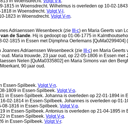
1813 in
Woensdrecht
.
Volgt
V-k
.
09-1815 in
Woensdrecht
. Wilhelmus is overleden op 10-02-1843
5-1818 in
Woensdrecht
.
Volgt
V-l
.
-10-1823 in
Woensdrecht
.
Volgt
V-m
.
nes Adriaenssen Wesenbeeck (zie
III-c
) en
Maria Geerts van L
 van de Sande
. Hij is gedoopt op 01-06-1775 in
Kalmthoutseho
03-02-1815 in
Essen
met
Dijmphna Oerlemans [QuMa0299404] (
n
Joannes Adriaenssen Wesenbeeck (zie
III-c
) en
Maria Geerts 
ar oud. Maria trouwde, 23 jaar oud, op 22-05-1806 in
Essen
met
claessen Nelen [QuMa0335802] en
Maria Simons van den Bergh
Moerkant
, 90 jaar oud.
in
Essen-Spilbeek
.
Volgt
V-n
.
-08-1809 in
Essen-Spilbeek
.
Volgt
V-o
.
11 in
Essen-Spilbeek
. Johanna is overleden op 22-01-1894 in
E
 16-02-1814 in
Essen-Spilbeek
. Johannes is overleden op 01-1
5-08-1816 in
Essen-Spilbeek
.
Volgt
V-p
.
819 in
Essen-Spilbeek
. Antonius is overleden op 21-04-1895 in
822 in
Essen-Spilbeek
.
Volgt
V-q
.
26 in
Essen-Spilbeek
.
Volgt
V-r
.