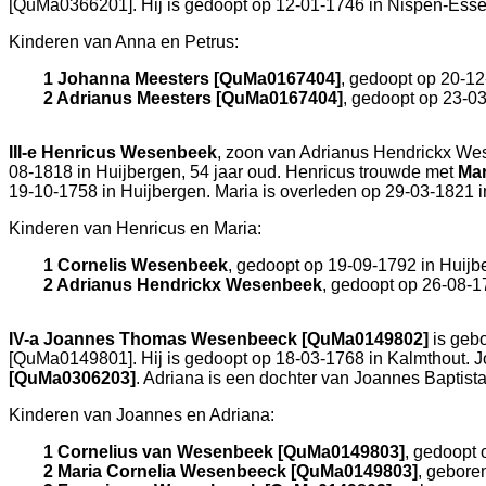
[QuMa0366201]. Hij is gedoopt op 12-01-1746 in
Nispen-Ess
Kinderen van Anna en Petrus:
1 Johanna Meesters [QuMa0167404]
, gedoopt op 20-1
2 Adrianus Meesters [QuMa0167404]
, gedoopt op 23-0
III-e
Henricus Wesenbeek
, zoon van
Adrianus Hendrickx We
08-1818 in
Huijbergen
, 54 jaar oud. Henricus trouwde met
Mar
19-10-1758 in
Huijbergen
. Maria is overleden op 29-03-1821 
Kinderen van Henricus en Maria:
1 Cornelis Wesenbeek
, gedoopt op 19-09-1792 in
Huijb
2 Adrianus Hendrickx Wesenbeek
, gedoopt op 26-08-1
IV-a
Joannes Thomas Wesenbeeck [QuMa0149802]
is geb
[QuMa0149801]. Hij is gedoopt op 18-03-1768 in
Kalmthout
. 
[QuMa0306203]
. Adriana is een dochter van
Joannes Baptist
Kinderen van Joannes en Adriana:
1 Cornelius van Wesenbeek [QuMa0149803]
, gedoopt 
2 Maria Cornelia Wesenbeeck [QuMa0149803]
, gebore