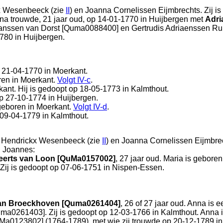
x Wesenbeeck (zie
II
) en
Joanna Cornelissen Eijmbrechts. Zij i
ina trouwde, 21 jaar oud, op 14-01-1770 in
Huijbergen
met
Adri
Janssen van Dorst [Quma0088400] en
Gertrudis Adriaenssen Rui
1780 in
Huijbergen
.
p 21-04-1770 in
Moerkant
.
ren in
Moerkant
.
Volgt
IV-c
.
kant
. Hij is gedoopt op 18-05-1773 in
Kalmthout
.
 op 27-10-1774 in
Huijbergen
.
geboren in
Moerkant
.
Volgt
IV-d
.
p 09-04-1779 in
Kalmthout
.
 Hendrickx Wesenbeeck (zie
II
) en
Joanna Cornelissen Eijmbrec
d. Joannes:
eerts van Loon [QuMa0157002]
, 27 jaar oud. Maria is geboren
ij is gedoopt op 07-06-1751 in
Nispen-Essen
.
van Broeckhoven [Quma0261404]
, 26 of 27 jaar oud. Anna is 
uma0261403]. Zij is gedoopt op 12-03-1766 in
Kalmthout
. Anna 
a0123802] (1764-1789), met wie zij trouwde op 20-12-1789 i