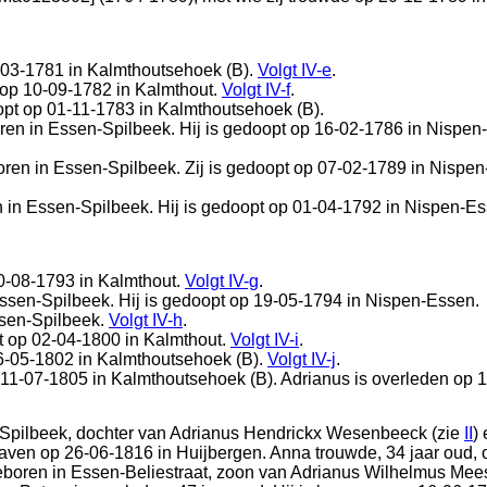
-03-1781 in
Kalmthoutsehoek (B)
.
Volgt
IV-e
.
 op 10-09-1782 in
Kalmthout
.
Volgt
IV-f
.
oopt op 01-11-1783 in
Kalmthoutsehoek (B)
.
ren in
Essen-Spilbeek
. Hij is gedoopt op 16-02-1786 in
Nispen
oren in
Essen-Spilbeek
. Zij is gedoopt op 07-02-1789 in
Nispen
n in
Essen-Spilbeek
. Hij is gedoopt op 01-04-1792 in
Nispen-Es
0-08-1793 in
Kalmthout
.
Volgt
IV-g
.
ssen-Spilbeek
. Hij is gedoopt op 19-05-1794 in
Nispen-Essen
.
sen-Spilbeek
.
Volgt
IV-h
.
t op 02-04-1800 in
Kalmthout
.
Volgt
IV-i
.
6-05-1802 in
Kalmthoutsehoek (B)
.
Volgt
IV-j
.
 11-07-1805 in
Kalmthoutsehoek (B)
. Adrianus is overleden op 
Spilbeek
, dochter van
Adrianus Hendrickx Wesenbeeck (zie
II
)
graven op 26-06-1816 in
Huijbergen
. Anna trouwde, 34 jaar oud,
geboren in
Essen-Beliestraat
, zoon van
Adrianus Wilhelmus Mee