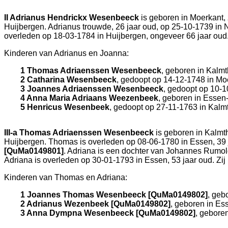
II
Adrianus Hendrickx Wesenbeeck
is geboren in
Moerkant
,
Huijbergen
. Adrianus trouwde, 26 jaar oud, op 25-10-1739 in
overleden op 18-03-1784 in
Huijbergen
, ongeveer 66 jaar oud
Kinderen van Adrianus en Joanna:
1 Thomas Adriaenssen Wesenbeeck
, geboren in
Kalmt
2 Catharina Wesenbeeck
, gedoopt op 14-12-1748 in
Mo
3 Joannes Adriaenssen Wesenbeeck
, gedoopt op 10-
4 Anna Maria Adriaans Weezenbeek
, geboren in
Essen-
5 Henricus Wesenbeek
, gedoopt op 27-11-1763 in
Kalm
III-a
Thomas Adriaenssen Wesenbeeck
is geboren in
Kalmt
Huijbergen
. Thomas is overleden op 08-06-1780 in
Essen
, 39
[QuMa0149801]
. Adriana is een dochter van
Johannes Rumol
Adriana is overleden op 30-01-1793 in
Essen
, 53 jaar oud. Z
Kinderen van Thomas en Adriana:
1 Joannes Thomas Wesenbeeck [QuMa0149802]
, geb
2 Adrianus Wezenbeek [QuMa0149802]
, geboren in
Ess
3 Anna Dympna Wesenbeeck [QuMa0149802]
, gebore