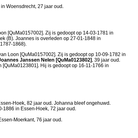
 in
Woensdrecht
, 27 jaar oud.
oon [QuMa0157002]. Zij is gedoopt op 14-03-1781 in
ek (B)
. Joannes is overleden op 27-01-1848 in
1787-1868).
van Loon [QuMa0157002]. Zij is gedoopt op 10-09-1782 in
Joannes Janssen Nelen [QuMa0123802]
, 39 jaar oud.
 [QuMa0123801]. Hij is gedoopt op 16-11-1766 in
ssen-Hoek
, 82 jaar oud. Johanna bleef ongehuwd.
0-1886 in
Essen-Hoek
, 72 jaar oud.
Essen-Moerkant
, 76 jaar oud.