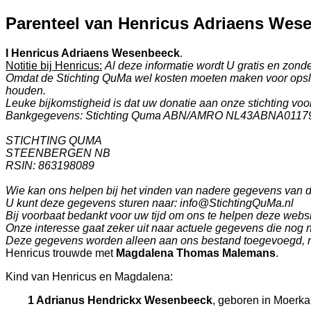
Parenteel van Henricus Adriaens Wes
I
Henricus Adriaens Wesenbeeck
.
Notitie bij Henricus:
Al deze informatie wordt U gratis en zon
Omdat de Stichting QuMa wel kosten moeten maken voor opslag
houden.
Leuke bijkomstigheid is dat uw donatie aan onze stichting voor 
Bankgegevens: Stichting Quma ABN/AMRO NL43ABNA0117
STICHTING QUMA
STEENBERGEN NB
RSIN: 863198089
Wie kan ons helpen bij het vinden van nadere gegevens van
U kunt deze gegevens sturen naar: info@StichtingQuMa.nl
Bij voorbaat bedankt voor uw tijd om ons te helpen deze websi
Onze interesse gaat zeker uit naar actuele gegevens die nog 
Deze gegevens worden alleen aan ons bestand toegevoegd, m
Henricus trouwde met
Magdalena Thomas Malemans
.
Kind van Henricus en Magdalena:
1 Adrianus Hendrickx Wesenbeeck
, geboren in
Moerka