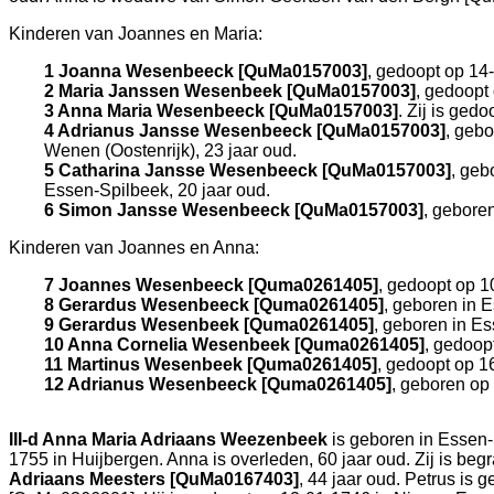
Kinderen van Joannes en Maria:
1 Joanna Wesenbeeck [QuMa0157003]
, gedoopt op 14
2 Maria Janssen Wesenbeek [QuMa0157003]
, gedoopt
3 Anna Maria Wesenbeeck [QuMa0157003]
. Zij is ged
4 Adrianus Jansse Wesenbeeck [QuMa0157003]
, gebo
Wenen (Oostenrijk)
, 23 jaar oud.
5 Catharina Jansse Wesenbeeck [QuMa0157003]
, geb
Essen-Spilbeek
, 20 jaar oud.
6 Simon Jansse Wesenbeeck [QuMa0157003]
, gebore
Kinderen van Joannes en Anna:
7 Joannes Wesenbeeck [Quma0261405]
, gedoopt op 1
8 Gerardus Wesenbeeck [Quma0261405]
, geboren in
E
9 Gerardus Wesenbeek [Quma0261405]
, geboren in
Es
10 Anna Cornelia Wesenbeek [Quma0261405]
, gedoop
11 Martinus Wesenbeek [Quma0261405]
, gedoopt op 1
12 Adrianus Wesenbeeck [Quma0261405]
, geboren op
III-d
Anna Maria Adriaans Weezenbeek
is geboren in
Essen-
1755 in
Huijbergen
. Anna is overleden, 60 jaar oud. Zij is be
Adriaans Meesters [QuMa0167403]
, 44 jaar oud. Petrus is 