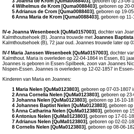
3 Joanna de Krom [Quma0088403]
, geboren op 23-06-
4 Wilhelmus de Krom [Quma0088403]
, geboren op 20-
5 Adrianus de Crom [Quma0088403]
, geboren op 19-0
6 Anna Maria de Krom [Quma0088403]
, geboren op 11
IV-e
Joanna Wesenbeeck [QuMa0157003]
, dochter van
Joan
Kalmthoutsehoek (B)
. Joanna trouwde met
Joannes Baptista
Kalmthoutsehoek (B)
, 72 jaar oud. Joannes trouwde later op 
IV-f
Maria Janssen Wesenbeek [QuMa0157003]
, dochter va
Kalmthout
. Maria is overleden op 22-04-1864 in
Essen
, 81 ja
Joannes is geboren in
Essen-Spilbeek
, zoon van
Joannes Ni
Nispen-Essen
. Joannes is overleden op 12-02-1857 in
Essen-
Kinderen van Maria en Joannes:
1 Maria Nelen [QuMa0123803]
, geboren op 07-03-1807 
2 Anna Cornelia Nelen [QuMa0123803]
, geboren op 23
3 Johanna Nelen [QuMa0123803]
, geboren op 16-10-18
4 Johannes Baptist Nelen [QuMa0123803]
, geboren op
5 Anna Catharina Nelen [QuMa0123803]
, geboren op 1
6 Antonius Nelen [QuMa0123803]
, geboren op 17-01-1
7 Adrianus Nelen [QuMa0123803]
, geboren op 02-02-1
8 Cornelis Nelen [QuMa0123803]
, geboren op 08-06-18