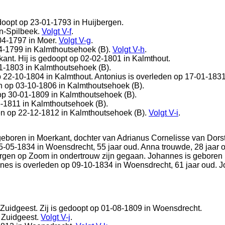
gedoopt op 23-01-1793 in
Huijbergen
.
n-Spilbeek
.
Volgt
V-f
.
04-1797 in
Moer
.
Volgt
V-g
.
4-1799 in
Kalmthoutsehoek (B)
.
Volgt
V-h
.
kant
. Hij is gedoopt op 02-02-1801 in
Kalmthout
.
01-1803 in
Kalmthoutsehoek (B)
.
op 22-10-1804 in
Kalmthout
. Antonius is overleden op 17-01-183
n op 03-10-1806 in
Kalmthoutsehoek (B)
.
op 30-01-1809 in
Kalmthoutsehoek (B)
.
5-1811 in
Kalmthoutsehoek (B)
.
en op 22-12-1812 in
Kalmthoutsehoek (B)
.
Volgt
V-i
.
geboren in
Moerkant
, dochter van
Adrianus Cornelisse van Dor
15-05-1834 in
Woensdrecht
, 55 jaar oud. Anna trouwde, 28 jaar
rgen op Zoom
in ondertrouw zijn gegaan. Johannes is geboren
nnes is overleden op 09-10-1834 in
Woensdrecht
, 61 jaar oud.
Zuidgeest
. Zij is gedoopt op 01-08-1809 in
Woensdrecht
.
n
Zuidgeest
.
Volgt
V-j
.