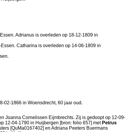
-Essen
. Adrianus is overleden op 18-12-1809 in
-Essen
. Catharina is overleden op 14-06-1809 in
sen
.
18-02-1866 in
Woensdrecht
, 60 jaar oud.
 en
Joanna Cornelissen Eijmbrechts. Zij is gedoopt op 12-09-
 op 12-04-1790 in
Huijbergen
[
bron: folio 657
] met
Petrus
sters [QuMa0167402] en
Adriana Peeters Buermans