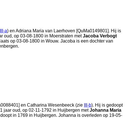
III-a
) en
Adriana Maria van Laerhoven [QuMa0149801]. Hij is
aar oud, op 03-08-1800 in
Moerstraten
met
Jacoba Verbogt
plaats op 03-08-1800 in
Wouw
. Jacoba is een dochter van
enbergen
.
ma0088401] en
Catharina Wesenbeeck (zie
III-b
). Hij is gedoopt
21 jaar oud, op 02-11-1792 in
Huijbergen
met
Johanna Maria
edoopt in 1769 in
Huijbergen
. Johanna is overleden op 19-05-