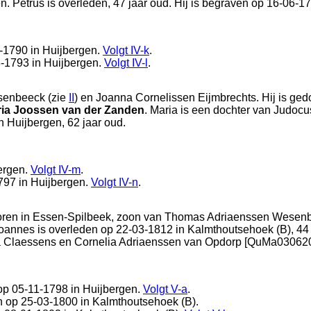
en
. Petrus is overleden, 47 jaar oud. Hij is begraven op 16-06-1
2-1790 in
Huijbergen
.
Volgt
IV-k
.
3-1793 in
Huijbergen
.
Volgt
IV-l
.
senbeeck (zie
II
) en
Joanna Cornelissen Eijmbrechts. Hij is ged
ia Joossen van der Zanden
. Maria is een dochter van
Judocu
in
Huijbergen
, 62 jaar oud.
ergen
.
Volgt
IV-m
.
797 in
Huijbergen
.
Volgt
IV-n
.
oren in
Essen-Spilbeek
, zoon van
Thomas Adriaenssen Wesenb
Joannes is overleden op 22-03-1812 in
Kalmthoutsehoek (B)
, 4
a Claessens en
Cornelia Adriaenssen van Opdorp [QuMa0306202
op 05-11-1798 in
Huijbergen
.
Volgt
V-a
.
n op 25-03-1800 in
Kalmthoutsehoek (B)
.