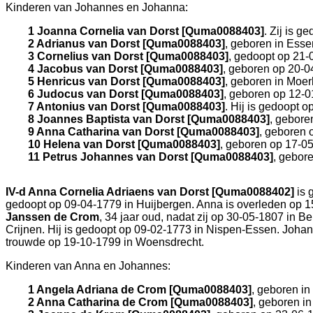
Kinderen van Johannes en Johanna:
1 Joanna Cornelia van Dorst [Quma0088403]
. Zij is 
2 Adrianus van Dorst [Quma0088403]
, geboren in
Esse
3 Cornelius van Dorst [Quma0088403]
, gedoopt op 21-
4 Jacobus van Dorst [Quma0088403]
, geboren op 20-0
5 Henricus van Dorst [Quma0088403]
, geboren in
Moer
6 Judocus van Dorst [Quma0088403]
, geboren op 12-
7 Antonius van Dorst [Quma0088403]
. Hij is gedoopt 
8 Joannes Baptista van Dorst [Quma0088403]
, gebore
9 Anna Catharina van Dorst [Quma0088403]
, geboren 
10 Helena van Dorst [Quma0088403]
, geboren op 17-0
11 Petrus Johannes van Dorst [Quma0088403]
, gebor
IV-d
Anna Cornelia Adriaens van Dorst [Quma0088402]
is 
gedoopt op 09-04-1779 in
Huijbergen
. Anna is overleden op 
Janssen de Crom
, 34 jaar oud, nadat zij op 30-05-1807 in
Be
Crijnen. Hij is gedoopt op 09-02-1773 in
Nispen-Essen
. Joha
trouwde op 19-10-1799 in
Woensdrecht
.
Kinderen van Anna en Johannes:
1 Angela Adriana de Crom [Quma0088403]
, geboren in
2 Anna Catharina de Crom [Quma0088403]
, geboren i