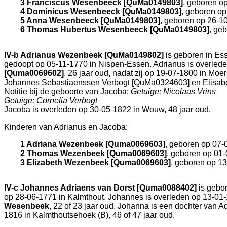
3 Franciscus Wesenbeeck [QuMa0149803]
, geboren o
4 Dominicus Wesenbeeck [QuMa0149803]
, geboren o
5 Anna Wesenbeeck [QuMa0149803]
, geboren op 26-1
6 Thomas Hubertus Wesenbeeck [QuMa0149803]
, ge
IV-b
Adrianus Wezenbeek [QuMa0149802]
is geboren in
Ess
gedoopt op 05-11-1770 in
Nispen-Essen
. Adrianus is overled
[Quma0069602]
, 26 jaar oud, nadat zij op 19-07-1800 in
Moer
Johannes Sebastiaenssen Verbogt [QuMa0324603] en
Elisab
Notitie bij de geboorte van Jacoba:
Getuige: Nicolaas Vrins
Getuige: Cornelia Verbogt
Jacoba is overleden op 30-05-1822 in
Wouw
, 48 jaar oud.
Kinderen van Adrianus en Jacoba:
1 Adriana Wezenbeek [Quma0069603]
, geboren op 07-
2 Thomas Wezenbeek [Quma0069603]
, geboren op 01
3 Elizabeth Wezenbeek [Quma0069603]
, geboren op 1
IV-c
Johannes Adriaens van Dorst [Quma0088402]
is gebo
op 28-06-1771 in
Kalmthout
. Johannes is overleden op 13-01
Wesenbeek
, 22 of 23 jaar oud. Johanna is een dochter van
Ad
1816 in
Kalmthoutsehoek (B)
, 46 of 47 jaar oud.