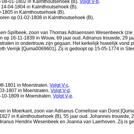
p 08-01-1802 in
Kalmthoutsehoek (B)
.
Volgt
V-b
.
p 14-04-1804 in
Kalmthoutsehoek (B)
.
0-1805 in
Kalmthoutsehoek (B)
.
boren op 01-02-1808 in
Kalmthoutsehoek (B)
.
en-Spilbeek
, zoon van
Thomas Adriaenssen Wesenbeeck (zie
en op 16-11-1839 in
Wouw
, 69 jaar oud. Adrianus trouwde, 29 j
straten
in ondertrouw zijn gegaan. Het kerkelijk huwelijk vond 
eth Verrijk [Quma0069601]. Zij is gedoopt op 15-05-1774 in
Ste
08-1801 in
Moerstraten
.
Volgt
V-c
.
-03-1807 in
Moerstraten
.
Volgt
V-d
.
3-10-1809 in
Moerstraten
.
Volgt
V-e
.
ren in
Moerkant
, zoon van
Adrianus Cornelisse van Dorst [Qu
-1827 in
Kalmthoutsehoek (B)
, 55 jaar oud. Johannes trouwde, 
rianus Hendrix Wesenbeek en
Joanna van Laerhoven. Zij is g