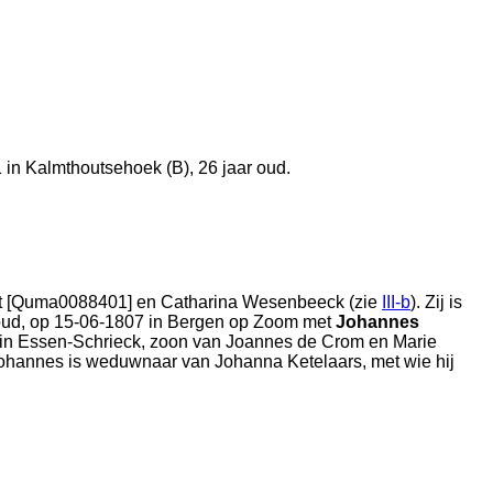
1 in
Kalmthoutsehoek (B)
, 26 jaar oud.
st [Quma0088401] en
Catharina Wesenbeeck (zie
III-b
). Zij is
 oud, op 15-06-1807 in
Bergen op Zoom
met
Johannes
 in
Essen-Schrieck
, zoon van
Joannes de Crom en
Marie
 Johannes is weduwnaar van
Johanna Ketelaars, met wie hij