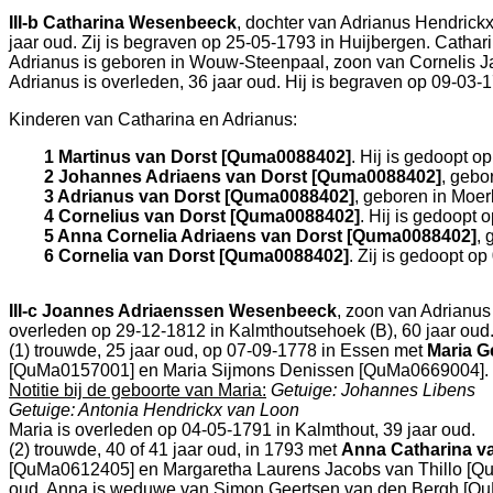
III-b
Catharina Wesenbeeck
, dochter van
Adrianus Hendrick
jaar oud. Zij is begraven op 25-05-1793 in
Huijbergen
. Cathar
Adrianus is geboren in
Wouw-Steenpaal
, zoon van
Cornelis 
Adrianus is overleden, 36 jaar oud. Hij is begraven op 09-03-
Kinderen van Catharina en Adrianus:
1 Martinus van Dorst [Quma0088402]
. Hij is gedoopt o
2 Johannes Adriaens van Dorst [Quma0088402]
, gebo
3 Adrianus van Dorst [Quma0088402]
, geboren in
Moer
4 Cornelius van Dorst [Quma0088402]
. Hij is gedoopt
5 Anna Cornelia Adriaens van Dorst [Quma0088402]
, 
6 Cornelia van Dorst [Quma0088402]
. Zij is gedoopt o
III-c
Joannes Adriaenssen Wesenbeeck
, zoon van
Adrianus
overleden op 29-12-1812 in
Kalmthoutsehoek (B)
, 60 jaar ou
(1) trouwde, 25 jaar oud, op 07-09-1778 in
Essen
met
Maria G
[QuMa0157001] en
Maria Sijmons Denissen [QuMa0669004]. Z
Notitie bij de geboorte van Maria:
Getuige: Johannes Libens
Getuige: Antonia Hendrickx van Loon
Maria is overleden op 04-05-1791 in
Kalmthout
, 39 jaar oud.
(2) trouwde, 40 of 41 jaar oud, in 1793 met
Anna Catharina 
[QuMa0612405] en
Margaretha Laurens Jacobs van Thillo [Q
oud. Anna is weduwe van
Simon Geertsen van den Bergh [QuM