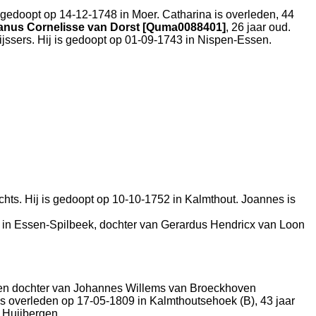
s gedoopt op 14-12-1748 in
Moer
. Catharina is overleden, 44
anus Cornelisse van Dorst [Quma0088401]
, 26 jaar oud.
jssers. Hij is gedoopt op 01-09-1743 in
Nispen-Essen
.
hts. Hij is gedoopt op 10-10-1752 in
Kalmthout
. Joannes is
 in
Essen-Spilbeek
, dochter van
Gerardus Hendricx van Loon
een dochter van
Johannes Willems van Broeckhoven
is overleden op 17-05-1809 in
Kalmthoutsehoek (B)
, 43 jaar
n
Huijbergen
.