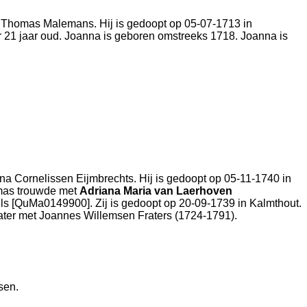
Thomas Malemans. Hij is gedoopt op 05-07-1713 in
r 21 jaar oud. Joanna is geboren omstreeks 1718. Joanna is
na Cornelissen Eijmbrechts. Hij is gedoopt op 05-11-1740 in
mas trouwde met
Adriana Maria van Laerhoven
els [QuMa0149900]. Zij is gedoopt op 20-09-1739 in
Kalmthout
.
ater met
Joannes Willemsen Fraters (1724-1791).
sen
.