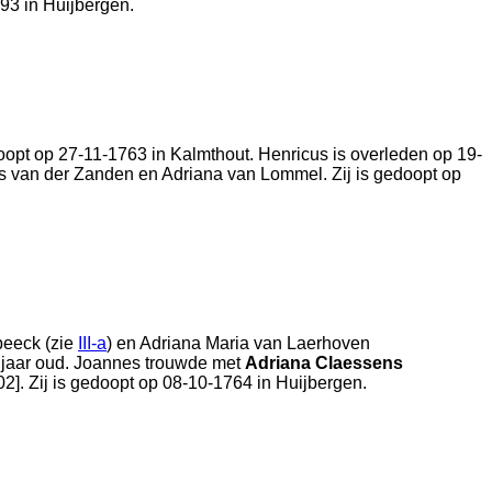
793 in
Huijbergen
.
oopt op 27-11-1763 in
Kalmthout
. Henricus is overleden op 19-
s van der Zanden en
Adriana van Lommel. Zij is gedoopt op
eeck (zie
III-a
) en
Adriana Maria van Laerhoven
4 jaar oud. Joannes trouwde met
Adriana Claessens
]. Zij is gedoopt op 08-10-1764 in
Huijbergen
.