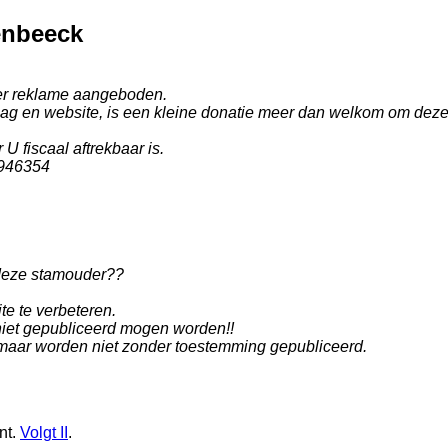
enbeeck
der reklame aangeboden.
 en website, is een kleine donatie meer dan welkom om deze we
U fiscaal aftrekbaar is.
946354
 deze stamouder??
te te verbeteren.
niet gepubliceerd mogen worden!!
aar worden niet zonder toestemming gepubliceerd.
nt
.
Volgt
II
.