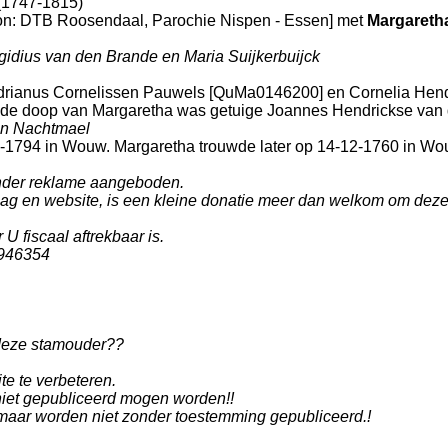
(1747-1815)
on: DTB Roosendaal, Parochie Nispen - Essen
] met
Margareth
egidius van den Brande en Maria Suijkerbuijck
drianus Cornelissen Pauwels [QuMa0146200] en
Cornelia Hend
ij de doop van Margaretha was getuige
Joannes Hendrickse van d
an Nachtmael
0-1794 in
Wouw
. Margaretha trouwde later op 14-12-1760 in
Wo
onder reklame aangeboden.
 en website, is een kleine donatie meer dan welkom om deze we
U fiscaal aftrekbaar is.
946354
 deze stamouder??
te te verbeteren.
niet gepubliceerd mogen worden!!
aar worden niet zonder toestemming gepubliceerd.!