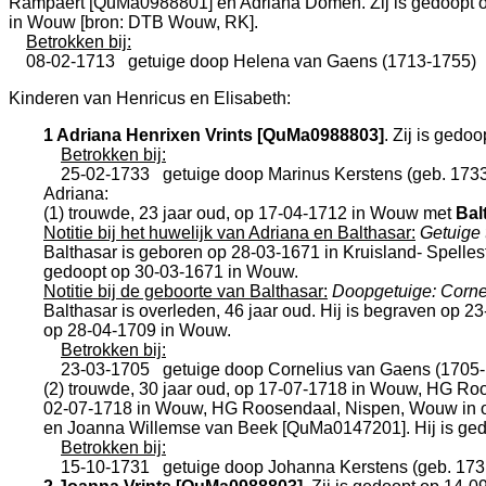
Rampaert [QuMa0988801] en
Adriana Domen. Zij is gedoopt 
in
Wouw
[
bron: DTB Wouw, RK
].
Betrokken bij:
08-02-1713
getuige doop
Helena van Gaens (1713-1755)
Kinderen van Henricus en Elisabeth:
1 Adriana Henrixen Vrints [QuMa0988803]
. Zij is gedo
Betrokken bij:
25-02-1733
getuige doop
Marinus Kerstens (geb. 173
Adriana:
(1) trouwde, 23 jaar oud, op 17-04-1712 in
Wouw
met
Bal
Notitie bij het huwelijk van Adriana en Balthasar:
Getuige 
Balthasar is geboren op 28-03-1671 in
Kruisland- Spelles
gedoopt op 30-03-1671 in
Wouw
.
Notitie bij de geboorte van Balthasar:
Doopgetuige: Corne
Balthasar is overleden, 46 jaar oud. Hij is begraven op 2
op 28-04-1709 in
Wouw
.
Betrokken bij:
23-03-1705
getuige doop
Cornelius van Gaens (1705
(2) trouwde, 30 jaar oud, op 17-07-1718 in
Wouw, HG Roo
02-07-1718 in
Wouw, HG Roosendaal, Nispen, Wouw
in 
en
Joanna Willemse van Beek [QuMa0147201]. Hij is ged
Betrokken bij:
15-10-1731
getuige doop
Johanna Kerstens (geb. 173