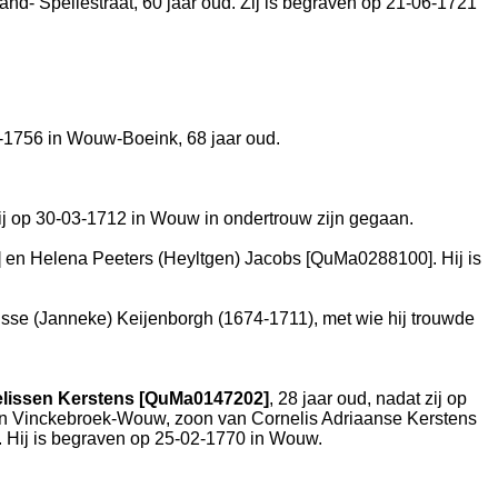
land- Spellestraat
, 60 jaar oud. Zij is begraven op 21-06-1721
1-1756 in
Wouw-Boeink
, 68 jaar oud.
zij op 30-03-1712 in
Wouw
in ondertrouw zijn gegaan.
] en
Helena Peeters (Heyltgen) Jacobs [QuMa0288100]. Hij is
sse (Janneke) Keijenborgh (1674-1711), met wie hij trouwde
elissen Kerstens [QuMa0147202]
, 28 jaar oud, nadat zij op
in
Vinckebroek-Wouw
, zoon van
Cornelis Adriaanse Kerstens
d. Hij is begraven op 25-02-1770 in
Wouw
.