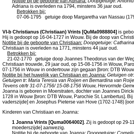
Notitie bij de geboorte van Adriana:
Doopgetuige: Antoniu
Adriana is overleden na 1794, minstens 36 jaar oud.
Betrokken bij:
07-06-1795
getuige doop
Margaretha van Nassau (17
VI-b
Christianus (Christiaan) Vrints [QuMa0988804]
is gebo
Hij is gedoopt op 16-04-1727 in
Wouw
. Bij de doop van Chris
Notitie bij de geboorte van Christiaan:
Doopgetuige: Catharina
Christiaan is overleden na 1771, minstens 44 jaar oud.
Betrokken bij:
21-02-1770
getuige doop
Joannes Theodorus van der Weg
Christiaan trouwde, 29 jaar oud, op 15-08-1756 in
Wouw, Paro
07-1756 in
Wouw
in ondertrouw zijn gegaan [
bron: DTB Wouw,
Notitie bij het huwelijk van Christiaan en Joanna:
Getuigen otr
Getuigen tr: Maria Teresia van Roijen en Bernardina van Roij
Tevens otr/tr 31-07-1756/ 15-08-1756 Wouw, Hervormde Ge
Joanna is geboren in
Moerstraten
, dochter van
Joannes Diric
1728 in
Wouw
[
bron: DTB Wouw, Parochie St. Lambertus
]. B
vaderszijde] en
Josephus Pieterse van Hove (1702-1748) [oom 
Kinderen van Christiaan en Joanna:
1 Joanna Vrints [Quma0064002]
. Zij is gedoopt op 29-
moederszijde] aanwezig.
Notitie bij de geboorte van Joanna:
Doopgetuige: Corneliu