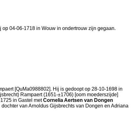
zij op 04-06-1718 in
Wouw
in ondertrouw zijn gegaan.
mpaert [QuMa0988802]. Hij is gedoopt op 28-10-1698 in
ijsbrecht) Rampaert (1651-±1706) [oom moederszijde]
6-1725 in
Gastel
met
Cornelia Aertsen van Dongen
, dochter van
Arnoldus Gijsbrechts van Dongen en
Adriana