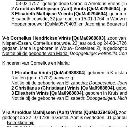
08-02-1757
getuige doop
Cornelia Arnoldus Vriens (1
2 Arnoldus Mathijssen (Aart) Vrints [QuMa0294604]
, g
3 Elisabeth Mathijsse Vrients [QuMa0294604]
, geboren
Elisabeth trouwde, 32 jaar oud, op 15-01-1764 in
Wouw
m
Hoppenbrouwer [QuMa0579403] en
Jacomijna Bogaerts 
V-b
Cornelius Hendrickse Vrints [QuMa0988803]
, zoon van
Nispen-Essen
. Cornelius trouwde, 22 jaar oud, op 24-03-1726
gegaan. Maria is geboren in
Wouw- Oostelaer
. Zij is gedoopt
Notitie bij de geboorte van Maria:
Doopgetuige: Petronilla Cor
Kinderen van Cornelius en Maria:
1 Elizabetha Vrints [QuMa0988804]
, geboren in
Kruislan
Ruijten (geb. ±1702) aanwezig.
Notitie bij de geboorte van Elizabetha:
Doopgetuige: Joan
2 Christianus (Christiaan) Vrints [QuMa0988804]
, gebo
3 Elisabeth Vrints [QuMa0988804]
, geboren in
Kruisland
Notitie bij de geboorte van Elisabeth:
Doopgetuigen: Mich
VI-a
Arnoldus Mathijssen (Aart) Vrints [QuMa0294604]
, zo
gedoopt op 22-10-1728 in
Gastel
. Aart is overleden, 31 jaar 
Betrokken bij: