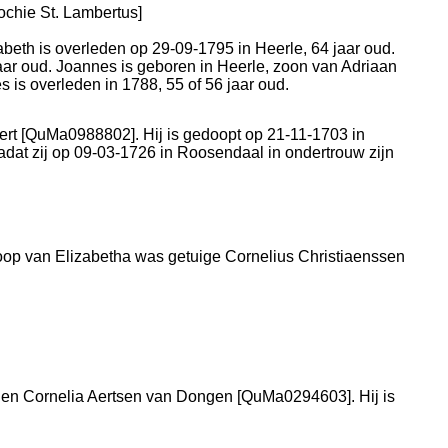
chie St. Lambertus
]
sabeth is overleden op 29-09-1795 in
Heerle
, 64 jaar oud.
jaar oud. Joannes is geboren in
Heerle
, zoon van
Adriaan
s is overleden in 1788, 55 of 56 jaar oud.
rt [QuMa0988802]. Hij is gedoopt op 21-11-1703 in
nadat zij op 09-03-1726 in
Roosendaal
in ondertrouw zijn
doop van Elizabetha was getuige
Cornelius Christiaenssen
 en
Cornelia Aertsen van Dongen [QuMa0294603]. Hij is