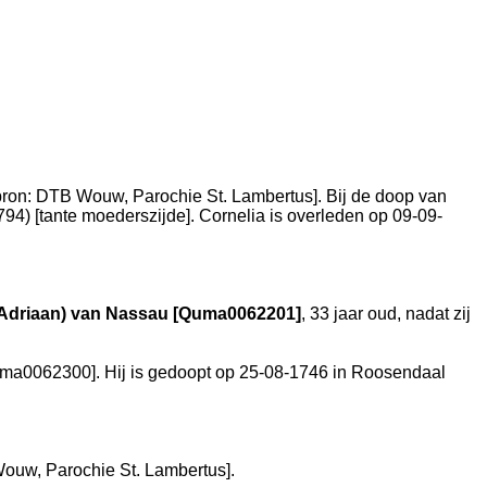
bron: DTB Wouw, Parochie St. Lambertus
]. Bij de doop van
4) [tante moederszijde]. Cornelia is overleden op 09-09-
(Adriaan) van Nassau [Quma0062201]
, 33 jaar oud, nadat zij
ma0062300]. Hij is gedoopt op 25-08-1746 in
Roosendaal
ouw, Parochie St. Lambertus
].