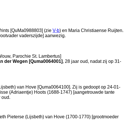
Vrints [QuMa0988803] (zie
V-b
) en
Maria Christiaense Ruijten.
grootvader vaderszijde] aanwezig.
Wouw, Parochie St. Lambertus
]
an der Wegen [Quma0064001]
, 28 jaar oud, nadat zij op 31-
(Lijsbeth) van Hove [Quma0064100]. Zij is gedoopt op 24-01-
isse (Adriaentje) Hoots (1688-1747) [aangetrouwde tante
 oud.
eth Pieterse (Lijsbeth) van Hove (1700-1770) [grootmoeder