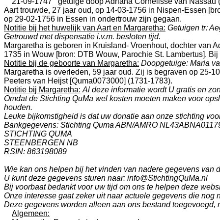
21-09-1747
getuige doop
Adriana Cornelisse van Nassau 
Aart trouwde, 27 jaar oud, op 14-03-1756 in
Nispen-Essen
[
br
op 29-02-1756 in
Essen
in ondertrouw zijn gegaan.
Notitie bij het huwelijk van Aart en Margaretha:
Getuigen tr: A
Getrouwd met dispensatie i.v.m. besloten tijd.
Margaretha is geboren in
Kruisland- Vroenhout
, dochter van
A
1735 in
Wouw
[
bron: DTB Wouw, Parochie St. Lambertus
]. B
Notitie bij de geboorte van Margaretha:
Doopgetuige: Maria v
Margaretha is overleden, 59 jaar oud. Zij is begraven op 25-1
Peeters van Heijst [Quma0073000] (1731-1783).
Notitie bij Margaretha:
Al deze informatie wordt U gratis en z
Omdat de Stichting QuMa wel kosten moeten maken voor opslag
houden.
Leuke bijkomstigheid is dat uw donatie aan onze stichting voor 
Bankgegevens: Stichting Quma ABN/AMRO NL43ABNA0117
STICHTING QUMA
STEENBERGEN NB
RSIN: 863198089
Wie kan ons helpen bij het vinden van nadere gegevens van
U kunt deze gegevens sturen naar: info@StichtingQuMa.nl
Bij voorbaat bedankt voor uw tijd om ons te helpen deze websi
Onze interesse gaat zeker uit naar actuele gegevens die nog 
Deze gegevens worden alleen aan ons bestand toegevoegd, m
Algemeen: