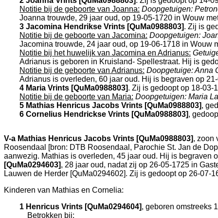
2 Joanna Vrints [QuMa0988803]
. Zij is gedoopt op 14-
Notitie bij de geboorte van Joanna:
Doopgetuigen: Petron
Joanna trouwde, 29 jaar oud, op 19-05-1720 in
Wouw
me
3 Jacomina Hendrikse Vrints [QuMa0988803]
. Zij is 
Notitie bij de geboorte van Jacomina:
Doopgetuigen: Joan
Jacomina trouwde, 24 jaar oud, op 19-06-1718 in
Wouw
m
Notitie bij het huwelijk van Jacomina en Adrianus:
Getuige
Adrianus is geboren in
Kruisland- Spellestraat
. Hij is ge
Notitie bij de geboorte van Adrianus:
Doopgetuige: Anna 
Adrianus is overleden, 60 jaar oud. Hij is begraven op 2
4 Maria Vrints [QuMa0988803]
. Zij is gedoopt op 18-03-
Notitie bij de geboorte van Maria:
Doopgetuigen: Maria L
5 Mathias Henricus Jacobs Vrints [QuMa0988803]
, ge
6 Cornelius Hendrickse Vrints [QuMa0988803]
, gedoop
V-a
Mathias Henricus Jacobs Vrints [QuMa0988803]
, zoon
Roosendaal
[
bron: DTB Roosendaal, Parochie St. Jan de Dop
aanwezig. Mathias is overleden, 45 jaar oud. Hij is begraven
[QuMa0294603]
, 28 jaar oud, nadat zij op 26-05-1725 in
Gast
Lauwen de Herder [QuMa0294602]. Zij is gedoopt op 26-07-1
Kinderen van Mathias en Cornelia:
1 Henricus Vrints [QuMa0294604]
, geboren omstreeks 
Betrokken bij: