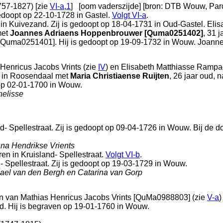
757-1827) [zie
VI-a,1
]
[oom vaderszijde]
[
bron: DTB Wouw, Paro
edoopt op 22-10-1728 in
Gastel
.
Volgt
VI-a
.
 in
Kuivezand
. Zij is gedoopt op 18-04-1731 in
Oud-Gastel
. Eli
et
Joannes Adriaens Hoppenbrouwer [Quma0251402]
, 31 
[Quma0251401]. Hij is gedoopt op 19-09-1732 in
Wouw
. Joanne
Henricus Jacobs Vrints (zie
IV
) en
Elisabeth Matthiasse Rampae
 in
Roosendaal
met
Maria Christiaense Ruijten
, 26 jaar oud, 
 op 02-01-1700 in
Wouw
.
nelisse
d- Spellestraat
. Zij is gedoopt op 09-04-1726 in
Wouw
. Bij de 
na Hendrikse Vrients
ren in
Kruisland- Spellestraat
.
Volgt
VI-b
.
- Spellestraat
. Zij is gedoopt op 19-03-1729 in
Wouw
.
ael van den Bergh en Catarina van Gorp
on van
Mathias Henricus Jacobs Vrints [QuMa0988803] (zie
V-a
)
oud. Hij is begraven op 19-01-1760 in
Wouw
.