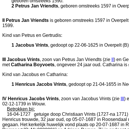
geboren omstreeks 1590.
2 Petrus Jan Vriendts
, geboren omstreeks 1597 in
Overp
II
Petrus Jan Vriendts
is geboren omstreeks 1597 in
Overpelt
1599.
Kind van Petrus en Gertrudis:
1 Jacobus Vrints
, gedoopt op 22-06-1625 in
Overpelt (B)
III
Jacobus Vrints
, zoon van
Petrus Jan Vriendts (zie
II
) en
Ger
met
Catharina Boyvoets
, ongeveer 24 jaar oud. Catharina i
Kind van Jacobus en Catharina:
1 Henricus Jacobs Vrints
, gedoopt op 21-04-1655 in
Nee
IV
Henricus Jacobs Vrints
, zoon van
Jacobus Vrints (zie
III
) 
02-12-1739 in
Wouw
.
Betrokken bij:
16-04-1727
getuige doop
Christiaan Vrints (1727-na 1771)
Henricus trouwde, 32 jaar oud, op 05-07-1687 in
Roosendaal
gegaan. Het kerkelijk huwelijk vond plaats op 20-07-1687 in
R