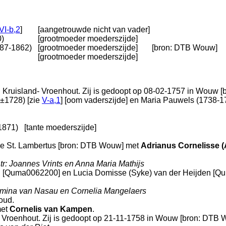
VI-b,2
]
[aangetrouwde nicht van vader]
0)
[grootmoeder moederszijde]
787-1862)
[grootmoeder moederszijde]
[
bron: DTB Wouw
]
[grootmoeder moederszijde]
n
Kruisland- Vroenhout
. Zij is gedoopt op 08-02-1757 in
Wouw
[
 ±1728) [zie
V-a,1
] [oom vaderszijde] en
Maria Pauwels (1738-179
1871)
[tante moederszijde]
e St. Lambertus
[
bron: DTB Wouw
] met
Adrianus Cornelisse 
tr: Joannes Vrints en Anna Maria Mathijs
au [Quma0062200] en
Lucia Domisse (Syke) van der Heijden [Qu
lmina van Nasau en Cornelia Mangelaers
 oud.
et
Cornelis van Kampen
.
- Vroenhout
. Zij is gedoopt op 21-11-1758 in
Wouw
[
bron: DTB W