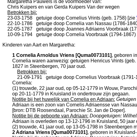
Margaretha Pauwels is de voormoeder van:
Chris Kuipers en van Gerda Kuipers Van der wegen
Betrokken bij:
23-03-1758
getuige doop
Cornelius Vrints (geb. 1758) [zie
22-10-1786
getuige doop
Cornelia van Nassau (1786-184
22-05-1787
getuige doop
Joannes Adriaens Voorbraak (1
10-09-1794
getuige doop
Cornelia Voorbraak (1794-1867)
Kinderen van Aart en Margaretha:
1 Cornelia Arnoldus Vriens [Quma0073101]
, geboren i
Cornelia waren aanwezig: getuigen
Henricus Vrints (geb.
1827 in
Steenbergen
, 70 jaar oud.
Betrokken bij:
21-09-1791
getuige doop
Cornelius Voorbraak (1791-
Cornelia:
(1) trouwde, 22 jaar oud, op 05-12-1779 in
Wouw, Parochi
op 20-11-1779 in
Kruisland
in ondertrouw zijn gegaan.
Notitie bij het huwelijk van Cornelia en Adriaan:
Getuigen 
Adriaan is een zoon van
Cornelis Adriaensse van Nass
[
bron: DTB Roosendaal, Parochie St. Jan de Doper
].
Notitie bij de geboorte van Adriaan:
Doopgetuigen: Wilhe
Adriaan is overleden op 13-12-1796 in
Kruisland
, 50 jaar
(2) trouwde, 41 jaar oud, op 13-05-1798 in
Steenbergen
m
2 Adriana Vriens [Quma0073101]
, geboren in
Kruisland