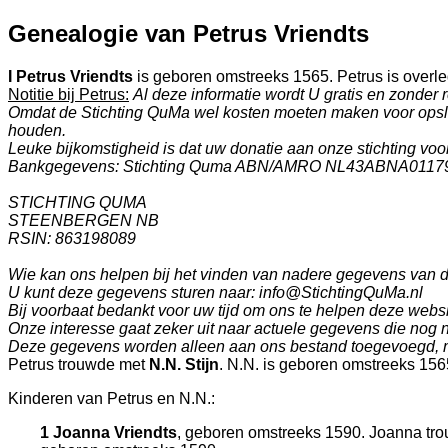
Genealogie van Petrus Vriendts
I
Petrus Vriendts
is geboren omstreeks 1565. Petrus is overle
Notitie bij Petrus:
Al deze informatie wordt U gratis en zonde
Omdat de Stichting QuMa wel kosten moeten maken voor opslag
houden.
Leuke bijkomstigheid is dat uw donatie aan onze stichting voor 
Bankgegevens: Stichting Quma ABN/AMRO NL43ABNA0117
STICHTING QUMA
STEENBERGEN NB
RSIN: 863198089
Wie kan ons helpen bij het vinden van nadere gegevens van
U kunt deze gegevens sturen naar: info@StichtingQuMa.nl
Bij voorbaat bedankt voor uw tijd om ons te helpen deze websi
Onze interesse gaat zeker uit naar actuele gegevens die nog 
Deze gegevens worden alleen aan ons bestand toegevoegd, m
Petrus trouwde met
N.N. Stijn
. N.N. is geboren omstreeks 156
Kinderen van Petrus en N.N.:
1 Joanna Vriendts
, geboren omstreeks 1590. Joanna tro