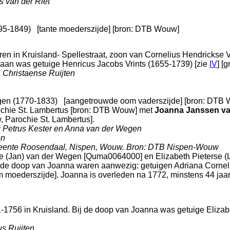
s van der Riet
95-1849)
[tante moederszijde]
[
bron: DTB Wouw
]
ren in
Kruisland- Spellestraat
, zoon van
Cornelius Hendrickse 
tiaan was getuige
Henricus Jacobs Vrints (1655-1739) [zie
IV
] [
 Christaense Ruijten
en (1770-1833)
[aangetrouwde oom vaderszijde]
[
bron: DTB 
chie St. Lambertus
[
bron: DTB Wouw
] met
Joanna Janssen v
 Parochie St. Lambertus
].
: Petrus Kester en Anna van der Wegen
en
meente Roosendaal, Nispen, Wouw. Bron: DTB Nispen-Wouw
ke (Jan) van der Wegen [Quma0064000] en
Elizabeth Pieterse 
ij de doop van Joanna waren aanwezig: getuigen
Adriana Cornel
moederszijde]. Joanna is overleden na 1772, minstens 44 jaar
11-1756 in
Kruisland
. Bij de doop van Joanna was getuige
Elizab
s Ruijten