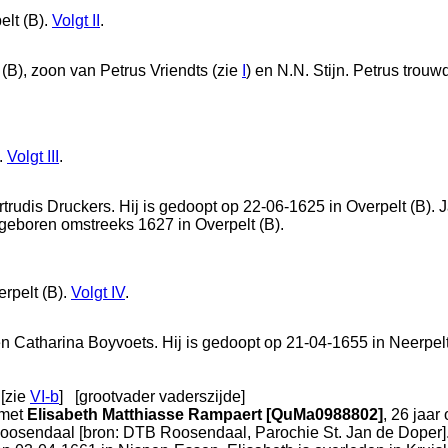
elt (B)
.
Volgt
II
.
 (B)
, zoon van
Petrus Vriendts (zie
I
) en
N.N. Stijn. Petrus trou
.
Volgt
III
.
trudis Druckers. Hij is gedoopt op 22-06-1625 in
Overpelt (B)
. 
s geboren omstreeks 1627 in
Overpelt (B)
.
rpelt (B)
.
Volgt
IV
.
en
Catharina Boyvoets. Hij is gedoopt op 21-04-1655 in
Neerpelt
 [zie
VI-b
]
[grootvader vaderszijde]
met
Elisabeth Matthiasse Rampaert [QuMa0988802]
, 26 jaar
oosendaal
[
bron: DTB Roosendaal, Parochie St. Jan de Doper