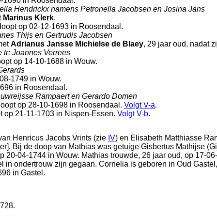
09-1690 in
Roosendaal
.
ella Hendrickx namens Petronella Jacobsen en Josina Jans
t
Marinus Klerk
.
gedoopt op 02-12-1693 in
Roosendaal
.
nes Thijs en Gertrudis Jacobsen
et
Adrianus Jansse Michielse de Blaey
, 29 jaar oud, nadat 
 tr: Joannes Verrees
doopt op 14-10-1688 in
Wouw
.
Gerards
1-08-1749 in
Wouw
.
1696 in
Roosendaal
.
auwreijsse Rampaert en Gerardo Domen
doopt op 28-10-1698 in
Roosendaal
.
Volgt
V-a
.
t op 21-11-1703 in
Nispen-Essen
.
Volgt
V-b
.
 van
Henricus Jacobs Vrints (zie
IV
) en
Elisabeth Matthiasse Ra
er
]. Bij de doop van Mathias was getuige
Gisbertus Mathijse (G
 op 20-04-1744 in
Wouw
. Mathias trouwde, 26 jaar oud, op 17-0
el
in ondertrouw zijn gegaan. Cornelia is geboren in
Oud Gastel
696 in
Gastel
.
1728.