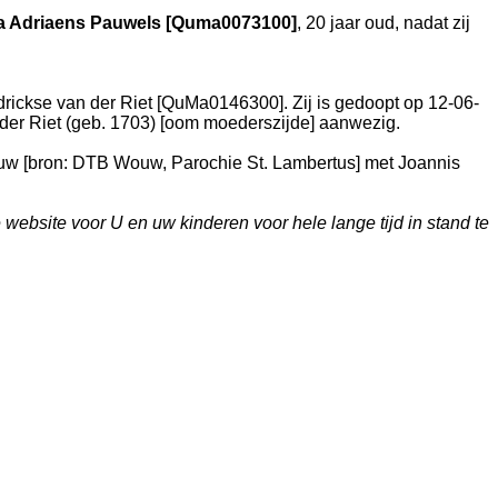
a Adriaens Pauwels [Quma0073100]
, 20 jaar oud, nadat zij
rickse van der Riet [QuMa0146300]. Zij is gedoopt op 12-06-
er Riet (geb. 1703) [oom moederszijde] aanwezig.
uw
[
bron: DTB Wouw, Parochie St. Lambertus
] met
Joannis
bsite voor U en uw kinderen voor hele lange tijd in stand te