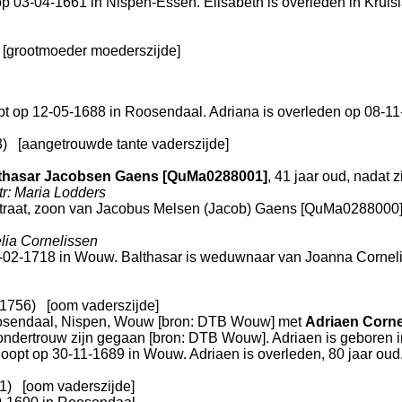
op 03-04-1661 in
Nispen-Essen
. Elisabeth is overleden in
Kruis
[grootmoeder moederszijde]
opt op 12-05-1688 in
Roosendaal
. Adriana is overleden op 08-1
3)
[aangetrouwde tante vaderszijde]
thasar Jacobsen Gaens [QuMa0288001]
, 41 jaar oud, nadat 
tr: Maria Lodders
traat
, zoon van
Jacobus Melsen (Jacob) Gaens [QuMa0288000
lia Cornelissen
3-02-1718 in
Wouw
. Balthasar is weduwnaar van
Joanna Corneli
-1756)
[oom vaderszijde]
sendaal, Nispen, Wouw
[
bron: DTB Wouw
] met
Adriaen Corn
ondertrouw zijn gegaan [
bron: DTB Wouw
]. Adriaen is geboren 
oopt op 30-11-1689 in
Wouw
. Adriaen is overleden, 80 jaar ou
1)
[oom vaderszijde]