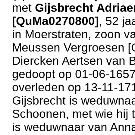
met
Gijsbrecht Adria
[QuMa0270800]
, 52 ja
in
Moerstraten
, zoon v
Meussen Vergroesen 
Diercken Aertsen van B
gedoopt op 01-06-1657
overleden op 13-11-17
Gijsbrecht is weduwna
Schoonen, met wie hij 
is weduwnaar van
Ann