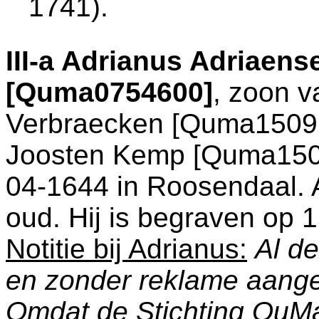
1741).
III-a
Adrianus Adriaens
[Quma0754600]
, zoon 
Verbraecken [Quma1509
Joosten Kemp [Quma15093
04-1644 in
Roosendaal
.
oud. Hij is begraven op 
Notitie bij Adrianus:
Al de
en zonder reklame aang
Omdat de Stichting QuM