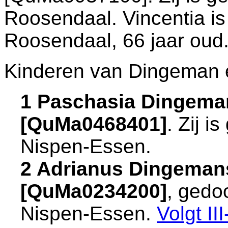
Roosendaal
. Vincentia i
Roosendaal
, 66 jaar oud
Kinderen van Dingeman e
1 Paschasia Dingema
[QuMa0468401]
. Zij 
Nispen-Essen
.
2 Adrianus Dingeman
[QuMa0234200]
, gedo
Nispen-Essen
.
Volgt
III