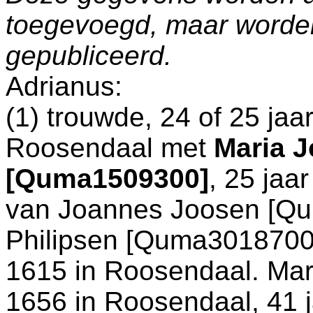
toegevoegd, maar worde
gepubliceerd.
Adrianus:
(1) trouwde, 24 of 25 jaa
Roosendaal
met
Maria 
[Quma1509300]
, 25 jaa
van
Joannes Joosen [Q
Philipsen [Quma3018700].
1615 in
Roosendaal
. Mar
1656 in
Roosendaal
, 41 