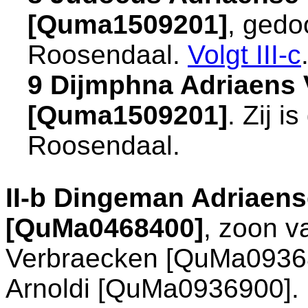
[Quma1509201]
, gedo
Roosendaal
.
Volgt
III-c
9 Dijmphna Adriaens
[Quma1509201]
. Zij 
Roosendaal
.
II-b
Dingeman Adriaens
[QuMa0468400]
, zoon 
Verbraecken [QuMa0936
Arnoldi [QuMa0936900]. 