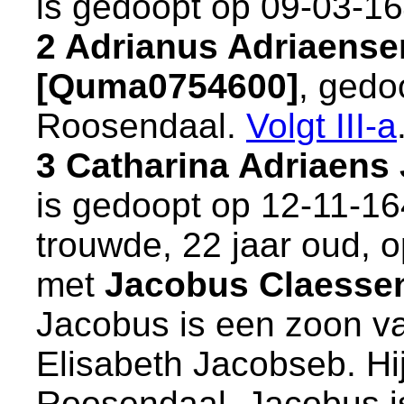
is gedoopt op 09-03-1
2 Adrianus Adriaense
[Quma0754600]
, gedo
Roosendaal
.
Volgt
III-a
3 Catharina Adriaen
is gedoopt op 12-11-1
trouwde, 22 jaar oud, 
met
Jacobus Claessen
Jacobus is een zoon 
Elisabeth Jacobseb. Hi
Roosendaal
. Jacobus 