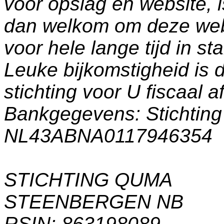
voor opslag en website, 
dan welkom om deze web
voor hele lange tijd in s
Leuke bijkomstigheid is 
stichting voor U fiscaal a
Bankgegevens: Stichti
NL43ABNA0117946354
STICHTING QUMA
STEENBERGEN NB
RSIN: 863198089