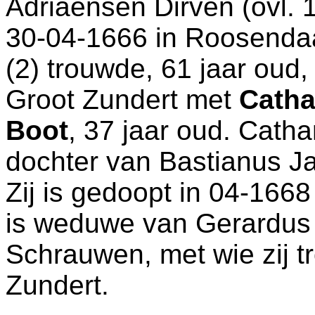
Adriaensen Dirven (ovl. 
30-04-1666 in
Roosenda
(2) trouwde, 61 jaar oud
Groot Zundert
met
Catha
Boot
, 37 jaar oud. Catha
dochter van
Bastianus J
Zij is gedoopt in 04-1668
is weduwe van
Gerardus
Schrauwen, met wie zij 
Zundert
.