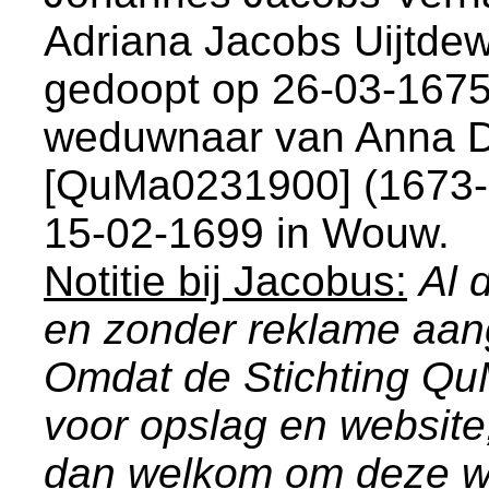
Adriana Jacobs Uijtdew
gedoopt op 26-03-1675
weduwnaar van
Anna D
[QuMa0231900] (1673-1
15-02-1699 in
Wouw
.
Notitie bij Jacobus:
Al 
en zonder reklame aa
Omdat de Stichting Q
voor opslag en website
dan welkom om deze we