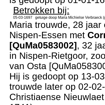
Betrokken bij:
05-03-1697
getuige doop
Maria Michielse Verbraeck (
Maria trouwde, 28 jaar
Nispen-Essen
met
Cor
[QuMa0583002]
, 32 j
in
Nispen-Rietgoor
, zo
van Osta [QuMa05830
Hij is gedoopt op 13-0
trouwde later op 02-02
Christiaense Nieuwlae