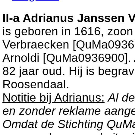
II-a
Adrianus Janssen 
is geboren in 1616, zoo
Verbraecken [QuMa0936
Arnoldi [QuMa0936900]. A
82 jaar oud. Hij is begra
Roosendaal
.
Notitie bij Adrianus:
Al de
en zonder reklame aang
Omdat de Stichting QuM