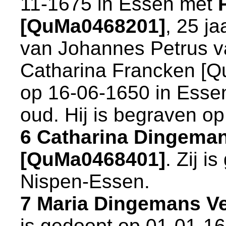
11-1675 in
Essen
met
[QuMa0468201]
, 25 j
van
Johannes Petrus 
Catharina Francken [Q
op 16-06-1650 in
Esse
oud. Hij is begraven o
6 Catharina Dingema
[QuMa0468401]
. Zij 
Nispen-Essen
.
7 Maria Dingemans V
is gedoopt op 01-01-1