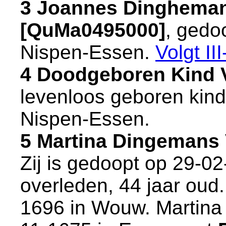
3 Joannes Dingheman
[QuMa0495000]
, gedo
Nispen-Essen
.
Volgt
III
4 Doodgeboren Kind 
levenloos geboren kind
Nispen-Essen
.
5 Martina Dingemans
Zij is gedoopt op 29-0
overleden, 44 jaar oud.
1696 in
Wouw
. Martina