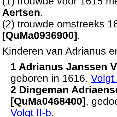
(1) trouwde vóór 1615 m
Aertsen
.
(2) trouwde omstreeks 
[QuMa0936900]
.
Kinderen van Adrianus e
1 Adrianus Janssen 
geboren in 1616.
Volgt
2 Dingeman Adriaens
[QuMa0468400]
, gedo
Volgt
II-b
.