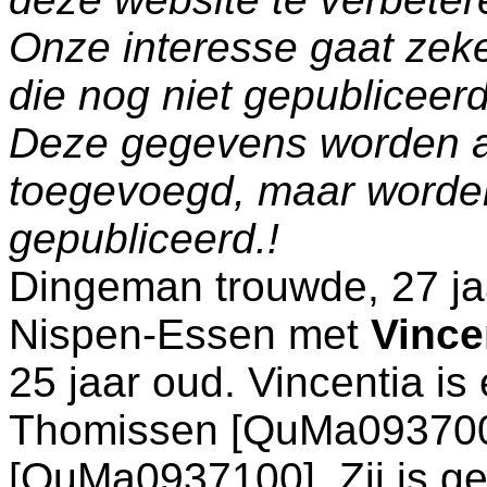
Onze interesse gaat zeke
die nog niet gepublicee
Deze gegevens worden a
toegevoegd, maar worde
gepubliceerd.!
Dingeman trouwde, 27 ja
Nispen-Essen
met
Vince
25 jaar oud. Vincentia i
Thomissen [QuMa09370
[QuMa0937100]. Zij is g