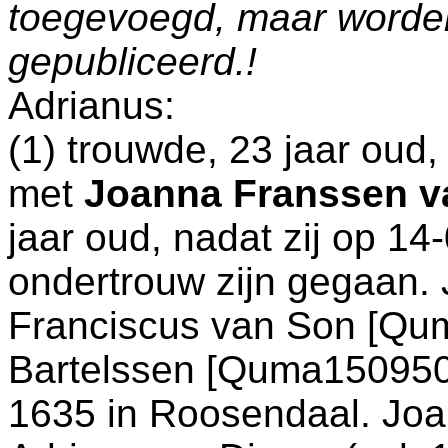
toegevoegd, maar worde
gepubliceerd.!
Adrianus:
(1) trouwde, 23 jaar oud
met
Joanna Franssen v
jaar oud, nadat zij op 1
ondertrouw zijn gegaan. 
Franciscus van Son [Q
Bartelssen [Quma1509500
1635 in
Roosendaal
. Jo