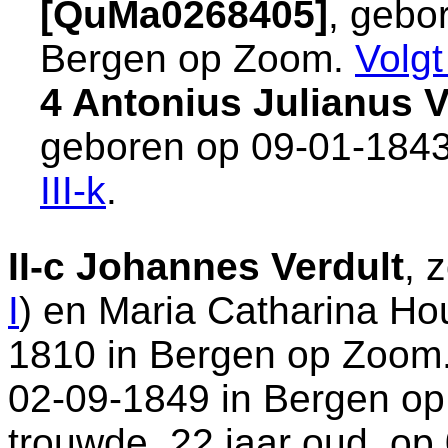
[QuMa0268405]
, gebo
Bergen op Zoom
.
Volg
4 Antonius Julianus 
geboren op 09-01-1843
III-k
.
II-c
Johannes Verdult
, 
I
) en
Maria Catharina Hou
1810 in
Bergen op Zoom
02-09-1849 in
Bergen o
trouwde, 22 jaar oud, op