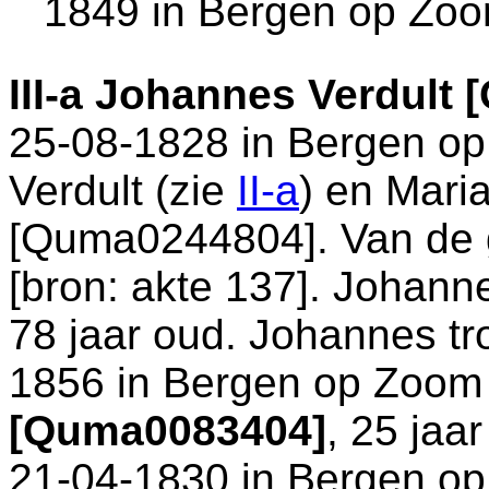
1849 in
Bergen op Zo
III-a
Johannes Verdult 
25-08-1828 in
Bergen o
Verdult (zie
II-a
) en
Mari
[Quma0244804]. Van de g
[
bron: akte 137
]. Johanne
78 jaar oud. Johannes tr
1856 in
Bergen op Zoom
[Quma0083404]
, 25 jaa
21-04-1830 in
Bergen o