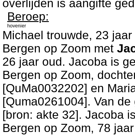
overlijden is aangifte ge
Beroep:
hovenier
Michael trouwde, 23 jaar
Bergen op Zoom
met
Ja
26 jaar oud. Jacoba is g
Bergen op Zoom
, docht
[QuMa0032202] en
Mari
[Quma0261004]. Van de g
[
bron: akte 32
]. Jacoba i
Bergen op Zoom
, 78 jaa