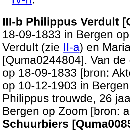
III-b
Philippus Verdult 
18-09-1833 in
Bergen o
Verdult (zie
II-a
) en
Mari
[Quma0244804]. Van de g
op 18-09-1833 [
bron: Ak
op 10-12-1903 in
Bergen
Philippus trouwde, 26 ja
Bergen op Zoom
[
bron: a
Schuurbiers [Quma008