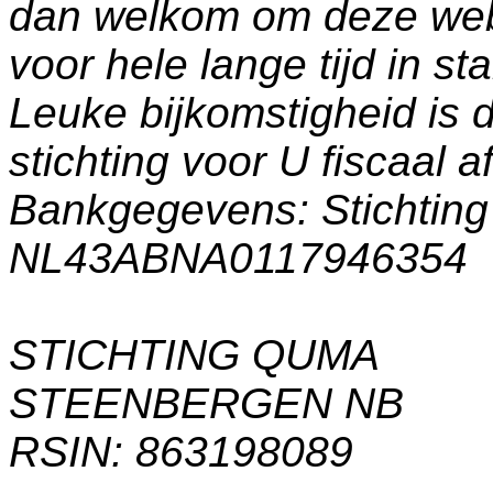
dan welkom om deze web
voor hele lange tijd in s
Leuke bijkomstigheid is 
stichting voor U fiscaal a
Bankgegevens: Stichti
NL43ABNA0117946354
STICHTING QUMA
STEENBERGEN NB
RSIN: 863198089