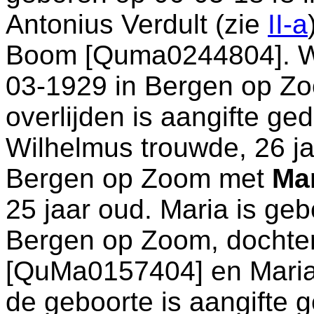
Antonius Verdult (zie
II-a
Boom [Quma0244804]. Wi
03-1929 in
Bergen op Z
overlijden is aangifte ge
Wilhelmus trouwde, 26 ja
Bergen op Zoom
met
Ma
25 jaar oud. Maria is ge
Bergen op Zoom
, docht
[QuMa0157404] en
Mari
de geboorte is aangifte 