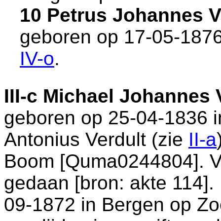
10 Petrus Johannes 
geboren op 17-05-1876
IV-o
.
III-c
Michael Johannes 
geboren op 25-04-1836 
Antonius Verdult (zie
II-a
Boom [Quma0244804]. Van
gedaan [
bron: akte 114
].
09-1872 in
Bergen op Z