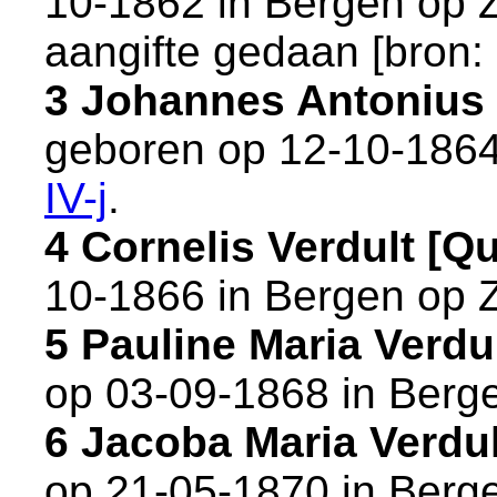
10-1862 in
Bergen op 
aangifte gedaan [
bron:
3 Johannes Antonius
geboren op 12-10-1864
IV-j
.
4 Cornelis Verdult [
10-1866 in
Bergen op 
5 Pauline Maria Verd
op 03-09-1868 in
Berg
6 Jacoba Maria Verdu
op 21-05-1870 in
Berg