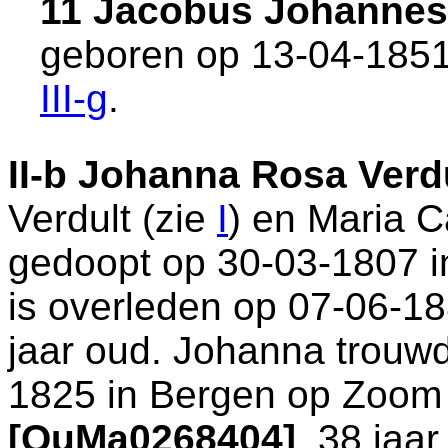
11 Jacobus Johannes
geboren op 13-04-1851
III-g
.
II-b
Johanna Rosa Verd
Verdult (zie
I
) en
Maria C
gedoopt op 30-03-1807 
is overleden op 07-06-1
jaar oud. Johanna trouwd
1825 in
Bergen op Zoom
[QuMa0268404]
, 38 jaa