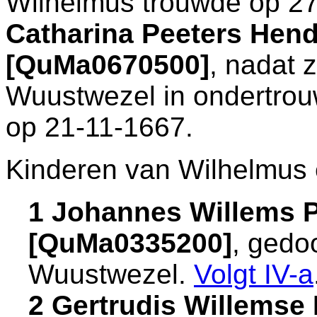
Wilhelmus trouwde op 2
Catharina Peeters Hen
[QuMa0670500]
, nadat 
Wuustwezel
in ondertrou
op 21-11-1667.
Kinderen van Wilhelmus 
1 Johannes Willems 
[QuMa0335200]
, gedo
Wuustwezel
.
Volgt
IV-a
2 Gertrudis Willemse