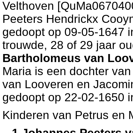
Velthoven [QuMa0670400
Peeters Hendrickx Cooy
gedoopt op 09-05-1647 
trouwde, 28 of 29 jaar o
Bartholomeus van Loo
Maria is een dochter va
van Looveren en
Jacomin
gedoopt op 22-02-1650 
Kinderen van Petrus en 
1 Johannes Peeters v