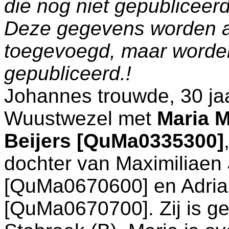
die nog niet gepublicee
Deze gegevens worden a
toegevoegd, maar worde
gepubliceerd.!
Johannes trouwde, 30 jaa
Wuustwezel
met
Maria 
Beijers [QuMa0335300]
dochter van
Maximiliaen
[QuMa0670600] en
Adri
[QuMa0670700]. Zij is g