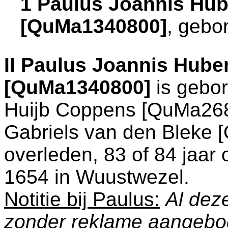
1 Paulus Joannis Hub
[QuMa1340800]
, gebo
II
Paulus Joannis Huber
[QuMa1340800]
is gebor
Huijb Coppens [QuMa268
Gabriels van den Bleke 
overleden, 83 of 84 jaar 
1654 in
Wuustwezel
.
Notitie bij Paulus:
Al deze
zonder reklame aangebo