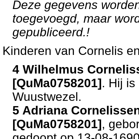
Deze gegevens worden
toegevoegd, maar word
gepubliceerd.!
Kinderen van Cornelis en
4 Wilhelmus Cornelis
[QuMa0758201]
. Hij 
Wuustwezel
.
5 Adriana Cornelisse
[QuMa0758201]
, gebo
gedoopt op 13-08-1690