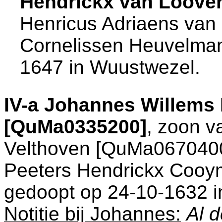
Hendrickx van Loove
Henricus Adriaens van
Cornelissen Heuvelmans
1647 in
Wuustwezel
.
IV-a
Johannes Willems 
[QuMa0335200]
, zoon 
Velthoven [QuMa0670400
Peeters Hendrickx Cooy
gedoopt op 24-10-1632 
Notitie bij Johannes:
Al d