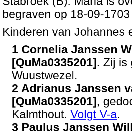
Stabroek (B)
. Maria is ov
begraven op 18-09-1703
Kinderen van Johannes e
1 Cornelia Janssen W
[QuMa0335201]
. Zij 
Wuustwezel
.
2 Adrianus Janssen v
[QuMa0335201]
, gedo
Kalmthout
.
Volgt
V-a
.
3 Paulus Janssen Wil