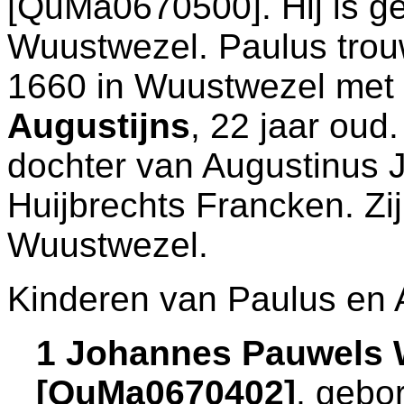
[QuMa0670500]. Hij is g
Wuustwezel
. Paulus tro
1660 in
Wuustwezel
met
Augustijns
, 22 jaar oud
dochter van
Augustinus 
Huijbrechts Francken. Zi
Wuustwezel
.
Kinderen van Paulus en 
1 Johannes Pauwels 
[QuMa0670402]
, gebo