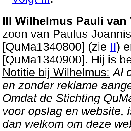
III
Wilhelmus Pauli van
zoon van
Paulus Joannis
[QuMa1340800] (zie
II
) 
[QuMa1340900]. Hij is b
Notitie bij Wilhelmus:
Al 
en zonder reklame aang
Omdat de Stichting QuM
voor opslag en website, 
dan welkom om deze web