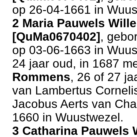
op 26-04-1661 in
Wuus
2 Maria Pauwels Will
[QuMa0670402]
, gebo
op 03-06-1663 in
Wuus
24 jaar oud, in 1687 m
Rommens
, 26 of 27 j
van
Lambertus Cornel
Jacobus Aerts van Chae
1660 in
Wuustwezel
.
3 Catharina Pauwels 