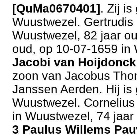
[QuMa0670401]
. Zij 
Wuustwezel
. Gertrudis
Wuustwezel
, 82 jaar o
oud, op 10-07-1659 in
Jacobi van Hoijdonck
zoon van
Jacobus Tho
Janssen Aerden. Hij is
Wuustwezel
. Corneliu
in
Wuustwezel
, 74 jaar
3 Paulus Willems Pau