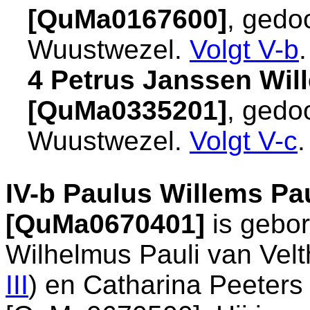
[QuMa0167600]
, gedo
Wuustwezel
.
Volgt
V-b
.
4 Petrus Janssen Wil
[QuMa0335201]
, gedo
Wuustwezel
.
Volgt
V-c
.
IV-b
Paulus Willems Pa
[QuMa0670401]
is gebo
Wilhelmus Pauli van Vel
III
) en
Catharina Peeter