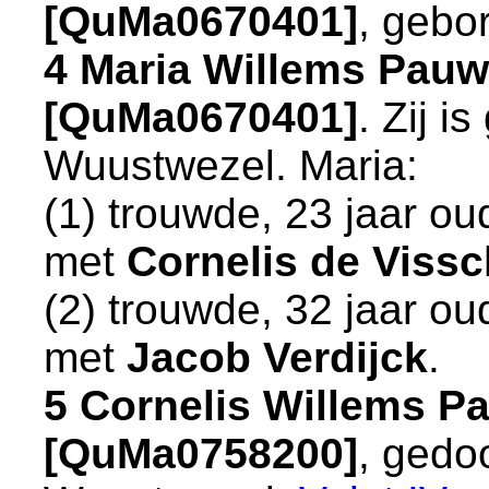
[QuMa0670401]
, gebo
4 Maria Willems Pauw
[QuMa0670401]
. Zij 
Wuustwezel
. Maria:
(1) trouwde, 23 jaar o
met
Cornelis de Vissc
(2) trouwde, 32 jaar o
met
Jacob Verdijck
.
5 Cornelis Willems P
[QuMa0758200]
, gedo