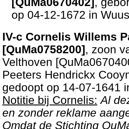
[QuMa0670402]
, gebo
op 04-12-1672 in
Wuus
IV-c
Cornelis Willems P
[QuMa0758200]
, zoon 
Velthoven [QuMa0670400
Peeters Hendrickx Cooy
gedoopt op 14-07-1641 
Notitie bij Cornelis:
Al de
en zonder reklame aang
Omdat de Stichting QuM