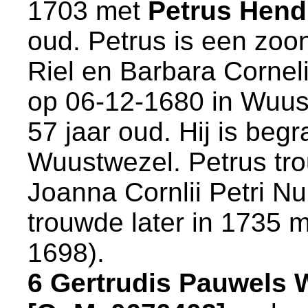
1703 met
Petrus Hendr
oud. Petrus is een zo
Riel en
Barbara Corneli
op 06-12-1680 in
Wuus
57 jaar oud. Hij is beg
Wuustwezel
. Petrus tr
Joanna Cornlii Petri Nui
trouwde later in 1735 
1698).
6 Gertrudis Pauwels 