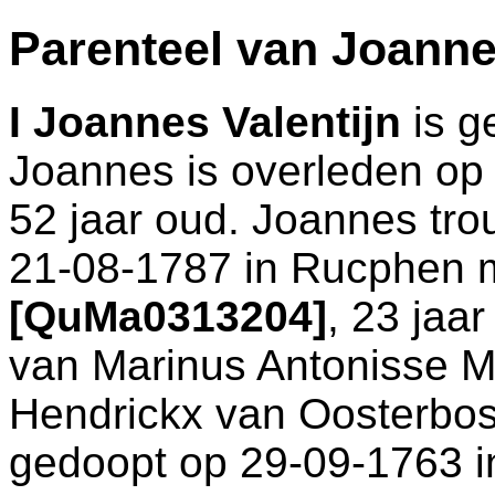
Parenteel van Joanne
I
Joannes Valentijn
is g
Joannes is overleden op
52 jaar oud. Joannes tro
21-08-1787 in
Rucphen
[QuMa0313204]
, 23 jaa
van
Marinus Antonisse 
Hendrickx van Oosterbos
gedoopt op 29-09-1763 