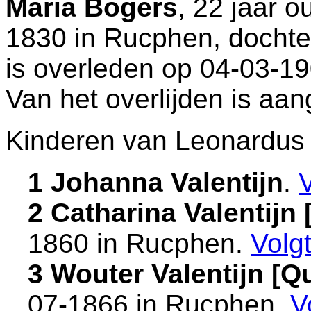
Maria Bogers
, 22 jaar 
1830 in
Rucphen
, docht
is overleden op 04-03-1
Van het overlijden is aan
Kinderen van Leonardus 
1 Johanna Valentijn
.
2 Catharina Valentij
1860 in
Rucphen
.
Volg
3 Wouter Valentijn [
07-1866 in
Rucphen
.
V