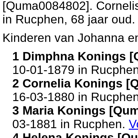
[Quma0084802]. Cornelis
in
Rucphen
, 68 jaar oud.
Kinderen van Johanna en
1 Dimphna Konings 
10-01-1879 in
Rucphe
2 Cornelia Konings 
16-03-1880 in
Rucphe
3 Maria Konings [Qu
03-1881 in
Rucphen
.
V
4 Helena Konings [Q