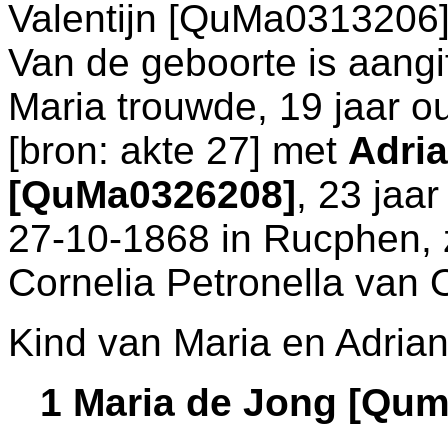
Valentijn [QuMa0313206]
Van de geboorte is aangi
Maria trouwde, 19 jaar o
[
bron: akte 27
] met
Adri
[QuMa0326208]
, 23 jaa
27-10-1868 in
Rucphen
,
Cornelia Petronella van
Kind van Maria en Adrian
1 Maria de Jong [Qu