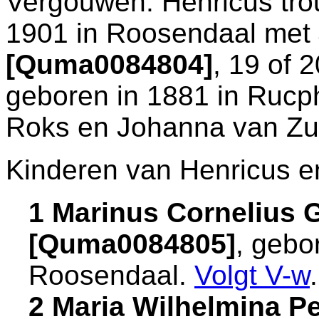
Vergouwen. Henricus tro
1901 in
Roosendaal
met
[Quma0084804]
, 19 of 
geboren in 1881 in
Rucp
Roks en
Johanna van Zu
Kinderen van Henricus e
1 Marinus Cornelius 
[Quma0084805]
, gebo
Roosendaal
.
Volgt
V-w
.
2 Maria Wilhelmina Pe