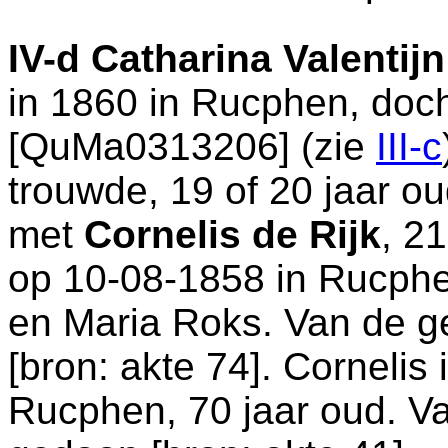
IV-d
Catharina Valentij
in 1860 in
Rucphen
, doc
[QuMa0313206] (zie
III-c
trouwde, 19 of 20 jaar o
met
Cornelis de Rijk
, 2
op 10-08-1858 in
Rucph
en
Maria Roks. Van de g
[
bron: akte 74
]. Cornelis
Rucphen
, 70 jaar oud. V