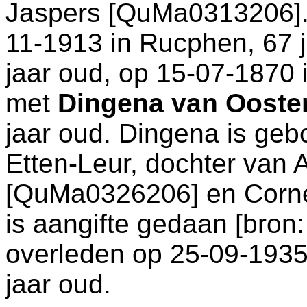
Jaspers [QuMa0313206]. 
11-1913 in
Rucphen
, 67
jaar oud, op 15-07-1870 
met
Dingena van Ooste
jaar oud. Dingena is geb
Etten-Leur
, dochter van
A
[QuMa0326206] en
Corn
is aangifte gedaan [
bron:
overleden op 25-09-1935
jaar oud.