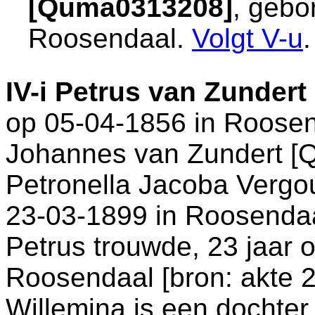
[Quma0313208]
, gebo
Roosendaal
.
Volgt
V-u
.
IV-i
Petrus van Zundert
op 05-04-1856 in
Roosen
Johannes van Zundert [
Petronella Jacoba Vergo
23-03-1899 in
Roosendaa
Petrus trouwde, 23 jaar 
Roosendaal
[
bron: akte 
Willemina is een dochte