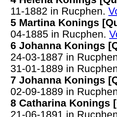
11-1882 in
Rucphen
.
V
5 Martina Konings [
04-1885 in
Rucphen
.
V
6 Johanna Konings [
24-03-1887 in
Rucphe
31-01-1889 in
Rucphe
7 Johanna Konings [
02-09-1889 in
Rucphe
8 Catharina Konings
21-06-1891 in
Rucphe