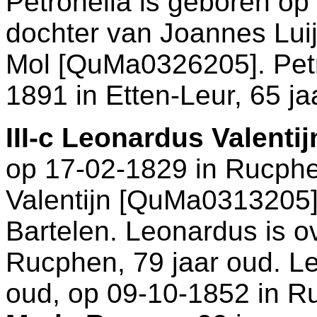
Petronella is geboren op
dochter van
Joannes Lui
Mol [QuMa0326205]. Petr
1891 in
Etten-Leur
, 65 ja
III-c
Leonardus Valenti
op 17-02-1829 in
Rucph
Valentijn [QuMa0313205]
Bartelen. Leonardus is o
Rucphen
, 79 jaar oud. 
oud, op 09-10-1852 in
R