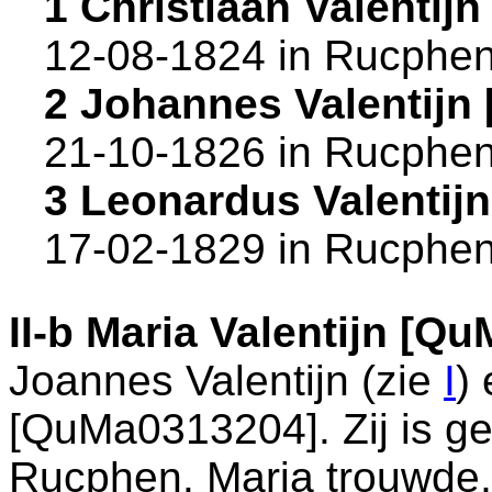
1 Christiaan Valenti
12-08-1824 in
Rucphe
2 Johannes Valentijn
21-10-1826 in
Rucphe
3 Leonardus Valentij
17-02-1829 in
Rucphe
II-b
Maria Valentijn [Q
Joannes Valentijn (zie
I
)
[QuMa0313204]. Zij is g
Rucphen
. Maria trouwde