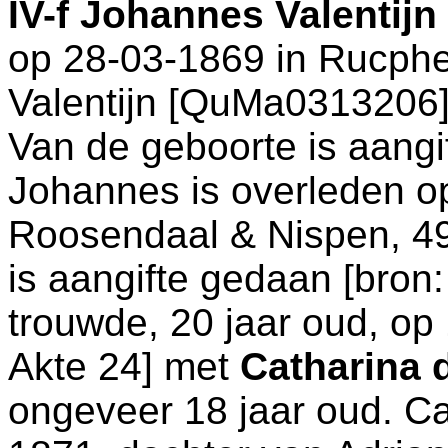
IV-f
Johannes Valentijn
op 28-03-1869 in
Rucph
Valentijn [QuMa0313206]
Van de geboorte is aangi
Johannes is overleden o
Roosendaal & Nispen
, 4
is aangifte gedaan [
bron:
trouwde, 20 jaar oud, op
Akte 24
] met
Catharina
ongeveer 18 jaar oud. C