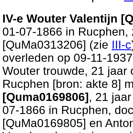
IV-e
Wouter Valentijn 
01-07-1866 in
Rucphen
,
[QuMa0313206] (zie
III-c
overleden op 09-11-1937
Wouter trouwde, 21 jaar 
Rucphen
[
bron: akte 8
] 
[Quma0169806]
, 21 jaa
07-1866 in
Rucphen
, do
[QuMa0169805] en
Anto