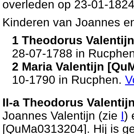
overleden op 23-01-1824
Kinderen van Joannes en
1 Theodorus Valentij
28-07-1788 in
Rucphe
2 Maria Valentijn [Q
10-1790 in
Rucphen
.
V
II-a
Theodorus Valentij
Joannes Valentijn (zie
I
)
[QuMa0313204]. Hij is g