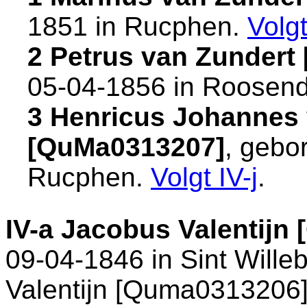
1851 in
Rucphen
.
Volg
2 Petrus van Zundert
05-04-1856 in
Roosend
3 Henricus Johannes 
[QuMa0313207]
, gebo
Rucphen
.
Volgt
IV-j
.
IV-a
Jacobus Valentijn
09-04-1846 in
Sint Wille
Valentijn [Quma0313206]