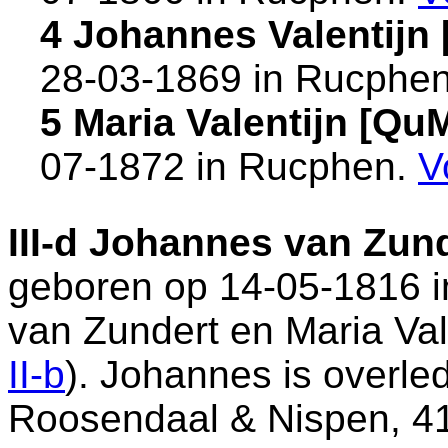
4 Johannes Valentijn
28-03-1869 in
Rucphe
5 Maria Valentijn [Q
07-1872 in
Rucphen
.
V
III-d
Johannes van Zund
geboren op 14-05-1816 
van Zundert en
Maria Va
II-b
). Johannes is overle
Roosendaal & Nispen
, 4