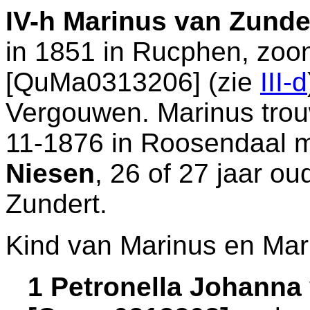
IV-h
Marinus van Zunde
in 1851 in
Rucphen
, zoo
[QuMa0313206] (zie
III-d
Vergouwen. Marinus trouw
11-1876 in
Roosendaal
m
Niesen
, 26 of 27 jaar ou
Zundert
.
Kind van Marinus en Mar
1 Petronella Johanna