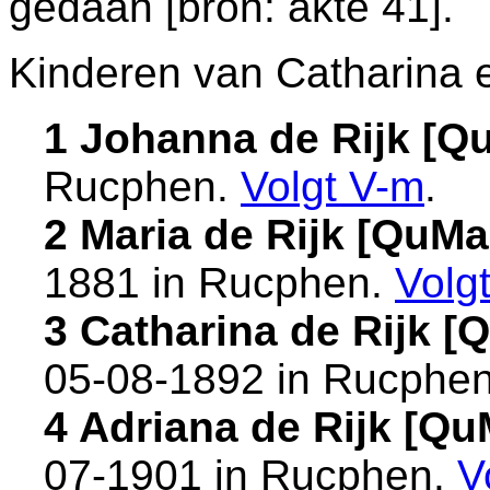
gedaan [
bron: akte 41
].
Kinderen van Catharina e
1 Johanna de Rijk [
Rucphen
.
Volgt
V-m
.
2 Maria de Rijk [QuM
1881 in
Rucphen
.
Volg
3 Catharina de Rijk 
05-08-1892 in
Rucphe
4 Adriana de Rijk [Q
07-1901 in
Rucphen
.
V