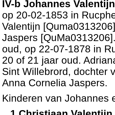
IV-b
Johannes Valentij
op 20-02-1853 in
Rucph
Valentijn [Quma0313206]
Jaspers [QuMa0313206].
oud, op 22-07-1878 in
R
20 of 21 jaar oud. Adrian
Sint Willebrord
, dochter
Anna Cornelia Jaspers.
Kinderen van Johannes e
1 Christiaan Valenti