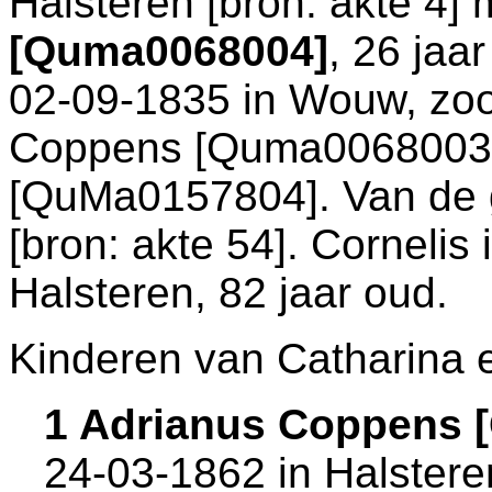
Halsteren
[
bron: akte 4
] 
[Quma0068004]
, 26 jaa
02-09-1835 in
Wouw
, zo
Coppens [Quma0068003
[QuMa0157804]. Van de g
[
bron: akte 54
]. Cornelis
Halsteren
, 82 jaar oud.
Kinderen van Catharina e
1 Adrianus Coppens 
24-03-1862 in
Halstere