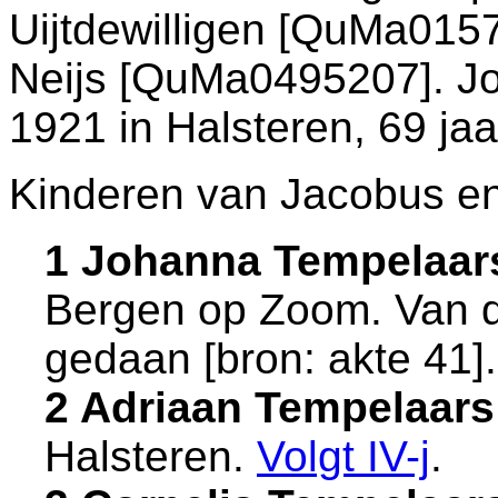
Uijtdewilligen [QuMa015
Neijs [QuMa0495207]. Jo
1921 in
Halsteren
, 69 ja
Kinderen van Jacobus en
1 Johanna Tempelaar
Bergen op Zoom
. Van 
gedaan [
bron: akte 41
].
2 Adriaan Tempelaars
Halsteren
.
Volgt
IV-j
.