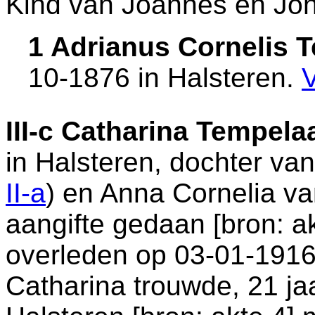
Kind van Joannes en Jo
1 Adrianus Cornelis 
10-1876 in
Halsteren
.
III-c
Catharina Tempela
in
Halsteren
, dochter va
II-a
) en
Anna Cornelia va
aangifte gedaan [
bron: a
overleden op 03-01-1916
Catharina trouwde, 21 ja