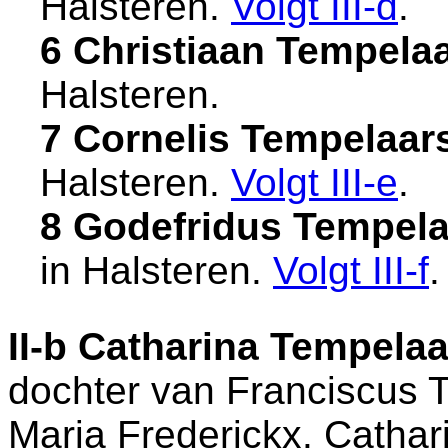
Halsteren
.
Volgt
III-d
.
6 Christiaan Tempela
Halsteren
.
7 Cornelis Tempelaar
Halsteren
.
Volgt
III-e
.
8 Godefridus Tempela
in
Halsteren
.
Volgt
III-f
.
II-b
Catharina Tempelaa
dochter van
Franciscus 
Maria Frederickx. Cathari