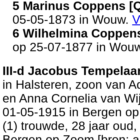
5 Marinus Coppens [
05-05-1873 in
Wouw
.
V
6 Wilhelmina Coppen
op 25-07-1877 in
Wou
III-d
Jacobus Tempelaa
in
Halsteren
, zoon van
A
en
Anna Cornelia van Wij
01-05-1915 in
Bergen o
(1) trouwde, 28 jaar oud
Bergen op Zoom
[
bron: a