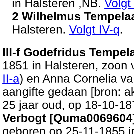
in
Halsteren ,NB
.
Volgt
2 Wilhelmus Tempela
Halsteren
.
Volgt
IV-q
.
III-f
Godefridus Tempel
1851 in
Halsteren
, zoon
II-a
) en
Anna Cornelia va
aangifte gedaan [
bron: a
25 jaar oud, op 18-10-18
Verbogt [Quma0069604
geboren op 25-11-1855 