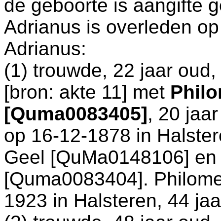
de geboorte is aangifte 
Adrianus is overleden op
Adrianus:
(1) trouwde, 22 jaar oud
[
bron: akte 11
] met
Phil
[Quma0083405]
, 20 jaa
op 16-12-1878 in
Halste
Geel [QuMa0148106] e
[Quma0083404]. Philomen
1923 in
Halsteren
, 44 ja