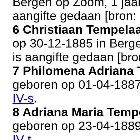
Bergen op Zoom
, 1 jaa
aangifte gedaan [
bron:
6 Christiaan Tempela
op 30-12-1885 in
Berg
is aangifte gedaan [
bro
7 Philomena Adriana
geboren op 01-04-1887
IV-s
.
8 Adriana Maria Tem
geboren op 23-04-1889
IV-t
.