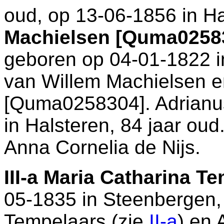
oud, op 13-06-1856 in
Ha
Machielsen [Quma0258
geboren op 04-01-1822 
van
Willem Machielsen 
[Quma0258304]. Adrianus
in
Halsteren
, 84 jaar ou
Anna Cornelia de Nijs.
III-a
Maria Catharina Te
05-1835 in
Steenbergen
Tempelaars (zie
II-a
) en