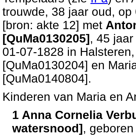
trouwde, 38 jaar oud, op
[
bron: akte 12
] met
Anton
[QuMa0130205]
, 45 jaa
01-07-1828 in
Halsteren
[QuMa0130204] en
Mari
[QuMa0140804].
Kinderen van Maria en A
1 Anna Cornelia Ver
watersnood]
, geboren