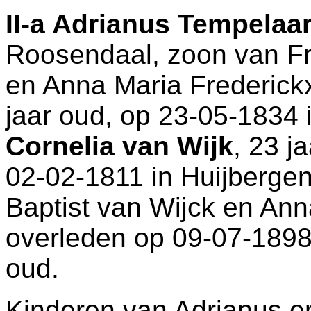
II-a
Adrianus Tempelaa
Roosendaal
, zoon van
F
en
Anna Maria Frederickx
jaar oud, op 23-05-1834 
Cornelia van Wijk
, 23 j
02-02-1811 in
Huijberge
Baptist van Wijck en
Ann
overleden op 09-07-1898
oud.
Kinderen van Adrianus e