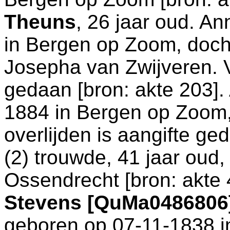
Theuns
, 26 jaar oud. A
in
Bergen op Zoom
, doc
Josepha van Zwijveren. V
gedaan [
bron: akte 203
]
1884 in
Bergen op Zoom
overlijden is aangifte ge
(2) trouwde, 41 jaar oud,
Ossendrecht
[
bron: akte 
Stevens [QuMa0486806
geboren op 07-11-1838 