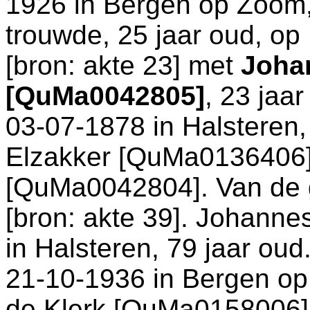
1926 in
Bergen op Zoom
trouwde, 25 jaar oud, op
[
bron: akte 23
] met
Joha
[QuMa0042805]
, 23 jaa
03-07-1878 in
Halsteren
Elzakker [QuMa0136406
[QuMa0042804]. Van de g
[
bron: akte 39
]. Johanne
in
Halsteren
, 79 jaar ou
21-10-1936 in
Bergen o
de Klerk [QuMa0158006]