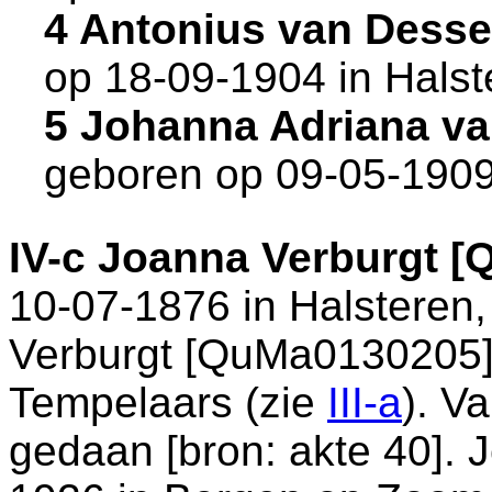
4 Antonius van Dess
op 18-09-1904 in
Halst
5 Johanna Adriana v
geboren op 09-05-1909
IV-c
Joanna Verburgt [
10-07-1876 in
Halsteren
Verburgt [QuMa0130205
Tempelaars (zie
III-a
). V
gedaan [
bron: akte 40
]. 