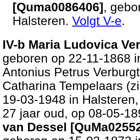
[Quma0086406]
, gebo
Halsteren
.
Volgt
V-e
.
IV-b
Maria Ludovica Ve
geboren op 22-11-1868 
Antonius Petrus Verbur
Catharina Tempelaars (z
19-03-1948 in
Halsteren
27 jaar oud, op 08-05-18
van Dessel [QuMa0255