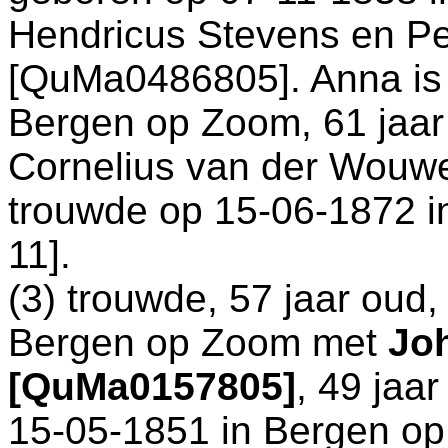
Hendricus Stevens en
Pe
[QuMa0486805]. Anna is 
Bergen op Zoom
, 61 jaa
Cornelius van der Wouwer
trouwde op 15-06-1872 
11
].
(3) trouwde, 57 jaar oud,
Bergen op Zoom
met
Joh
[QuMa0157805]
, 49 jaa
15-05-1851 in
Bergen o