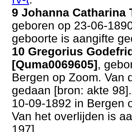
9 Johanna Catharina
geboren op 23-06-1890
geboorte is aangifte ge
10 Gregorius Godefri
[Quma0069605]
, gebo
Bergen op Zoom
. Van 
gedaan [
bron: akte 98
]
10-09-1892 in
Bergen 
Van het overlijden is a
197
].