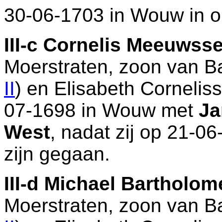
30-06-1703 in
Wouw
in o
III-c
Cornelis Meeuwssen
Moerstraten
, zoon van
Ba
II
) en
Elisabeth Cornelis
07-1698 in
Wouw
met
Ja
West
, nadat zij op 21-0
zijn gegaan.
III-d
Michael Bartholome
Moerstraten
, zoon van
Ba