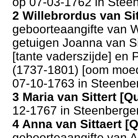
op 07-03-1762 in
Stee
2 Willebrordus van Si
geboorteaangifte van 
getuigen
Joanna van Si
[tante vaderszijde] en
(1737-1801) [oom moede
07-10-1763 in
Steenbe
3 Maria van Sittert [
12-1767 in
Steenberge
4 Anna van Sittaert 
geboorteaangifte van 