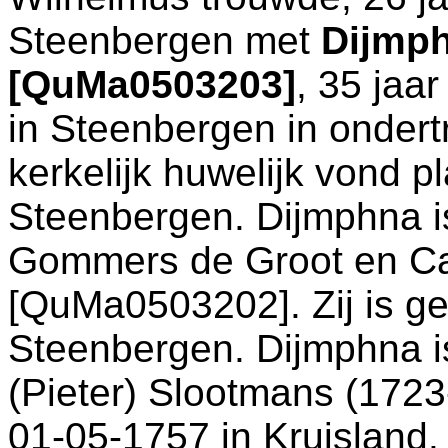
Steenbergen
met
Dijmp
[QuMa0503203]
, 35 jaa
in
Steenbergen
in ondert
kerkelijk huwelijk vond p
Steenbergen
. Dijmphna 
Gommers de Groot en
Ca
[QuMa0503202]. Zij is g
Steenbergen
. Dijmphna
(Pieter) Slootmans (1723
01-05-1757 in
Kruisland
.