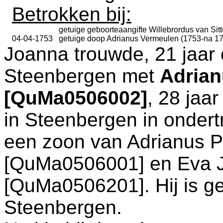
Betrokken bij:
getuige geboorteaangifte
Willebrordus van Sitt
04-04-1753
getuige doop
Adrianus Vermeulen (1753-na 1
Joanna trouwde, 21 jaar 
Steenbergen
met
Adrian
[QuMa0506002]
, 28 jaa
in
Steenbergen
in ondert
een zoon van
Adrianus P
[QuMa0506001] en
Eva 
[QuMa0506201]. Hij is g
Steenbergen
.