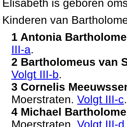
Elisabeth is geboren om
Kinderen van Bartholome
1 Antonia Bartholome
III-a
.
2 Bartholomeus van Si
Volgt
III-b
.
3 Cornelis Meeuwssen
Moerstraten
.
Volgt
III-c
.
4 Michael Bartholomeu
Moerstraten
.
Volgt
III-d