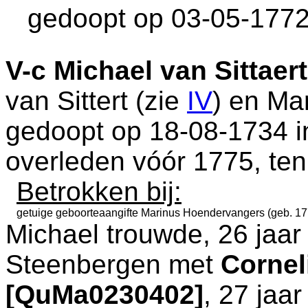
gedoopt op 03-05-1772
V-c
Michael van Sittaert
van Sittert (zie
IV
) en
Mar
gedoopt op 18-08-1734 
overleden vóór 1775, ten
Betrokken bij:
getuige geboorteaangifte
Marinus Hoendervangers (geb. 17
Michael trouwde, 26 jaar
Steenbergen
met
Corne
[QuMa0230402]
, 27 jaa