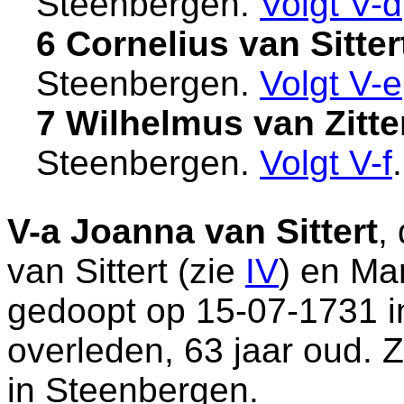
Steenbergen
.
Volgt
V-d
6 Cornelius van Sitter
Steenbergen
.
Volgt
V-e
7 Wilhelmus van Zitte
Steenbergen
.
Volgt
V-f
.
V-a
Joanna van Sittert
,
van Sittert (zie
IV
) en
Mar
gedoopt op 15-07-1731 
overleden, 63 jaar oud. 
in
Steenbergen
.