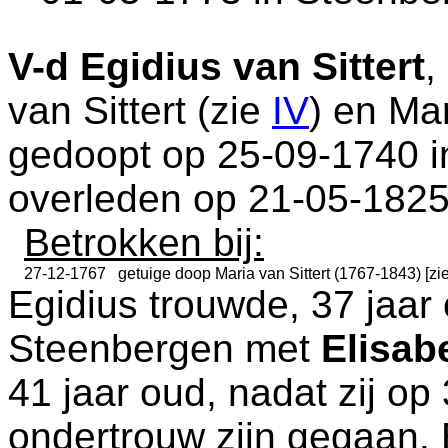
V-d
Egidius van Sittert
,
van Sittert (zie
IV
) en
Mar
gedoopt op 25-09-1740 
overleden op 21-05-1825
Betrokken bij:
27-12-1767
getuige doop
Maria van Sittert (1767-1843) [zi
Egidius trouwde, 37 jaar
Steenbergen
met
Elisab
41 jaar oud, nadat zij o
ondertrouw zijn gegaan. 