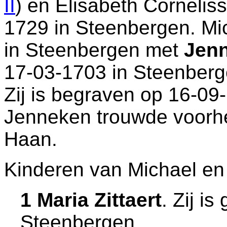
II
) en
Elisabeth Corneliss
1729 in
Steenbergen
. M
in
Steenbergen
met
Jen
17-03-1703 in
Steenberg
Zij is begraven op 16-09
Jenneken trouwde voor
Haan.
Kinderen van Michael en
1 Maria Zittaert
. Zij i
Steenbergen
.