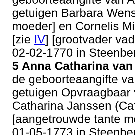
getuigen
Barbara Wens
moeder] en
Cornelis Mi
[zie
IV
] [grootvader vad
02-02-1770 in
Steenbe
5 Anna Catharina van
de geboorteaangifte v
getuigen
Opvraagbaar 
Catharina Janssen (Cat
[aangetrouwde tante mo
01-05-1773 in
Steenbe