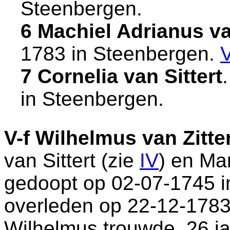
Steenbergen
.
6 Machiel Adrianus va
1783 in
Steenbergen
.
7 Cornelia van Sittert
in
Steenbergen
.
V-f
Wilhelmus van Zitte
van Sittert (zie
IV
) en
Mar
gedoopt op 02-07-1745 
overleden op 22-12-1783
Wilhelmus trouwde, 26 ja