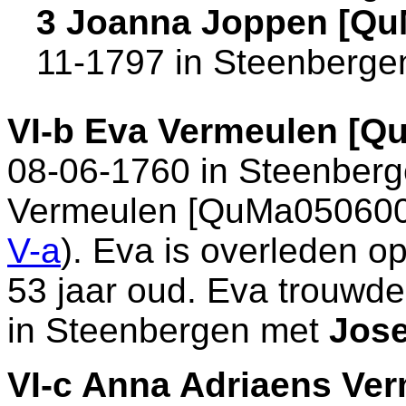
3 Joanna Joppen [Qu
11-1797 in
Steenberge
VI-b
Eva Vermeulen [Q
08-06-1760 in
Steenberg
Vermeulen [QuMa05060
V-a
). Eva is overleden o
53 jaar oud. Eva trouwde
in
Steenbergen
met
Jos
VI-c
Anna Adriaens Ver