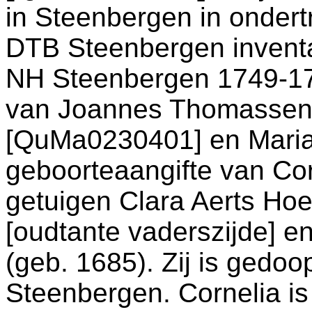
in
Steenbergen
in ondert
DTB Steenbergen invent
NH Steenbergen 1749-1
van
Joannes Thomassen
[QuMa0230401] en
Maria
geboorteaangifte van Co
getuigen
Clara Aerts Ho
[oudtante vaderszijde] e
(geb. 1685). Zij is gedoo
Steenbergen
. Cornelia i