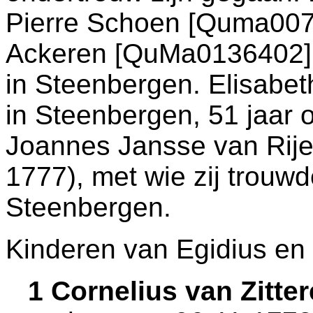
Pierre Schoen [Quma00
Ackeren [QuMa0136402]. 
in
Steenbergen
. Elisabe
in
Steenbergen
, 51 jaar
Joannes Jansse van Rij
1777), met wie zij trouw
Steenbergen
.
Kinderen van Egidius en 
1 Cornelius van Zitt