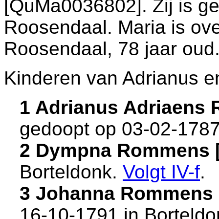
[QuMa0036802]. Zij is g
Roosendaal
. Maria is o
Roosendaal
, 78 jaar oud
Kinderen van Adrianus e
1 Adrianus Adriaen
gedoopt op 03-02-1787
2 Dympna Rommens 
Borteldonk
.
Volgt
IV-f
.
3 Johanna Rommens 
16-10-1791 in
Borteldo