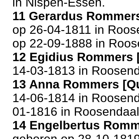
in
Nispen-Essen
.
11 Gerardus Rommer
op 26-04-1811 in
Roos
op 22-09-1888 in
Roos
12 Egidius Rommers
14-03-1813 in
Roosend
13 Anna Rommers [Q
14-06-1814 in
Roosend
01-1816 in
Roosendaa
14 Engelbertus Romm
geboren op 28-10-1819