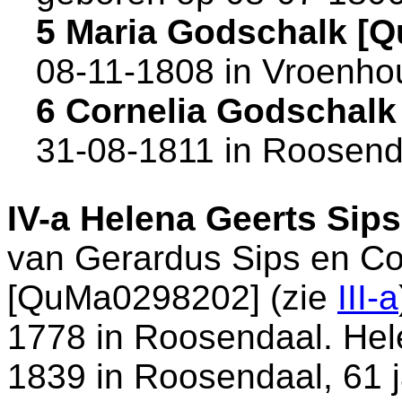
5 Maria Godschalk [
08-11-1808 in
Vroenho
6 Cornelia Godschal
31-08-1811 in
Roosend
IV-a
Helena Geerts Sip
van
Gerardus Sips en
Co
[QuMa0298202] (zie
III-a
1778 in
Roosendaal
. He
1839 in
Roosendaal
, 61 