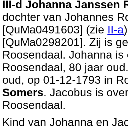
III-d
Johanna Janssen 
dochter van
Johannes 
[QuMa0491603] (zie
II-a
[QuMa0298201]. Zij is g
Roosendaal
. Johanna is
Roosendaal
, 80 jaar ou
oud, op 01-12-1793 in
R
Somers
. Jacobus is ove
Roosendaal
.
Kind van Johanna en Ja