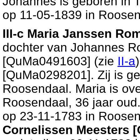
Johannes is geboren in
T
op 11-05-1839 in
Roosen
III-c
Maria Janssen Ro
dochter van
Johannes 
[QuMa0491603] (zie
II-a
[QuMa0298201]. Zij is g
Roosendaal
. Maria is o
Roosendaal
, 36 jaar oud
op 23-11-1783 in
Roosen
Cornelissen Meesters 