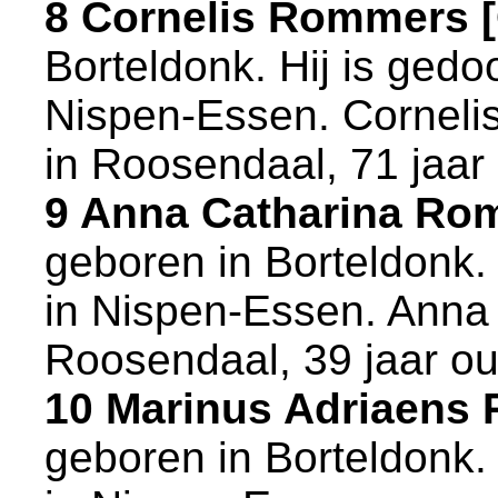
8 Cornelis Rommers 
Borteldonk
. Hij is ged
Nispen-Essen
. Corneli
in
Roosendaal
, 71 jaar
9 Anna Catharina Ro
geboren in
Borteldonk
.
in
Nispen-Essen
. Anna
Roosendaal
, 39 jaar o
10 Marinus Adriaens
geboren in
Borteldonk
.