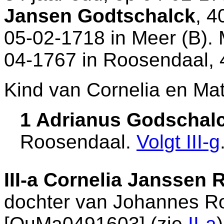
Jansen Godtschalck
, 4
05-02-1718 in
Meer (B)
.
04-1767 in
Roosendaal
,
Kind van Cornelia en Ma
1 Adrianus Godschal
Roosendaal
.
Volgt
III-g
III-a
Cornelia Janssen
dochter van
Johannes 
[QuMa0491603] (zie
II-a