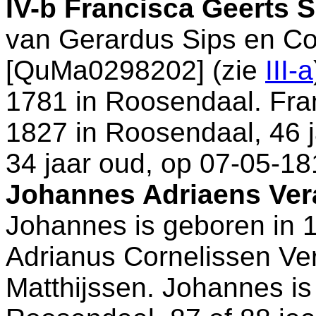
IV-b
Francisca Geerts 
van
Gerardus Sips en
Co
[QuMa0298202] (zie
III-a
1781 in
Roosendaal
. Fr
1827 in
Roosendaal
, 46 
34 jaar oud, op 07-05-18
Johannes Adriaens Ver
Johannes is geboren in 
Adrianus Cornelissen Ve
Matthijssen. Johannes is