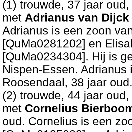
(1) trouwde, 37 jaar oud
met
Adrianus van Dijc
Adrianus is een zoon va
[QuMa0281202] en
Elisa
[QuMa0234304]. Hij is g
Nispen-Essen
. Adrianus
Roosendaal
, 38 jaar oud
(2) trouwde, 44 jaar oud
met
Cornelius Bierboo
oud. Cornelius is een z