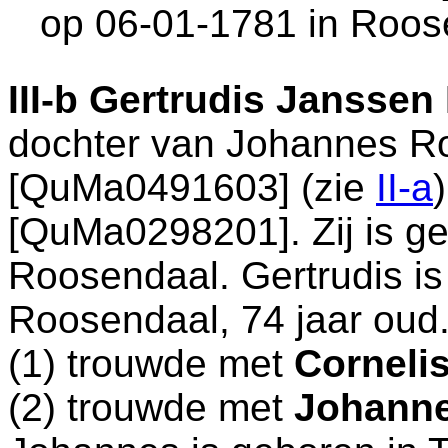
op 06-01-1781 in
Roos
III-b
Gertrudis Jansse
dochter van
Johannes 
[QuMa0491603] (zie
II-a
[QuMa0298201]. Zij is g
Roosendaal
. Gertrudis i
Roosendaal
, 74 jaar oud
(1) trouwde met
Corneli
(2) trouwde met
Johanne