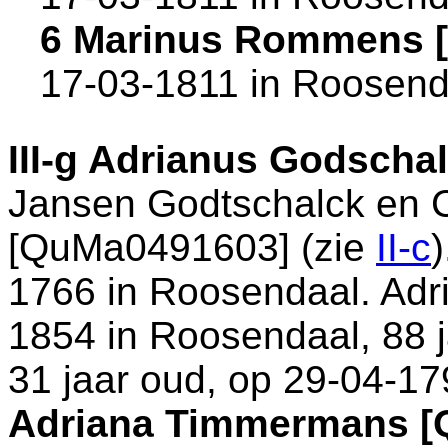
6 Marinus Rommens 
17-03-1811 in
Roosend
III-g
Adrianus Godscha
Jansen Godtschalck en
[QuMa0491603] (zie
II-c
)
1766 in
Roosendaal
. Ad
1854 in
Roosendaal
, 88 
31 jaar oud, op 29-04-17
Adriana Timmermans [