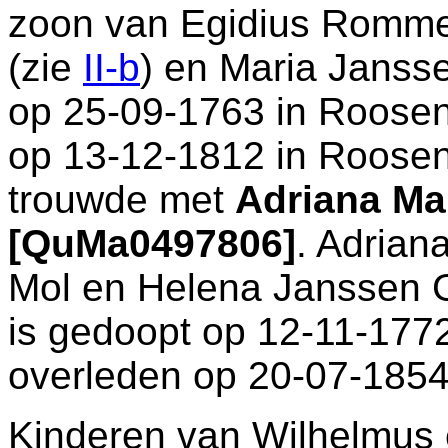
zoon van
Egidius Romm
(zie
II-b
) en
Maria Jansse
op 25-09-1763 in
Roosen
op 13-12-1812 in
Roosen
trouwde met
Adriana Ma
[QuMa0497806]
. Adrian
Mol en
Helena Janssen 
is gedoopt op 12-11-177
overleden op 20-07-1854
Kinderen van Wilhelmus 