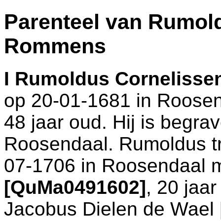
Parenteel van Rumol
Rommens
I
Rumoldus Corneliss
op 20-01-1681 in
Roosen
48 jaar oud. Hij is begra
Roosendaal
. Rumoldus t
07-1706 in
Roosendaal
m
[QuMa0491602]
, 20 jaa
Jacobus Dielen de Wae