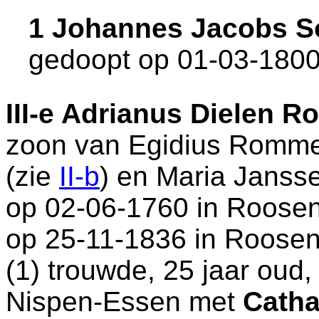
1 Johannes Jacobs 
gedoopt op 01-03-1800
III-e
Adrianus Dielen R
zoon van
Egidius Romm
(zie
II-b
) en
Maria Jansse
op 02-06-1760 in
Roosen
op 25-11-1836 in
Roosen
(1) trouwde, 25 jaar oud
Nispen-Essen
met
Catha