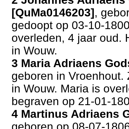
[QuMa0146203]
, gebo
gedoopt op 03-10-1800
overleden, 4 jaar oud.
in
Wouw
.
3 Maria Adriaens Go
geboren in
Vroenhout
.
in
Wouw
. Maria is overl
begraven op 21-01-18
4 Martinus Adriaens
geboren op 08-07-1806