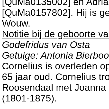
[QuMa0135002] en
Adria
[QuMa0157802]. Hij is g
Wouw
.
Notitie bij de geboorte v
Godefridus van Osta
Getuige: Antonia Bierbo
Cornelius is overleden o
65 jaar oud. Cornelius t
Roosendaal
met
Joanna 
(1801-1875).