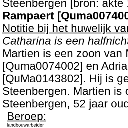
Steenbergen
[
bron: akte
Rampaert [Quma007400
Notitie bij het huwelijk 
Catharina is een halfnich
Martien is een zoon van
[Quma0074002] en
Adri
[QuMa0143802]. Hij is g
Steenbergen
. Martien is
Steenbergen
, 52 jaar ou
Beroep:
landbouwarbeider