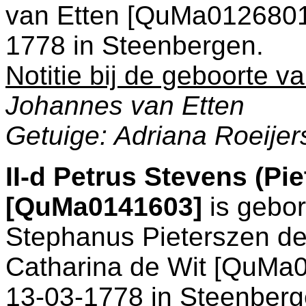
van Etten [QuMa0126801]
1778 in
Steenbergen
.
Notitie bij de geboorte v
Johannes van Etten
Getuige: Adriana Roeijer
II-d
Petrus Stevens (Pie
[QuMa0141603]
is gebo
Stephanus Pieterszen de
Catharina de Wit [QuMa0
13-03-1778 in
Steenberg