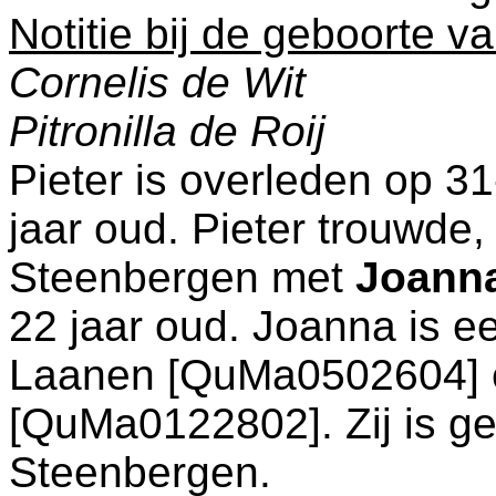
Notitie bij de geboorte va
Cornelis de Wit
Pitronilla de Roij
Pieter is overleden op 3
jaar oud. Pieter trouwde,
Steenbergen
met
Joann
22 jaar oud. Joanna is e
Laanen [QuMa0502604]
[QuMa0122802]. Zij is g
Steenbergen
.