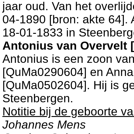
jaar oud. Van het overlij
04-1890 [
bron: akte 64
].
18-01-1833 in
Steenberg
Antonius van Overvelt
Antonius is een zoon va
[QuMa0290604] en
Anna
[QuMa0502604]. Hij is g
Steenbergen
.
Notitie bij de geboorte v
Johannes Mens