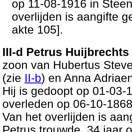
op 11-08-1916 in
Stee
overlijden is aangifte 
akte 105
].
III-d
Petrus Huijbrechts
zoon van
Hubertus Stev
(zie
II-b
) en
Anna Adriae
Hij is gedoopt op 01-03-
overleden op 06-10-1868
Van het overlijden is aan
Petrus trouwde, 34 jaar 