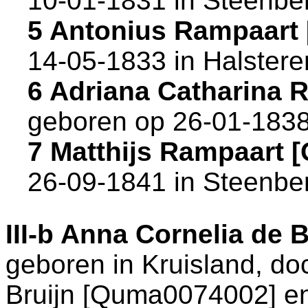
10-01-1831 in
Steenbe
5 Antonius Rampaart
14-05-1833 in
Halstere
6 Adriana Catharina
geboren op 26-01-1838
7 Matthijs Rampaart
26-09-1841 in
Steenbe
III-b
Anna Cornelia de B
geboren in
Kruisland
, do
Bruijn [Quma0074002] e