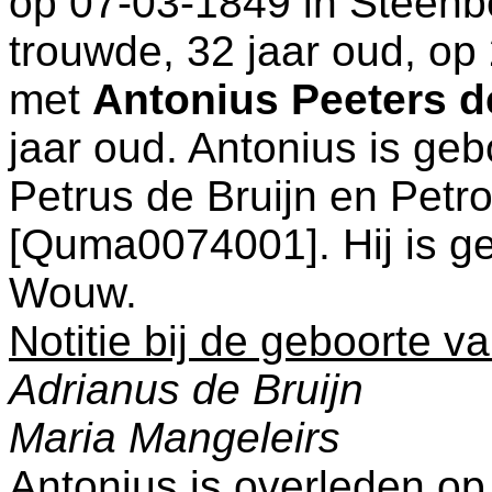
op 07-03-1849 in
Steenb
trouwde, 32 jaar oud, op
met
Antonius Peeters d
jaar oud. Antonius is ge
Petrus de Bruijn en
Petro
[Quma0074001]. Hij is g
Wouw
.
Notitie bij de geboorte v
Adrianus de Bruijn
Maria Mangeleirs
Antonius is overleden o