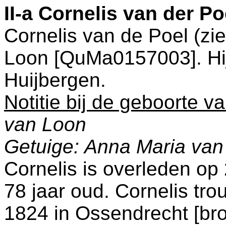
II-a
Cornelis van der P
Cornelis van de Poel (zi
Loon [QuMa0157003]. Hij
Huijbergen
.
Notitie bij de geboorte v
van Loon
Getuige: Anna Maria van
Cornelis is overleden op
78 jaar oud. Cornelis tro
1824 in
Ossendrecht
[
br