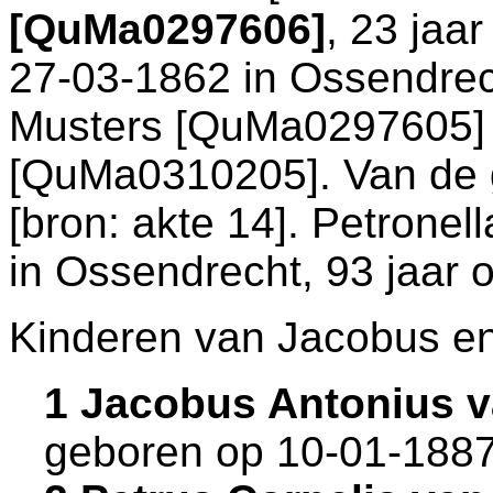
[QuMa0297606]
, 23 jaa
27-03-1862 in
Ossendrec
Musters [QuMa0297605]
[QuMa0310205]. Van de g
[
bron: akte 14
]. Petronel
in
Ossendrecht
, 93 jaar 
Kinderen van Jacobus en
1 Jacobus Antonius v
geboren op 10-01-1887