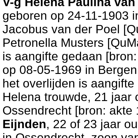
V-g
Helena Paulina van
geboren op 24-11-1903 
Jacobus van der Poel [
Petronella Musters [QuM
is aangifte gedaan [
bron:
op 08-05-1969 in
Bergen
het overlijden is aangift
Helena trouwde, 21 jaar 
Ossendrecht
[
bron: akte
Eijnden
, 22 of 23 jaar o
in
Ossendrecht
, zoon v