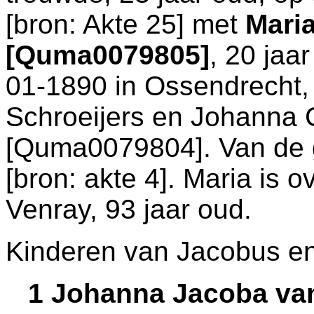
[
bron: Akte 25
] met
Maria
[Quma0079805]
, 20 jaa
01-1890 in
Ossendrecht
Schroeijers en
Johanna C
[Quma0079804]. Van de g
[
bron: akte 4
]. Maria is 
Venray
, 93 jaar oud.
Kinderen van Jacobus en
1 Johanna Jacoba va