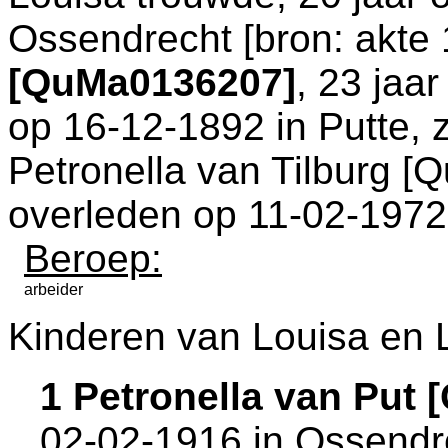
Ossendrecht
[
bron: akte
[QuMa0136207]
, 23 jaa
op 16-12-1892 in
Putte
,
Petronella van Tilburg [
overleden op 11-02-1972
Beroep:
arbeider
Kinderen van Louisa en L
1 Petronella van Put
02-02-1916 in
Ossendr