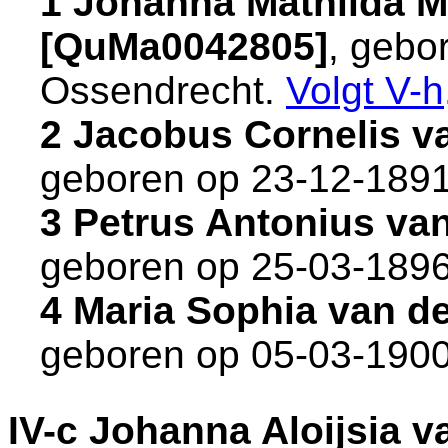
1 Johanna Mathilda M
[QuMa0042805]
, gebo
Ossendrecht
.
Volgt
V-h
2 Jacobus Cornelis v
geboren op 23-12-1891
3 Petrus Antonius va
geboren op 25-03-1896
4 Maria Sophia van d
geboren op 05-03-1900
IV-c
Johanna Aloijsia v