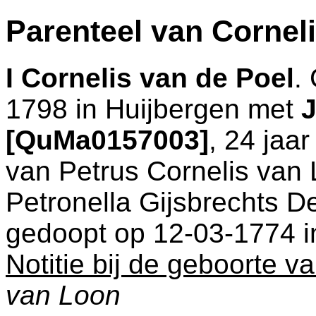
Parenteel van Cornel
I
Cornelis van de Poel
.
1798 in
Huijbergen
met
J
[QuMa0157003]
, 24 jaa
van
Petrus Cornelis va
Petronella Gijsbrechts D
gedoopt op 12-03-1774 
Notitie bij de geboorte v
van Loon