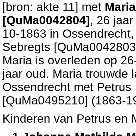
[
bron: akte 11
] met
Maria
[QuMa0042804]
, 26 jaa
10-1863 in
Ossendrecht
Sebregts [QuMa0042803
Maria is overleden op 2
jaar oud. Maria trouwde 
Ossendrecht
met
Petrus
[QuMa0495210] (1863-19
Kinderen van Petrus en 