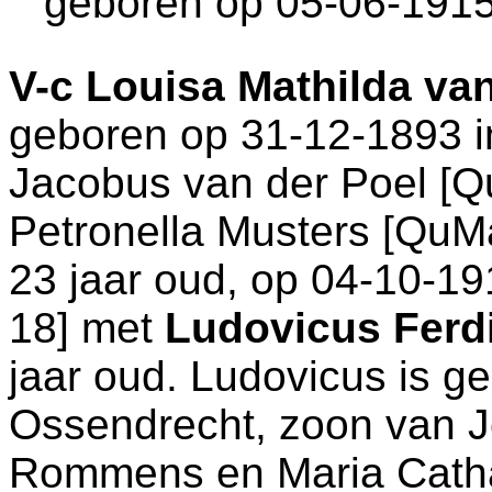
geboren op 05-06-1915
V-c
Louisa Mathilda va
geboren op 31-12-1893 
Jacobus van der Poel [
Petronella Musters [QuM
23 jaar oud, op 04-10-19
18
] met
Ludovicus Fer
jaar oud. Ludovicus is g
Ossendrecht
, zoon van
J
Rommens en
Maria Cath