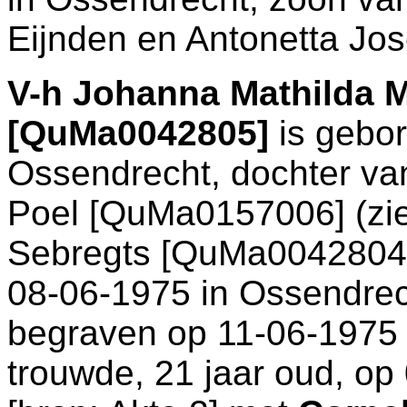
Eijnden en
Antonetta Jo
V-h
Johanna Mathilda M
[QuMa0042805]
is gebor
Ossendrecht
, dochter v
Poel [QuMa0157006] (zi
Sebregts [QuMa0042804]
08-06-1975 in
Ossendrec
begraven op 11-06-1975
trouwde, 21 jaar oud, op