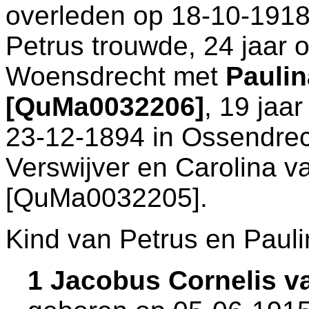
overleden op 18-10-1918
Petrus trouwde, 24 jaar 
Woensdrecht
met
Paulin
[QuMa0032206]
, 19 jaa
23-12-1894 in
Ossendrec
Verswijver en
Carolina v
[QuMa0032205].
Kind van Petrus en Pauli
1 Jacobus Cornelis v