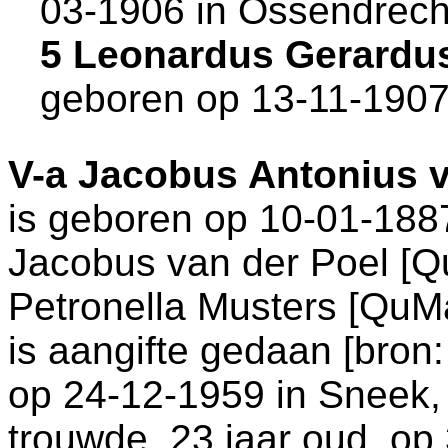
03-1906 in
Ossendrech
5 Leonardus Gerardus
geboren op 13-11-1907
V-a
Jacobus Antonius v
is geboren op 10-01-188
Jacobus van der Poel [
Petronella Musters [QuM
is aangifte gedaan [
bron:
op 24-12-1959 in
Sneek
,
trouwde, 23 jaar oud, op