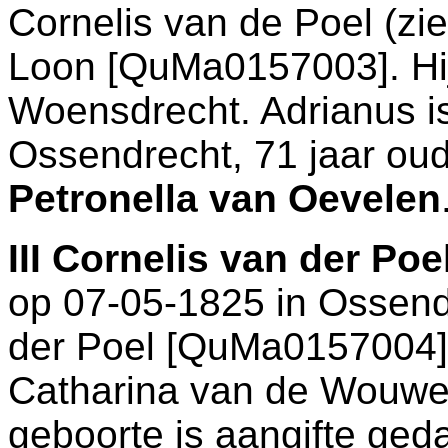
Cornelis van de Poel (zi
Loon [QuMa0157003]. Hij
Woensdrecht
. Adrianus 
Ossendrecht
, 71 jaar ou
Petronella van Oevelen
III
Cornelis van der Poe
op 07-05-1825 in
Ossend
der Poel [QuMa0157004]
Catharina van de Wouwe
geboorte is aangifte ged