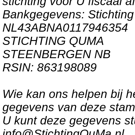
stichting voor U fiscaal a
Bankgegevens: Stichti
NL43ABNA0117946354
STICHTING QUMA
STEENBERGEN NB
RSIN: 863198089
Wie kan ons helpen bij h
gegevens van deze sta
U kunt deze gegevens st
info@StichtingQuMa.nl