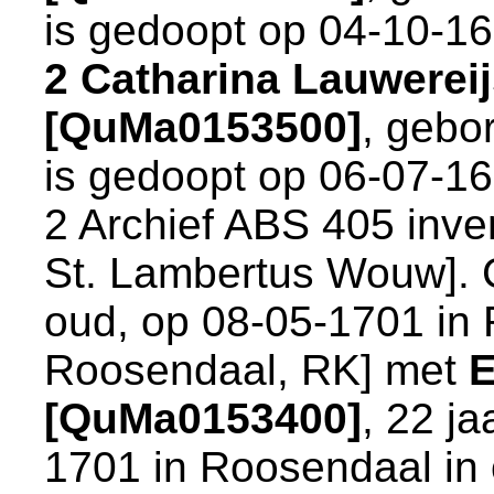
is gedoopt op 04-10-1
2 Catharina Lauwerei
[QuMa0153500]
, gebo
is gedoopt op 06-07-1
2 Archief ABS 405 inv
St. Lambertus Wouw
].
oud, op 08-05-1701 in
Roosendaal, RK
] met
E
[QuMa0153400]
, 22 ja
1701 in
Roosendaal
in 