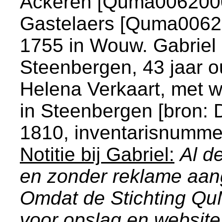
Ackeren [Quma006200
Gastelaers [Quma006210
1755 in
Wouw
. Gabriel
Steenbergen
, 43 jaar 
Helena Verkaart, met w
in
Steenbergen
[
bron:
1810, inventarisnummer 
Notitie bij Gabriel:
Al d
en zonder reklame aa
Omdat de Stichting Q
voor opslag en website