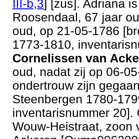
III-b,3
] [zus]. Adriana 
Roosendaal
, 67 jaar o
oud, op 21-05-1786 [
br
1773-1810, inventarisn
Cornelissen van Ack
oud, nadat zij op 06-0
ondertrouw zijn gegaan
Steenbergen 1780-1799
inventarisnummer 20
].
Wouw-Heistraat
, zoon