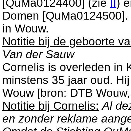
[QuMa0124400] (zie
II
) 
Domen [QuMa0124500]. H
in
Wouw
.
Notitie bij de geboorte v
Van der Sauw
Cornelis is overleden in
minstens 35 jaar oud. Hi
Wouw
[
bron: DTB Wouw,
Notitie bij Cornelis:
Al de
en zonder reklame aang