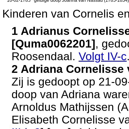
10-02-1785
getuige doop
Joanna van Nassau (1785-1834)
Kinderen van Cornelis e
1 Adrianus Corneliss
[Quma0062201]
, gedo
Roosendaal
.
Volgt
IV-c
2 Adriana Cornelisse
Zij is gedoopt op 21-0
doop van Adriana ware
Arnoldus Mathijssen (A
Elisabeth Cornelisse v