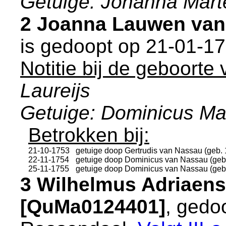
Getuige: Johanna Mart
2 Joanna Lauwen van
is gedoopt op 21-01-1
Notitie bij de geboorte
Laureijs
Getuige: Dominicus Mar
Betrokken bij:
21-10-1753
getuige doop
Gertrudis van Nassau (geb. 
22-11-1754
getuige doop
Dominicus van Nassau (geb.
25-11-1755
getuige doop
Dominicus van Nassau (geb.
3 Wilhelmus Adriaens
[QuMa0124401]
, gedo