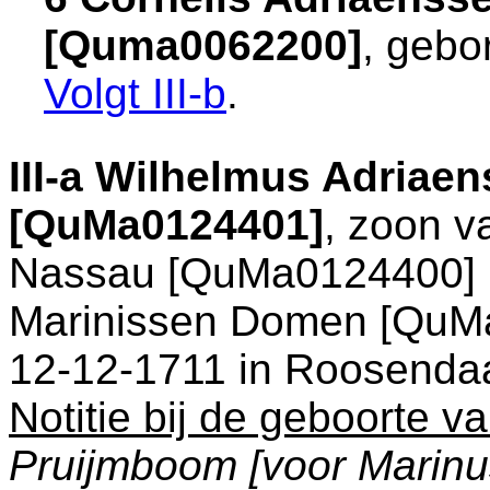
[Quma0062200]
, gebo
Volgt
III-b
.
III-a
Wilhelmus Adriaens
[QuMa0124401]
, zoon 
Nassau [QuMa0124400] 
Marinissen Domen [QuMa
12-12-1711 in
Roosenda
Notitie bij de geboorte v
Pruijmboom [voor Marinu