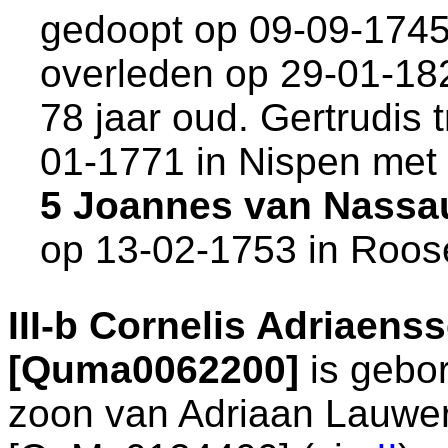
gedoopt op 09-09-1745
overleden op 29-01-18
78 jaar oud. Gertrudis 
01-1771 in
Nispen
met
5 Joannes van Nassa
op 13-02-1753 in
Roos
III-b
Cornelis Adriaens
[Quma0062200]
is gebo
zoon van
Adriaan Lauwe