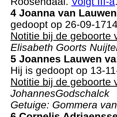
Roosendaal
.
Volgt
III-a
4 Joanna van Lauwen
gedoopt op 26-09-1714
Notitie bij de geboorte
Elisabeth Goorts Nuijt
5 Joannes Lauwen va
Hij is gedoopt op 13-1
Notitie bij de geboorte
JohannesGodschalck
Getuige: Gommera van
6 Cornelis Adriaenss