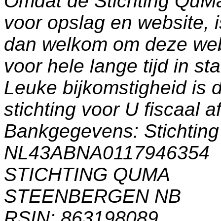
Omdat de Stichting QuM
voor opslag en website, 
dan welkom om deze web
voor hele lange tijd in s
Leuke bijkomstigheid is 
stichting voor U fiscaal a
Bankgegevens: Stichti
NL43ABNA0117946354
STICHTING QUMA
STEENBERGEN NB
RSIN: 863198089