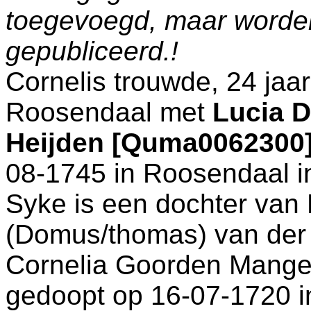
toegevoegd, maar worde
gepubliceerd.!
Cornelis trouwde, 24 jaa
Roosendaal
met
Lucia D
Heijden [Quma0062300
08-1745 in
Roosendaal
i
Syke is een dochter van
(Domus/thomas) van der
Cornelia Goorden Mangel
gedoopt op 16-07-1720 