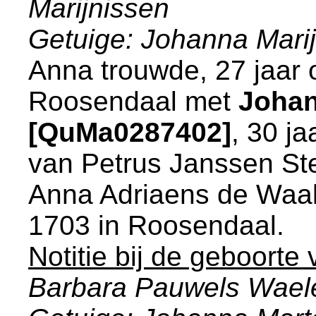
Marijnissen
Getuige: Johanna Mari
Anna trouwde, 27 jaar 
Roosendaal
met
Johan
[QuMa0287402]
, 30 j
van
Petrus Janssen S
Anna Adriaens de Waal.
1703 in
Roosendaal
.
Notitie bij de geboorte
Barbara Pauwels Wael