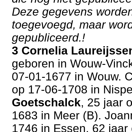
Deze gegevens worden
toegevoegd, maar word
gepubliceerd.!
3 Cornelia Laureijss
geboren in
Wouw-Vinc
07-01-1677 in
Wouw
. 
op 17-06-1708 in
Nisp
Goetschalck
, 25 jaar 
1683 in
Meer (B)
. Joan
1746 in
Essen
, 62 jaar