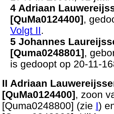
4 Adriaan Lauwereijs
[QuMa0124400]
, gedo
Volgt
II
.
5 Johannes Laureijs
[Quma0248801]
, gebo
is gedoopt op 20-11-1
II
Adriaan Lauwereijsse
[QuMa0124400]
, zoon 
[Quma0248800] (zie
I
) e