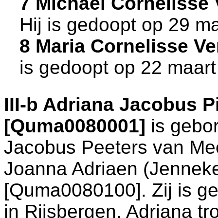
7 Michael Corneliss
Hij is gedoopt op 29 m
8 Maria Cornelisse 
is gedoopt op 22 maart
III-b
Adriana Jacobus Pi
[Quma0080001]
is gebo
Jacobus Peeters van Me
Joanna Adriaen (Jenne
[Quma0080100]. Zij is g
in
Rijsbergen
. Adriana t