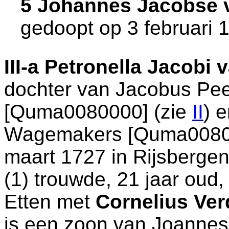
5 Johannes Jacobse 
gedoopt op 3 februari 
III-a
Petronella Jacobi 
dochter van
Jacobus Pee
[Quma0080000] (zie
II
) 
Wagemakers [Quma008010
maart 1727 in
Rijsberge
(1) trouwde, 21 jaar oud
Etten
met
Cornelius Ve
is een zoon van
Joannes