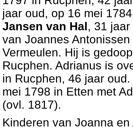
1797 in
Rucphen
, 42 ja
jaar oud, op 16 mei 1784
Jansen van Hal
, 31 jaa
van
Joannes Antonissen
Vermeulen. Hij is gedoop
Rucphen
. Adrianus is o
in
Rucphen
, 46 jaar oud
mei 1798 in
Etten
met
Ad
(ovl. 1817).
Kinderen van Joanna en 