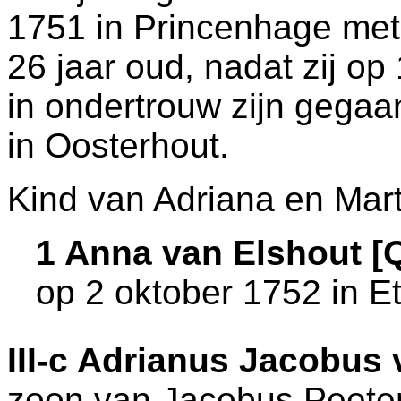
1751 in
Princenhage
me
26 jaar oud, nadat zij op
in ondertrouw zijn gegaa
in
Oosterhout
.
Kind van Adriana en Mart
1 Anna van Elshout 
op 2 oktober 1752 in
E
III-c
Adrianus Jacobus 
zoon van
Jacobus Peete