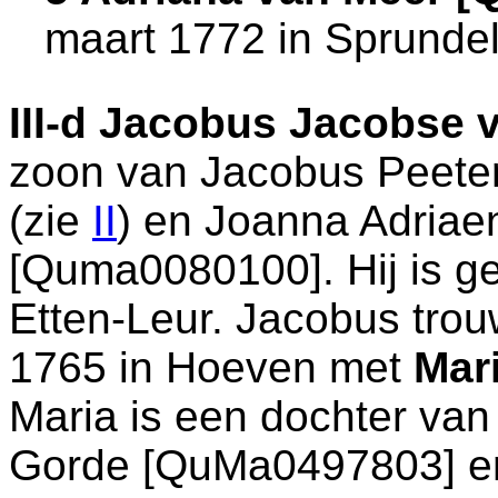
maart 1772 in
Sprunde
III-d
Jacobus Jacobse v
zoon van
Jacobus Peete
(zie
II
) en
Joanna Adriae
[Quma0080100]. Hij is g
Etten-Leur
. Jacobus trou
1765 in
Hoeven
met
Mar
Maria is een dochter va
Gorde [QuMa0497803] 