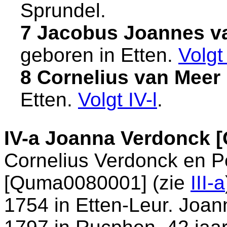
Sprundel
.
7 Jacobus Joannes v
geboren in
Etten
.
Volg
8 Cornelius van Mee
Etten
.
Volgt
IV-l
.
IV-a
Joanna Verdonck 
Cornelius Verdonck en
P
[Quma0080001] (zie
III-a
1754 in
Etten-Leur
. Joan