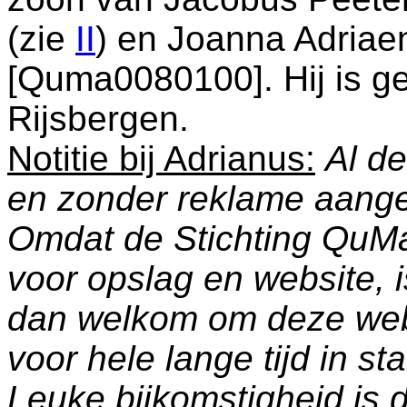
(zie
II
) en
Joanna Adriae
[Quma0080100]. Hij is g
Rijsbergen
.
Notitie bij Adrianus:
Al de
en zonder reklame aang
Omdat de Stichting QuM
voor opslag en website, 
dan welkom om deze web
voor hele lange tijd in s
Leuke bijkomstigheid is 