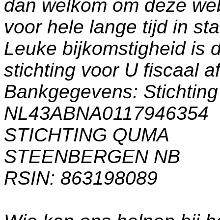
dan welkom om deze web
voor hele lange tijd in s
Leuke bijkomstigheid is 
stichting voor U fiscaal a
Bankgegevens: Stichti
NL43ABNA0117946354
STICHTING QUMA
STEENBERGEN NB
RSIN: 863198089