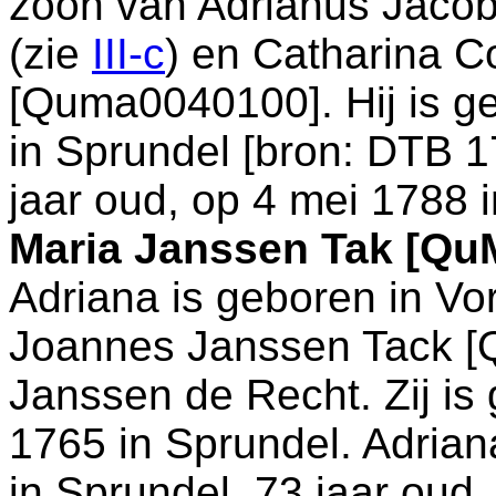
zoon van
Adrianus Jaco
(zie
III-c
) en
Catharina C
[Quma0040100]. Hij is g
in
Sprundel
[
bron: DTB 1
jaar oud, op 4 mei 1788 
Maria Janssen Tak [Qu
Adriana is geboren in
Vo
Joannes Janssen Tack 
Janssen de Recht. Zij i
1765 in
Sprundel
. Adrian
in
Sprundel
, 73 jaar oud