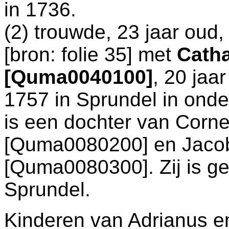
in 1736.
(2) trouwde, 23 jaar oud
[
bron: folie 35
] met
Catha
[Quma0040100]
, 20 jaar
1757 in
Sprundel
in onde
is een dochter van
Corne
[Quma0080200] en
Jaco
[Quma0080300]. Zij is ge
Sprundel
.
Kinderen van Adrianus e