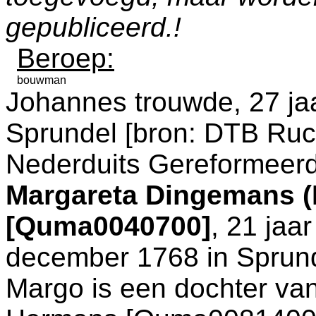
gepubliceerd.!
Beroep:
bouwman
Johannes trouwde, 27 jaa
Sprundel
[
bron: DTB Rucp
Nederduits Gereformeer
Margareta Dingemans 
[Quma0040700]
, 21 jaa
december 1768 in
Sprun
Margo is een dochter va