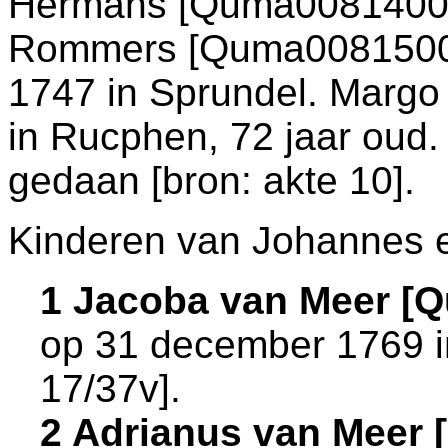
Hermans [Quma0081400
Rommers [Quma0081500]. 
1747 in
Sprundel
. Margo
in
Rucphen
, 72 jaar oud.
gedaan [
bron: akte 10
].
Kinderen van Johannes 
1 Jacoba van Meer [
op 31 december 1769 
17/37v
].
2 Adrianus van Meer