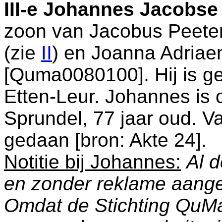
III-e
Johannes Jacobse 
zoon van
Jacobus Peete
(zie
II
) en
Joanna Adriae
[Quma0080100]. Hij is ge
Etten-Leur
. Johannes is 
Sprundel
, 77 jaar oud. V
gedaan [
bron: Akte 24
].
Notitie bij Johannes:
Al d
en zonder reklame aang
Omdat de Stichting QuM