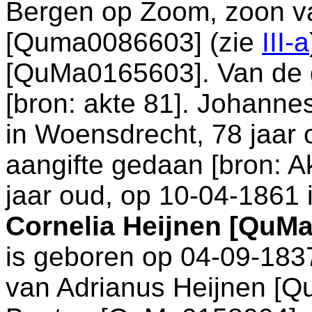
Bergen op Zoom
, zoon 
[Quma0086603] (zie
III-a
[QuMa0165603]. Van de g
[
bron: akte 81
]. Johanne
in
Woensdrecht
, 78 jaar 
aangifte gedaan [
bron: A
jaar oud, op 10-04-1861 
Cornelia Heijnen [QuM
is geboren op 04-09-183
van
Adrianus Heijnen [