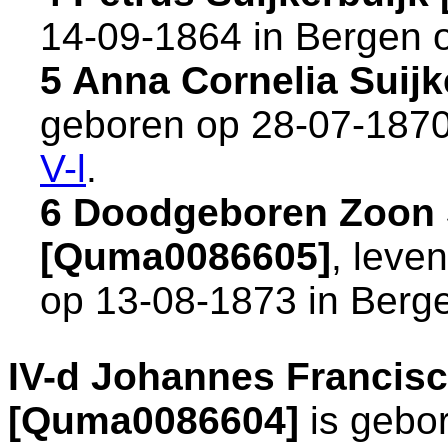
14-09-1864 in
Bergen 
5 Anna Cornelia Suij
geboren op 28-07-1870
V-l
.
6 Doodgeboren Zoon S
[Quma0086605]
, leve
op 13-08-1873 in
Berg
IV-d
Johannes Francisc
[Quma0086604]
is gebo