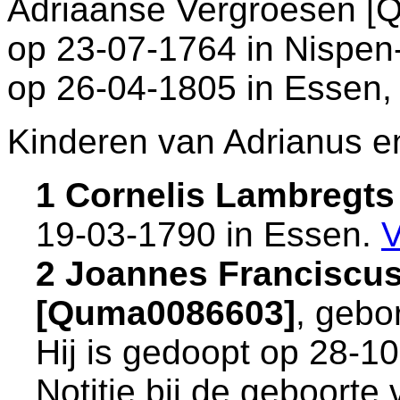
Adriaanse Vergroesen [Q
op 23-07-1764 in
Nispen
op 26-04-1805 in
Essen
,
Kinderen van Adrianus e
1 Cornelis Lambregt
19-03-1790 in
Essen
.
V
2 Joannes Franciscu
[Quma0086603]
, gebo
Hij is gedoopt op 28-1
Notitie bij de geboorte