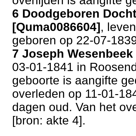
overlijden is aangifte g
6 Doodgeboren Doch
[Quma0086604]
, leve
geboren op 22-07-1839
7 Joseph Wesenbeek
03-01-1841 in
Roosend
geboorte is aangifte ge
overleden op 11-01-18
dagen oud. Van het ove
[
bron: akte 4
].