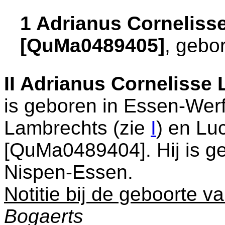
1 Adrianus Corneliss
[QuMa0489405]
, gebo
II
Adrianus Cornelisse
is geboren in
Essen-Wer
Lambrechts (zie
I
) en
Luc
[QuMa0489404]. Hij is g
Nispen-Essen
.
Notitie bij de geboorte v
Bogaerts