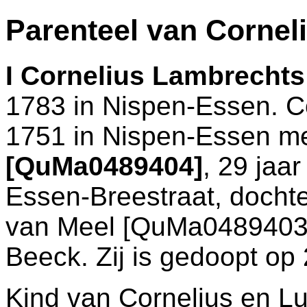
Parenteel van Cornel
I
Cornelius Lambrechts
1783 in
Nispen-Essen
. 
1751 in
Nispen-Essen
m
[QuMa0489404]
, 29 jaa
Essen-Breestraat
, docht
van Meel [QuMa0489403
Beeck. Zij is gedoopt op
Kind van Cornelius en Lu