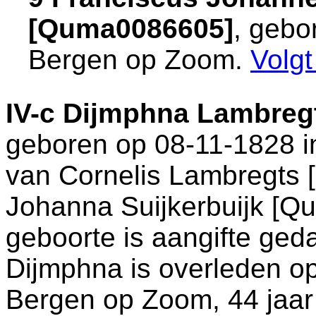
[Quma0086605]
, gebo
Bergen op Zoom
.
Volg
IV-c
Dijmphna Lambreg
geboren op 08-11-1828 
van
Cornelis Lambregts
Johanna Suijkerbuijk [Q
geboorte is aangifte ged
Dijmphna is overleden o
Bergen op Zoom
, 44 jaa