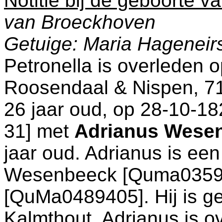
Notitie bij de geboorte va
van Broeckhoven
Getuige: Maria Hageneir
Petronella is overleden 
Roosendaal & Nispen
, 7
26 jaar oud, op 28-10-18
31
] met
Adrianus Wese
jaar oud. Adrianus is ee
Wesenbeeck [Quma0359
[QuMa0489405]. Hij is g
Kalmthout
. Adrianus is 