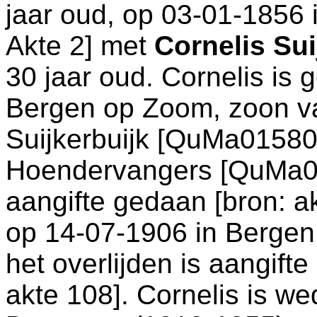
jaar oud, op 03-01-1856 
Akte 2
] met
Cornelis Su
30 jaar oud. Cornelis is
Bergen op Zoom
, zoon 
Suijkerbuijk [QuMa0158
Hoendervangers [QuMa01
aangifte gedaan [
bron: a
op 14-07-1906 in
Bergen
het overlijden is aangift
akte 108
]. Cornelis is 