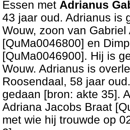
Essen
met
Adrianus Ga
43 jaar oud. Adrianus is
Wouw
, zoon van
Gabriel
[QuMa0046800] en
Dimp
[QuMa0046900]. Hij is g
Wouw
. Adrianus is over
Roosendaal
, 58 jaar oud
gedaan [
bron: akte 35
].
Adriana Jacobs Braat [
met wie hij trouwde op 0