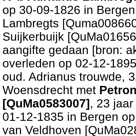
op 30-09-1826 in
Bergen
Lambregts [Quma008660
Suijkerbuijk [QuMa01656
aangifte gedaan [
bron: a
overleden op 02-12-1895
oud. Adrianus trouwde, 3
Woensdrecht
met
Petron
[QuMa0583007]
, 23 jaa
01-12-1835 in
Bergen o
van Veldhoven [QuMa02