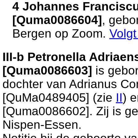
4 Johannes Francisc
[Quma0086604]
, gebo
Bergen op Zoom
.
Volg
III-b
Petronella Adriaen
[Quma0086603]
is gebo
dochter van
Adrianus Co
[QuMa0489405] (zie
II
) 
[Quma0086602]. Zij is g
Nispen-Essen
.