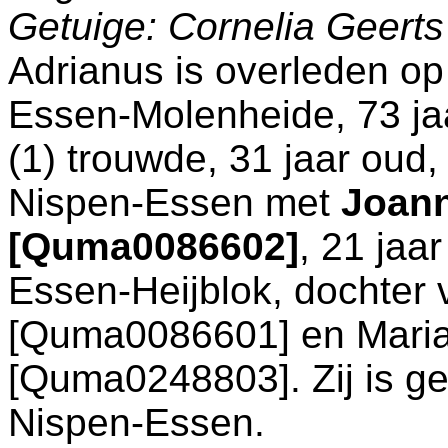
Getuige: Cornelia Geerts 
Adrianus is overleden op
Essen-Molenheide
, 73 j
(1) trouwde, 31 jaar oud
Nispen-Essen
met
Joann
[Quma0086602]
, 21 jaa
Essen-Heijblok
, dochter
[Quma0086601] en
Mari
[Quma0248803]. Zij is g
Nispen-Essen
.