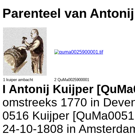
Parenteel van Antoni
1 kuiper ambacht
2 QuMa0025900001
I
Antonij Kuijper [QuMa
omstreeks 1770 in
Deven
0516 Kuijper [QuMa00516
24-10-1808 in
Amsterda