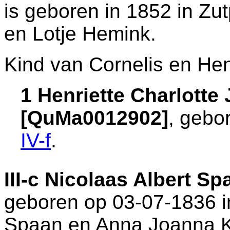
is geboren in 1852 in
Zu
en
Lotje Hemink.
Kind van Cornelis en Hen
1 Henriette Charlott
[QuMa0012902]
, gebo
IV-f
.
III-c
Nicolaas Albert S
geboren op 03-07-1836 
Spaan en
Anna Joanna K