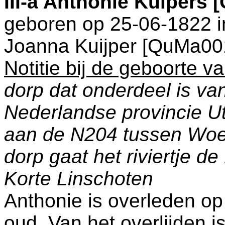
III-a
Anthonie Kuipers 
geboren op 25-06-1822 
Joanna Kuijper [QuMa00
Notitie bij de geboorte v
dorp dat onderdeel is va
Nederlandse provincie Ut
aan de N204 tussen Woer
dorp gaat het riviertje d
Korte Linschoten
Anthonie is overleden o
oud. Van het overlijden i