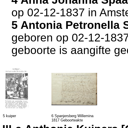
op 02-12-1837 in
Amst
5 Antonia Petronella
geboren op 02-12-1837
geboorte is aangifte g
5 kuiper
6 Spanjersberg Willemina
1817 Geboorteakte