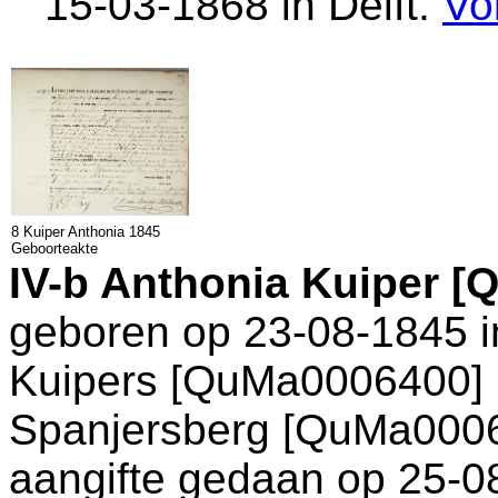
15-03-1868 in
Delft
.
Vo
8 Kuiper Anthonia 1845
Geboorteakte
IV-b
Anthonia Kuiper [
geboren op 23-08-1845 
Kuipers [QuMa0006400] 
Spanjersberg [QuMa00065
aangifte gedaan op 25-0