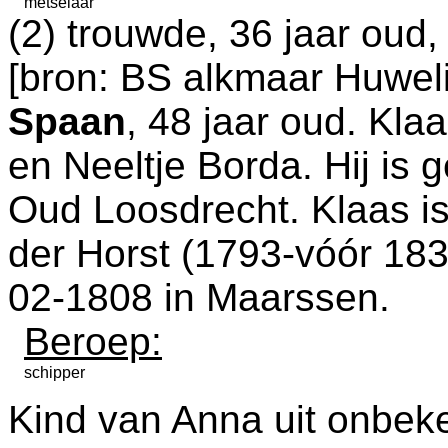
metselaar
(2) trouwde, 36 jaar oud
[
bron: BS alkmaar Huweli
Spaan
, 48 jaar oud. Kla
en
Neeltje Borda. Hij is
Oud Loosdrecht
. Klaas 
der Horst (1793-vóór 183
02-1808 in
Maarssen
.
Beroep:
schipper
Kind van Anna uit onbeke