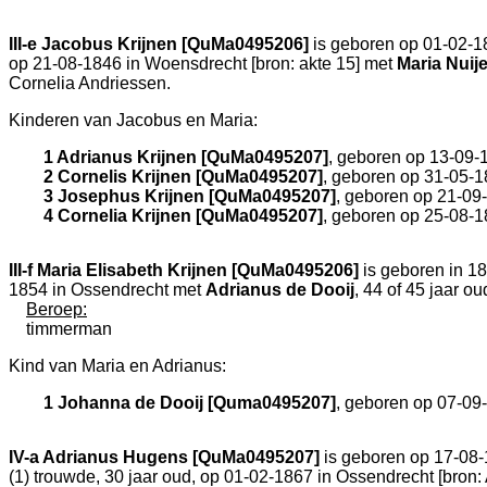
III-e
Jacobus Krijnen [QuMa0495206]
is geboren op 01-02-1
op 21-08-1846 in
Woensdrecht
[
bron: akte 15
] met
Maria Nuij
Cornelia Andriessen.
Kinderen van Jacobus en Maria:
1 Adrianus Krijnen [QuMa0495207]
, geboren op 13-09-
2 Cornelis Krijnen [QuMa0495207]
, geboren op 31-05-1
3 Josephus Krijnen [QuMa0495207]
, geboren op 21-09
4 Cornelia Krijnen [QuMa0495207]
, geboren op 25-08-1
III-f
Maria Elisabeth Krijnen [QuMa0495206]
is geboren in 1
1854 in
Ossendrecht
met
Adrianus de Dooij
, 44 of 45 jaar o
Beroep:
timmerman
Kind van Maria en Adrianus:
1 Johanna de Dooij [Quma0495207]
, geboren op 07-09
IV-a
Adrianus Hugens [QuMa0495207]
is geboren op 17-08
(1) trouwde, 30 jaar oud, op 01-02-1867 in
Ossendrecht
[
bron: