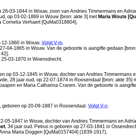
p 26-03-1844 in
Wouw
, zoon van
Andries Timmermans en
Adria
oud, op 03-02-1869 in
Wouw
[
bron: akte 3
] met
Maria Wouts [Q
a Cornelia Verhaert [QuMa0318804].
6-12-1860 in
Wouw
.
Volgt
V-m
.
 27-04-1865 in
Wouw
. Van de geboorte is aangifte gedaan [
bron
 42
].
p 25-03-1870 in
Woensdrecht
.
en op 03-12-1845 in
Wouw
, dochter van
Andries Timmermans 
wde, 28 jaar oud, op 22-07-1874 in
Roosendaal
[
bron: akte 35
] 
Spaapen en
Maria Catharina Cranen. Van de geboorte is aangift
, geboren op 20-09-1887 in
Roosendaal
.
Volgt
V-n
.
22-05-1847 in
Wouw
, dochter van
Andries Timmermans en
Adri
oet
, 34 jaar oud. Petrus is geboren op 27-03-1841 in
Ossendrec
Anna Maria Doggen [QuMa0157404] (1839-1917).