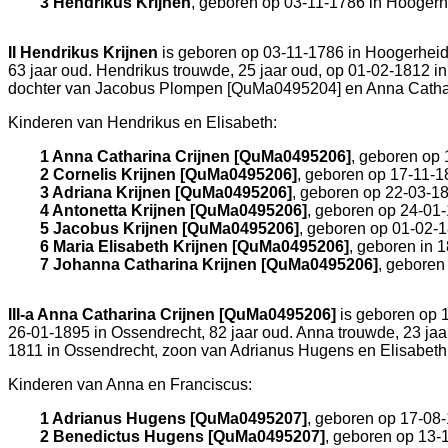
3 Hendrikus Krijnen
, geboren op 03-11-1786 in
Hoogerh
II
Hendrikus Krijnen
is geboren op 03-11-1786 in
Hoogerhei
63 jaar oud. Hendrikus trouwde, 25 jaar oud, op 01-02-1812 i
dochter van
Jacobus Plompen [QuMa0495204] en
Anna Catha
Kinderen van Hendrikus en Elisabeth:
1 Anna Catharina Crijnen [QuMa0495206]
, geboren op
2 Cornelis Krijnen [QuMa0495206]
, geboren op 17-11-1
3 Adriana Krijnen [QuMa0495206]
, geboren op 22-03-1
4 Antonetta Krijnen [QuMa0495206]
, geboren op 24-01
5 Jacobus Krijnen [QuMa0495206]
, geboren op 01-02-
6 Maria Elisabeth Krijnen [QuMa0495206]
, geboren in 
7 Johanna Catharina Krijnen [QuMa0495206]
, geboren
III-a
Anna Catharina Crijnen [QuMa0495206]
is geboren op 
26-01-1895 in
Ossendrecht
, 82 jaar oud. Anna trouwde, 23 ja
1811 in
Ossendrecht
, zoon van
Adrianus Hugens en
Elisabet
Kinderen van Anna en Franciscus:
1 Adrianus Hugens [QuMa0495207]
, geboren op 17-08
2 Benedictus Hugens [QuMa0495207]
, geboren op 13-