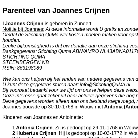
Parenteel van Joannes Crijnen
I
Joannes Crijnen
is geboren in
Zundert
.
Notitie bij Joannes:
Al deze informatie wordt U gratis en zon
Omdat de Stichting QuMa wel kosten moeten maken voor opslag
houden.
Leuke bijkomstigheid is dat uw donatie aan onze stichting voor 
Bankgegevens: Stichting Quma ABN/AMRO NL43ABNA0117
STICHTING QUMA
STEENBERGEN NB
RSIN: 863198089
Wie kan ons helpen bij het vinden van nadere gegevens van
U kunt deze gegevens sturen naar: info@StichtingQuMa.nl
Bij voorbaat bedankt voor uw tijd om ons te helpen deze websi
Onze interesse gaat zeker uit naar actuele gegevens die nog 
Deze gegevens worden alleen aan ons bestand toegevoegd, m
Joannes trouwde op 30-10-1768 in
Wouw
met
Antonia (Antoi
Kinderen van Joannes en Antoinette:
1 Antonia Crijnen
. Zij is gedoopt op 29-11-1768 in
Wouw
2 Hubertus Crijnen
. Hij is gedoopt op 10-03-1772 in
Wo