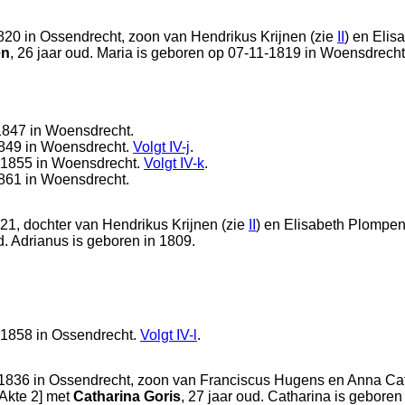
820 in
Ossendrecht
, zoon van
Hendrikus Krijnen (zie
II
) en
Elis
en
, 26 jaar oud. Maria is geboren op 07-11-1819 in
Woensdrecht
1847 in
Woensdrecht
.
849 in
Woensdrecht
.
Volgt
IV-j
.
-1855 in
Woensdrecht
.
Volgt
IV-k
.
861 in
Woensdrecht
.
821, dochter van
Hendrikus Krijnen (zie
II
) en
Elisabeth Plompen 
ud. Adrianus is geboren in 1809.
-1858 in
Ossendrecht
.
Volgt
IV-l
.
-1836 in
Ossendrecht
, zoon van
Franciscus Hugens en
Anna Cat
 Akte 2
] met
Catharina Goris
, 27 jaar oud. Catharina is gebore