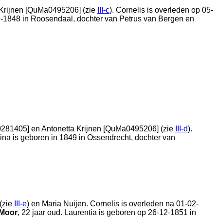
Krijnen [QuMa0495206] (zie
III-c
). Cornelis is overleden op 05-
9-1848 in
Roosendaal
, dochter van
Petrus van Bergen en
0281405] en
Antonetta Krijnen [QuMa0495206] (zie
III-d
).
stina is geboren in 1849 in
Ossendrecht
, dochter van
(zie
III-e
) en
Maria Nuijen. Cornelis is overleden na 01-02-
 Moor
, 22 jaar oud. Laurentia is geboren op 26-12-1851 in