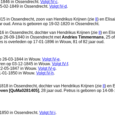
-1846 in
Ossendrecht
.
Volgt
IV-c
.
05-02-1849 in
Ossendrecht
.
Volgt
IV-d
.
815 in
Ossendrecht
, zoon van
Hendrikus Krijnen (zie
II
) en
Elisa
aar oud. Anna is geboren op 19-02-1820 in
Ossendrecht
.
16 in
Ossendrecht
, dochter van
Hendrikus Krijnen (zie
II
) en
Eli
 op 26-09-1840 in
Ossendrecht
met
Andries Timmermans
, 25 o
es is overleden op 17-01-1896 in
Wouw
, 81 of 82 jaar oud.
p 26-03-1844 in
Wouw
.
Volgt
IV-e
.
ren op 03-12-1845 in
Wouw
.
Volgt
IV-f
.
22-05-1847 in
Wouw
.
Volgt
IV-g
.
1-01-1850 in
Wouw
.
Volgt
IV-h
.
1818 in
Ossendrecht
, dochter van
Hendrikus Krijnen (zie
II
) en
E
oven [QuMa0281405]
, 28 jaar oud. Petrus is geboren op 14-08
-1850 in
Ossendrecht
.
Volgt
IV-i
.