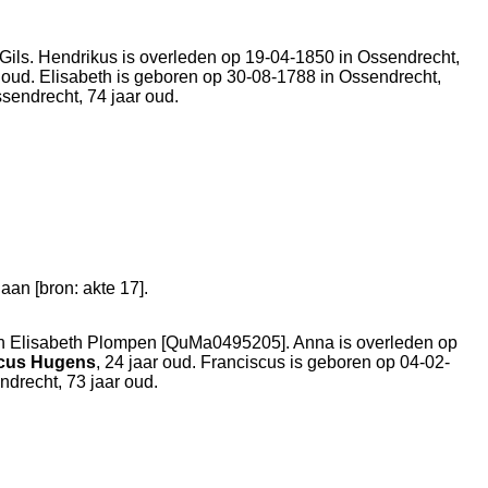
 Gils. Hendrikus is overleden op 19-04-1850 in
Ossendrecht
,
r oud. Elisabeth is geboren op 30-08-1788 in
Ossendrecht
,
sendrecht
, 74 jaar oud.
daan [
bron: akte 17
].
en
Elisabeth Plompen [QuMa0495205]. Anna is overleden op
scus Hugens
, 24 jaar oud. Franciscus is geboren op 04-02-
ndrecht
, 73 jaar oud.