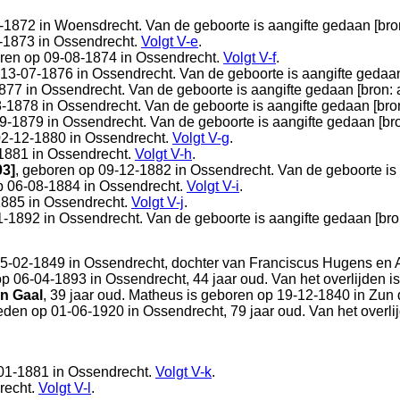
1-1872 in
Woensdrecht
. Van de geboorte is aangifte gedaan [
bro
-1873 in
Ossendrecht
.
Volgt
V-e
.
oren op 09-08-1874 in
Ossendrecht
.
Volgt
V-f
.
 13-07-1876 in
Ossendrecht
. Van de geboorte is aangifte gedaan
1877 in
Ossendrecht
. Van de geboorte is aangifte gedaan [
bron: 
8-1878 in
Ossendrecht
. Van de geboorte is aangifte gedaan [
bro
09-1879 in
Ossendrecht
. Van de geboorte is aangifte gedaan [
br
02-12-1880 in
Ossendrecht
.
Volgt
V-g
.
-1881 in
Ossendrecht
.
Volgt
V-h
.
03]
, geboren op 09-12-1882 in
Ossendrecht
. Van de geboorte is
p 06-08-1884 in
Ossendrecht
.
Volgt
V-i
.
1885 in
Ossendrecht
.
Volgt
V-j
.
1-1892 in
Ossendrecht
. Van de geboorte is aangifte gedaan [
bro
05-02-1849 in
Ossendrecht
, dochter van
Franciscus Hugens en
 op 06-04-1893 in
Ossendrecht
, 44 jaar oud. Van het overlijden i
n Gaal
, 39 jaar oud. Matheus is geboren op 19-12-1840 in
Zun 
leden op 01-06-1920 in
Ossendrecht
, 79 jaar oud. Van het overli
-01-1881 in
Ossendrecht
.
Volgt
V-k
.
recht
.
Volgt
V-l
.