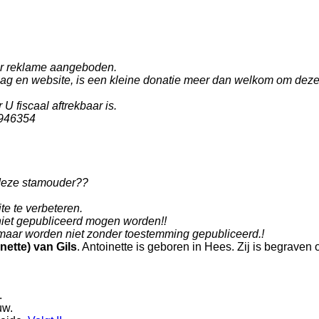
der reklame aangeboden.
 en website, is een kleine donatie meer dan welkom om deze we
U fiscaal aftrekbaar is.
946354
 deze stamouder??
te te verbeteren.
niet gepubliceerd mogen worden!!
aar worden niet zonder toestemming gepubliceerd.!
nette) van Gils
. Antoinette is geboren in
Hees
. Zij is begraven
.
uw
.