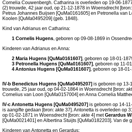
Cornelia Couwenbergh. Catharina is overleden op 19-06-187
(2) trouwde, 42 jaar oud, op 21-12-1878 in
Woensdrecht
[
bron:
Petrus Johannes Buijsen [QuMa0161605] en
Petronella van 
Koolen [QuMa0495209] (geb. 1848).
Kind van Adrianus en Catharina:
1 Cornelis Hugens
, geboren op 09-08-1869 in
Ossendre
Kinderen van Adrianus en Anna:
2 Maria Hugens [QuMa0161607]
, geboren op 18-01-187
3 Petronella Hugens [QuMa0161607]
, geboren op 11-0
4 Antonius Hugens [QuMa0161607]
, geboren op 18-01
IV-b
Benedictus Hugens [QuMa0495207]
is geboren op 13-
trouwde, 25 jaar oud, op 04-02-1864 in
Woensdrecht
[
bron: ak
Cornelius van Loon [QuMa0157004] en
Anna Cornelia Matthe
IV-c
Antonetta Hugens [QuMa0495207]
is geboren op 14-11
is aangifte gedaan [
bron: akte 37
]. Antonetta is overleden op 
op 01-02-1871 in
Woensdrecht
[
bron: akte 4
] met
Gerardus W
[QuMa0021401] en
Albertina Stuijts [QuMa0182203]. Van de g
Kinderen van Antonetta en Gerardus: