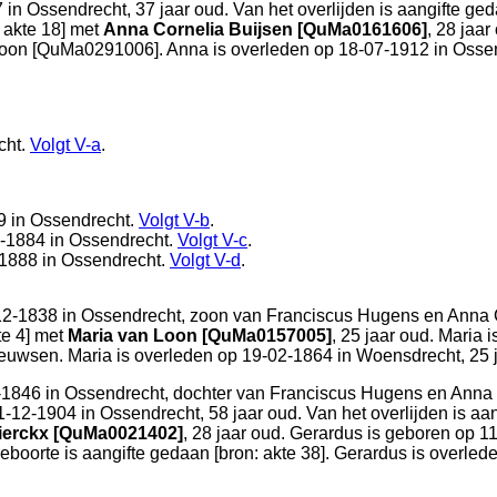
7 in
Ossendrecht
, 37 jaar oud. Van het overlijden is aangifte ged
 akte 18
] met
Anna Cornelia Buijsen [QuMa0161606]
, 28 jaa
Loon [QuMa0291006]. Anna is overleden op 18-07-1912 in
Osse
cht
.
Volgt
V-a
.
9 in
Ossendrecht
.
Volgt
V-b
.
1-1884 in
Ossendrecht
.
Volgt
V-c
.
-1888 in
Ossendrecht
.
Volgt
V-d
.
12-1838 in
Ossendrecht
, zoon van
Franciscus Hugens en
Anna 
te 4
] met
Maria van Loon [QuMa0157005]
, 25 jaar oud. Maria
euwsen. Maria is overleden op 19-02-1864 in
Woensdrecht
, 25 
-1846 in
Ossendrecht
, dochter van
Franciscus Hugens en
Anna 
31-12-1904 in
Ossendrecht
, 58 jaar oud. Van het overlijden is aa
ierckx [QuMa0021402]
, 28 jaar oud. Gerardus is geboren op 1
eboorte is aangifte gedaan [
bron: akte 38
]. Gerardus is overled