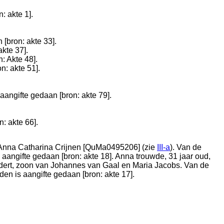
n: akte 1
].
 [
bron: akte 33
].
akte 37
].
n: Akte 48
].
on: akte 51
].
 aangifte gedaan [
bron: akte 79
].
n: akte 66
].
Anna Catharina Crijnen [QuMa0495206] (zie
III-a
). Van de
s aangifte gedaan [
bron: akte 18
]. Anna trouwde, 31 jaar oud,
dert
, zoon van
Johannes van Gaal en
Maria Jacobs. Van de
jden is aangifte gedaan [
bron: akte 17
].