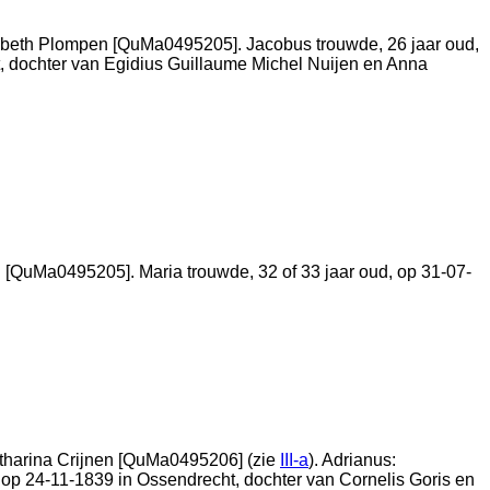
abeth Plompen [QuMa0495205]. Jacobus trouwde, 26 jaar oud,
, dochter van
Egidius Guillaume Michel Nuijen en
Anna
[QuMa0495205]. Maria trouwde, 32 of 33 jaar oud, op 31-07-
harina Crijnen [QuMa0495206] (zie
III-a
). Adrianus:
n op 24-11-1839 in
Ossendrecht
, dochter van
Cornelis Goris en