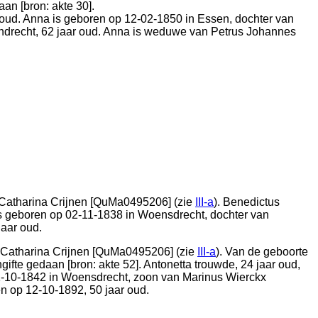
aan [
bron: akte 30
].
r oud. Anna is geboren op 12-02-1850 in
Essen
, dochter van
ndrecht
, 62 jaar oud. Anna is weduwe van
Petrus Johannes
Catharina Crijnen [QuMa0495206] (zie
III-a
). Benedictus
 is geboren op 02-11-1838 in
Woensdrecht
, dochter van
jaar oud.
Catharina Crijnen [QuMa0495206] (zie
III-a
). Van de geboorte
ngifte gedaan [
bron: akte 52
]. Antonetta trouwde, 24 jaar oud,
1-10-1842 in
Woensdrecht
, zoon van
Marinus Wierckx
en op 12-10-1892, 50 jaar oud.