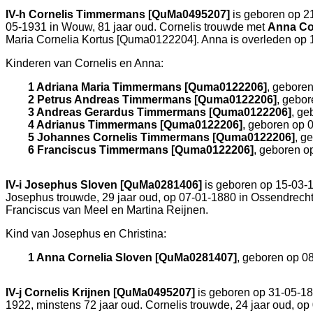
IV-h
Cornelis Timmermans [QuMa0495207]
is geboren op 2
05-1931 in
Wouw
, 81 jaar oud. Cornelis trouwde met
Anna Co
Maria Cornelia Kortus [Quma0122204]. Anna is overleden op 
Kinderen van Cornelis en Anna:
1 Adriana Maria Timmermans [Quma0122206]
, gebore
2 Petrus Andreas Timmermans [Quma0122206]
, gebo
3 Andreas Gerardus Timmermans [Quma0122206]
, ge
4 Adrianus Timmermans [Quma0122206]
, geboren op 
5 Johannes Cornelis Timmermans [Quma0122206]
, g
6 Franciscus Timmermans [Quma0122206]
, geboren o
IV-i
Josephus Sloven [QuMa0281406]
is geboren op 15-03-
Josephus trouwde, 29 jaar oud, op 07-01-1880 in
Ossendrech
Franciscus van Meel en
Martina Reijnen.
Kind van Josephus en Christina:
1 Anna Cornelia Sloven [QuMa0281407]
, geboren op 0
IV-j
Cornelis Krijnen [QuMa0495207]
is geboren op 31-05-1
1922, minstens 72 jaar oud. Cornelis trouwde, 24 jaar oud, o