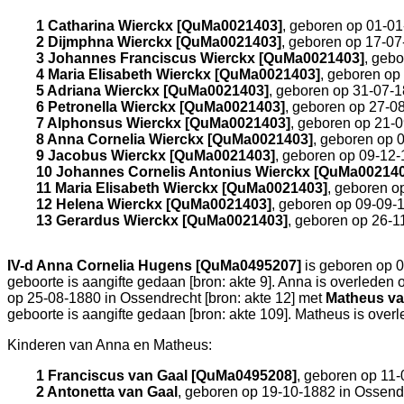
1 Catharina Wierckx [QuMa0021403]
, geboren op 01-0
2 Dijmphna Wierckx [QuMa0021403]
, geboren op 17-07
3 Johannes Franciscus Wierckx [QuMa0021403]
, geb
4 Maria Elisabeth Wierckx [QuMa0021403]
, geboren op
5 Adriana Wierckx [QuMa0021403]
, geboren op 31-07-
6 Petronella Wierckx [QuMa0021403]
, geboren op 27-0
7 Alphonsus Wierckx [QuMa0021403]
, geboren op 21-
8 Anna Cornelia Wierckx [QuMa0021403]
, geboren op 
9 Jacobus Wierckx [QuMa0021403]
, geboren op 09-12
10 Johannes Cornelis Antonius Wierckx [QuMa00214
11 Maria Elisabeth Wierckx [QuMa0021403]
, geboren o
12 Helena Wierckx [QuMa0021403]
, geboren op 09-09-
13 Gerardus Wierckx [QuMa0021403]
, geboren op 26-1
IV-d
Anna Cornelia Hugens [QuMa0495207]
is geboren op 
geboorte is aangifte gedaan [
bron: akte 9
]. Anna is overleden
op 25-08-1880 in
Ossendrecht
[
bron: akte 12
] met
Matheus va
geboorte is aangifte gedaan [
bron: akte 109
]. Matheus is over
Kinderen van Anna en Matheus:
1 Franciscus van Gaal [QuMa0495208]
, geboren op 11
2 Antonetta van Gaal
, geboren op 19-10-1882 in
Ossend