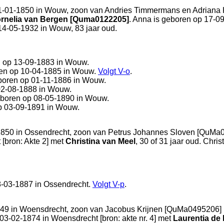
1-01-1850 in
Wouw
, zoon van
Andries Timmermans en
Adriana 
rnelia van Bergen [Quma0122205]
. Anna is geboren op 17-0
14-05-1932 in
Wouw
, 83 jaar oud.
n op 13-09-1883 in
Wouw
.
ren op 10-04-1885 in
Wouw
.
Volgt
V-o
.
boren op 01-11-1886 in
Wouw
.
02-08-1888 in
Wouw
.
eboren op 08-05-1890 in
Wouw
.
p 03-09-1891 in
Wouw
.
1850 in
Ossendrecht
, zoon van
Petrus Johannes Sloven [QuMa
t
[
bron: Akte 2
] met
Christina van Meel
, 30 of 31 jaar oud. Chri
8-03-1887 in
Ossendrecht
.
Volgt
V-p
.
849 in
Woensdrecht
, zoon van
Jacobus Krijnen [QuMa0495206] 
p 03-02-1874 in
Woensdrecht
[
bron: akte nr. 4
] met
Laurentia de