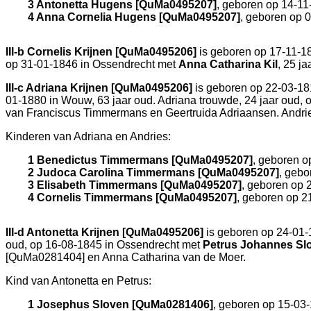
3 Antonetta Hugens [QuMa0495207]
, geboren op 14-11
4 Anna Cornelia Hugens [QuMa0495207]
, geboren op 
III-b
Cornelis Krijnen [QuMa0495206]
is geboren op 17-11-1
op 31-01-1846 in
Ossendrecht
met
Anna Catharina Kil
, 25 j
III-c
Adriana Krijnen [QuMa0495206]
is geboren op 22-03-18
01-1880 in
Wouw
, 63 jaar oud. Adriana trouwde, 24 jaar oud,
van
Franciscus Timmermans en
Geertruida Adriaansen. Andri
Kinderen van Adriana en Andries:
1 Benedictus Timmermans [QuMa0495207]
, geboren o
2 Judoca Carolina Timmermans [QuMa0495207]
, gebo
3 Elisabeth Timmermans [QuMa0495207]
, geboren op 
4 Cornelis Timmermans [QuMa0495207]
, geboren op 2
III-d
Antonetta Krijnen [QuMa0495206]
is geboren op 24-01-
oud, op 16-08-1845 in
Ossendrecht
met
Petrus Johannes Sl
[QuMa0281404] en
Anna Catharina van de Moer.
Kind van Antonetta en Petrus:
1 Josephus Sloven [QuMa0281406]
, geboren op 15-03