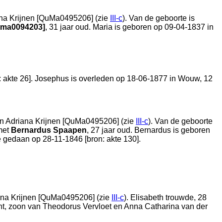
na Krijnen [QuMa0495206] (zie
III-c
). Van de geboorte is
uma0094203]
, 31 jaar oud. Maria is geboren op 09-04-1837 in
: akte 26
]. Josephus is overleden op 18-06-1877 in
Wouw
, 12
en
Adriana Krijnen [QuMa0495206] (zie
III-c
). Van de geboorte
met
Bernardus Spaapen
, 27 jaar oud. Bernardus is geboren
e gedaan op 28-11-1846 [
bron: akte 130
].
ana Krijnen [QuMa0495206] (zie
III-c
). Elisabeth trouwde, 28
ht
, zoon van
Theodorus Vervloet en
Anna Catharina van der