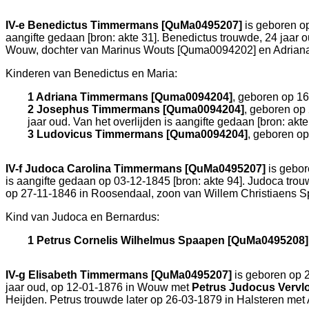
IV-e
Benedictus Timmermans [QuMa0495207]
is geboren o
aangifte gedaan [
bron: akte 31
]. Benedictus trouwde, 24 jaar 
Wouw
, dochter van
Marinus Wouts [Quma0094202] en
Adrian
Kinderen van Benedictus en Maria:
1 Adriana Timmermans [Quma0094204]
, geboren op 1
2 Josephus Timmermans [Quma0094204]
, geboren op
jaar oud. Van het overlijden is aangifte gedaan [
bron: akte
3 Ludovicus Timmermans [Quma0094204]
, geboren o
IV-f
Judoca Carolina Timmermans [QuMa0495207]
is gebor
is aangifte gedaan op 03-12-1845 [
bron: akte 94
]. Judoca trou
op 27-11-1846 in
Roosendaal
, zoon van
Willem Christiaens 
Kind van Judoca en Bernardus:
1 Petrus Cornelis Wilhelmus Spaapen [QuMa0495208]
IV-g
Elisabeth Timmermans [QuMa0495207]
is geboren op 
jaar oud, op 12-01-1876 in
Wouw
met
Petrus Judocus Vervl
Heijden. Petrus trouwde later op 26-03-1879 in
Halsteren
met