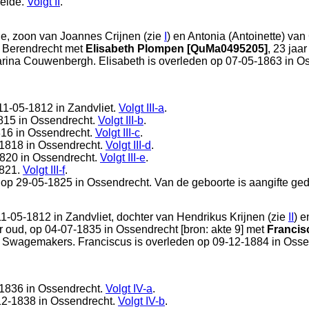
eide
.
Volgt
II
.
de
, zoon van
Joannes Crijnen (zie
I
) en
Antonia (Antoinette) van
n
Berendrecht
met
Elisabeth Plompen [QuMa0495205]
, 23 jaa
rina Couwenbergh. Elisabeth is overleden op 07-05-1863 in
Os
 11-05-1812 in
Zandvliet
.
Volgt
III-a
.
815 in
Ossendrecht
.
Volgt
III-b
.
816 in
Ossendrecht
.
Volgt
III-c
.
-1818 in
Ossendrecht
.
Volgt
III-d
.
1820 in
Ossendrecht
.
Volgt
III-e
.
1821.
Volgt
III-f
.
 op 29-05-1825 in
Ossendrecht
. Van de geboorte is aangifte ge
11-05-1812 in
Zandvliet
, dochter van
Hendrikus Krijnen (zie
II
) 
ar oud, op 04-07-1835 in
Ossendrecht
[
bron: akte 9
] met
Franci
h Swagemakers. Franciscus is overleden op 09-12-1884 in
Osse
-1836 in
Ossendrecht
.
Volgt
IV-a
.
12-1838 in
Ossendrecht
.
Volgt
IV-b
.