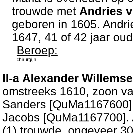
trouwde met
Andries 
geboren in 1605. Andri
1647, 41 of 42 jaar oud
Beroep:
chirurgijn
II-a
Alexander Willemse
omstreeks 1610, zoon v
Sanders [QuMa1167600]
Jacobs [QuMa1167700]. 
(1) trouwde, ongeveer 30