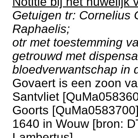
Notitie bij het huwelijk
Getuigen tr: Cornelius 
Raphaelis;
otr met toestemming va
getrouwd met dispensa
bloedverwantschap in 
Govaert is een zoon v
Santvliet [QuMa05836
Goorts [QuMa0583700]. 
1640 in
Wouw
[
bron: D
Lambertus
].