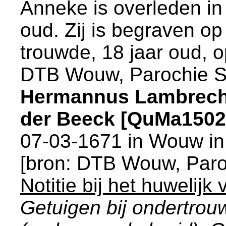
Anneke is overleden i
oud. Zij is begraven o
trouwde, 18 jaar oud, 
DTB Wouw, Parochie S
Hermannus Lambrech
der Beeck [QuMa1502
07-03-1671 in
Wouw
in
[
bron: DTB Wouw, Paro
Notitie bij het huwelij
Getuigen bij ondertro