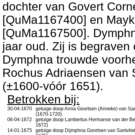
dochter van
Govert Corn
[QuMa1167400] en
Mayk
[QuMa1167500]. Dymphna
jaar oud. Zij is begrave
Dymphna trouwde voorhe
Rochus Adriaensen van 
(±1600-vóór 1651).
Betrokken bij:
30-04-1670
getuige doop
Anna Goortsen (Anneke) van San
(1670-1720)
06-04-1672
getuige doop
Lambertus Hermanse van der Be
1672)
14-01-1675
getuige doop
Dijmphna Goortsen van Santvliet