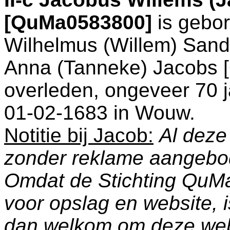
[QuMa0583800]
is gebo
Wilhelmus (Willem) San
Anna (Tanneke) Jacobs 
overleden, ongeveer 70 j
01-02-1683 in
Wouw
.
Notitie bij Jacob:
Al deze
zonder reklame aangebo
Omdat de Stichting QuM
voor opslag en website, 
dan welkom om deze web