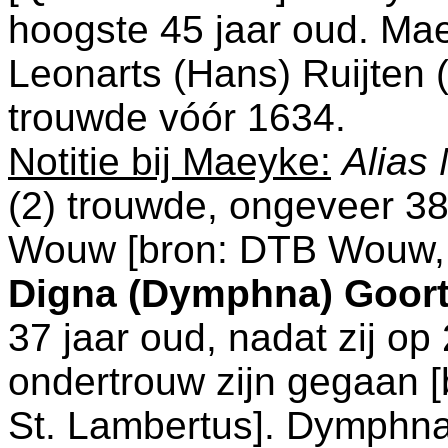
hoogste 45 jaar oud. M
Leonarts (Hans) Ruijten 
trouwde vóór 1634.
Notitie bij Maeyke:
Alias
(2) trouwde, ongeveer 38
Wouw
[
bron: DTB Wouw, 
Digna (Dymphna) Goor
37 jaar oud, nadat zij o
ondertrouw zijn gegaan [
St. Lambertus
]. Dymphna