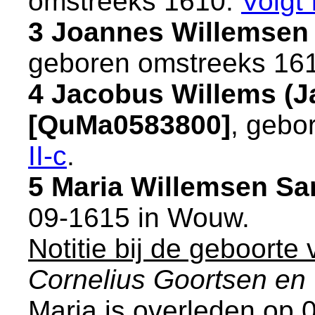
omstreeks 1610.
Volgt
3 Joannes Willemsen
geboren omstreeks 16
4 Jacobus Willems (J
[QuMa0583800]
, gebo
II-c
.
5 Maria Willemsen Sa
09-1615 in
Wouw
.
Notitie bij de geboorte
Cornelius Goortsen en 
Maria is overleden op 