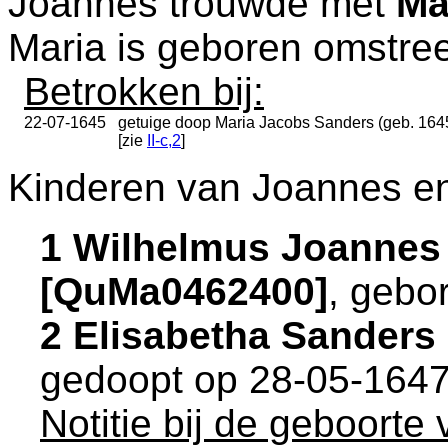
Joannes trouwde met
Ma
Maria is geboren omstre
Betrokken bij:
22-07-1645
getuige doop
Maria Jacobs Sanders (geb. 164
[zie
II-c,2
]
Kinderen van Joannes en
1 Wilhelmus Joannes
[QuMa0462400]
, gebo
2 Elisabetha Sander
gedoopt op 28-05-1647
Notitie bij de geboorte