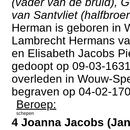
(vader van de bruid), 
van Santvliet (halfbroe
Herman is geboren in
W
Lambrecht Hermans va
en
Elisabeth Jacobs Pi
gedoopt op 09-03-1631
overleden in
Wouw-Spel
begraven op 04-02-17
Beroep:
schepen
4 Joanna Jacobs (Ja