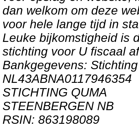
dan welkom om deze web
voor hele lange tijd in s
Leuke bijkomstigheid is 
stichting voor U fiscaal a
Bankgegevens: Stichti
NL43ABNA0117946354
STICHTING QUMA
STEENBERGEN NB
RSIN: 863198089