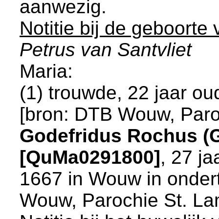
aanwezig.
Notitie bij de geboorte
Petrus van Santvliet
Maria:
(1) trouwde, 22 jaar o
[
bron: DTB Wouw, Paro
Godefridus Rochus (G
[QuMa0291800]
, 27 ja
1667 in
Wouw
in onder
Wouw, Parochie St. La