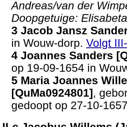
Andreas/van der Wimp
Doopgetuige: Elisabet
3 Jacob Jansz Sande
in
Wouw-dorp
.
Volgt
III
4 Joannes Sanders [
op 19-09-1654 in
Wou
5 Maria Joannes Wil
[QuMa0924801]
, gebo
gedoopt op 27-10-1657
II-c
Jacobus Willems (J