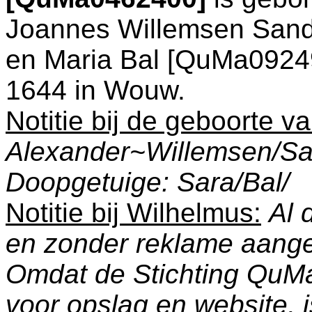
Joannes Willemsen Sand
en
Maria Bal [QuMa09249
1644 in
Wouw
.
Notitie bij de geboorte v
Alexander~Willemsen/Sa
Doopgetuige: Sara/Bal/
Notitie bij Wilhelmus:
Al 
en zonder reklame aang
Omdat de Stichting QuM
voor opslag en website, 