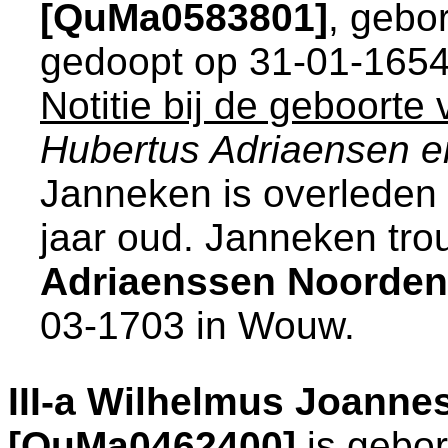
[QuMa0583801]
, gebo
gedoopt op 31-01-1654
Notitie bij de geboorte
Hubertus Adriaensen e
Janneken is overleden
jaar oud. Janneken tr
Adriaenssen Noorden
03-1703 in
Wouw
.
III-a
Wilhelmus Joannes
[QuMa0462400]
is gebo