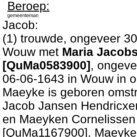
Beroep:
gemeenteman
Jacob:
(1) trouwde, ongeveer 30
Wouw
met
Maria Jacobs
[QuMa0583900]
, ongeve
06-06-1643 in
Wouw
in o
Maeyke is geboren omstr
Jacob Jansen Hendricxe
en
Maeyken Cornelissen
[QuMa1167900]. Maeyke i