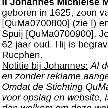
II
Johannes Michielse M
geboren in 1625, zoon 
[QuMa0700800] (zie
I
) e
Spuij [QuMa0700900]. Jo
62 jaar oud. Hij is begra
Rucphen
.
Notitie bij Johannes:
Al d
en zonder reklame aang
Omdat de Stichting QuM
voor opslag en website, 
dan welkom om deze web