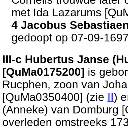
met
Ida Lazarums [Qu
4 Jacobus Sebastiae
gedoopt op 07-09-1697
III-c
Hubertus Janse (Hu
[QuMa0175200]
is gebor
Rucphen
, zoon van
Joha
[QuMa0350400] (zie
II
) 
(Anneke) van Domburg [
overleden omstreeks 173