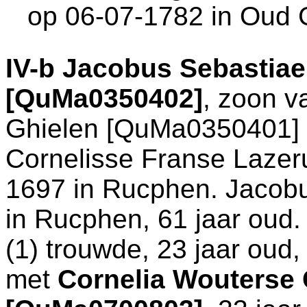
op 06-07-1782 in
Oud 
IV-b
Jacobus Sebastiae
[QuMa0350402]
, zoon 
Ghielen [QuMa0350401] 
Cornelisse Franse Lazeru
1697 in
Rucphen
. Jacob
in
Rucphen
, 61 jaar oud
(1) trouwde, 23 jaar oud
met
Cornelia Wouterse