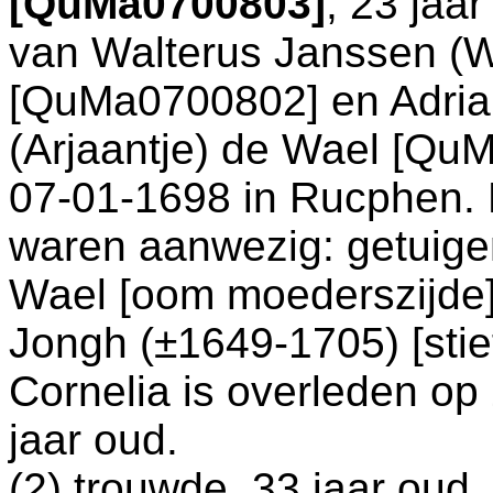
[QuMa0700803]
, 23 jaa
van
Walterus Janssen (
[QuMa0700802] en
Adria
(Arjaantje) de Wael [QuM
07-01-1698 in
Rucphen
.
waren aanwezig: getuig
Wael [oom moederszijde
Jongh (±1649-1705) [sti
Cornelia is overleden op
jaar oud.
(2) trouwde, 33 jaar oud