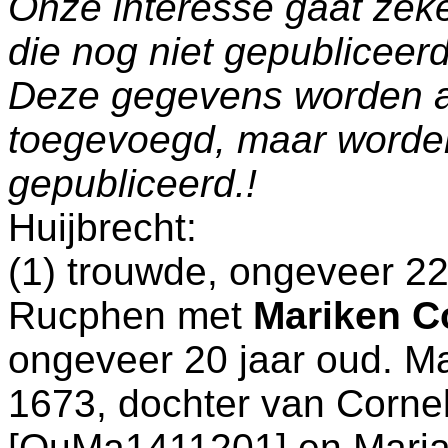
Onze interesse gaat zeke
die nog niet gepublicee
Deze gegevens worden a
toegevoegd, maar worde
gepubliceerd.!
Huijbrecht:
(1) trouwde, ongeveer 22
Rucphen
met
Mariken C
ongeveer 20 jaar oud. M
1673, dochter van
Cornel
[QuMa1411201] en
Maria