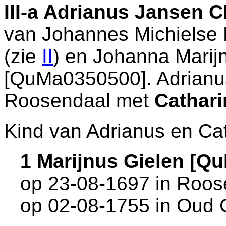
III-a
Adrianus Jansen C
van
Johannes Michielse
(zie
II
) en
Johanna Marij
[QuMa0350500]. Adrianu
Roosendaal
met
Cathari
Kind van Adrianus en Cat
1 Marijnus Gielen [Q
op 23-08-1697 in
Roos
op 02-08-1755 in
Oud 