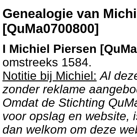
Genealogie van Michi
[QuMa0700800]
I
Michiel Piersen [QuM
omstreeks 1584.
Notitie bij Michiel:
Al dez
zonder reklame aangebo
Omdat de Stichting QuM
voor opslag en website, 
dan welkom om deze web