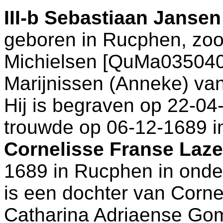
III-b
Sebastiaan Jansen
geboren in
Rucphen
, zo
Michielsen [QuMa035040
Marijnissen (Anneke) v
Hij is begraven op 22-04
trouwde op 06-12-1689 
Cornelisse Franse Laz
1689 in
Rucphen
in onde
is een dochter van
Corne
Catharina Adriaense Gom