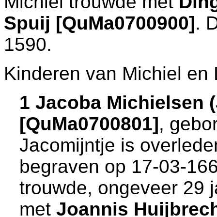
Michiel trouwde met
Din
Spuij [QuMa0700900]
. 
1590.
Kinderen van Michiel en
1 Jacoba Michielsen (
[QuMa0700801]
, gebo
Jacomijntje is overlede
begraven op 17-03-16
trouwde, ongeveer 29 j
met
Joannis Huijbrec