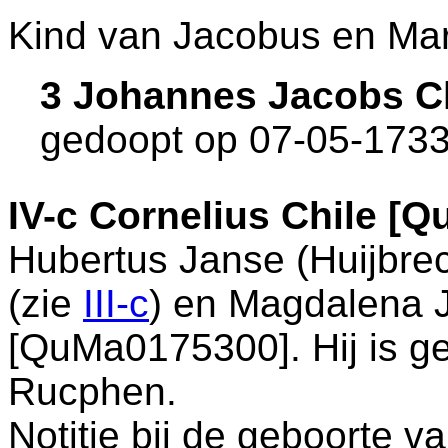
Kind van Jacobus en Mar
3 Johannes Jacobs C
gedoopt op 07-05-1733
IV-c
Cornelius Chile [
Hubertus Janse (Huijbre
(zie
III-c
) en
Magdalena 
[QuMa0175300]. Hij is g
Rucphen
.
Notitie bij de geboorte v