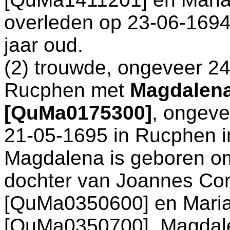
overleden op 23-06-1694
jaar oud.
(2) trouwde, ongeveer 24
Rucphen
met
Magdalena
[QuMa0175300]
, ongeve
21-05-1695 in
Rucphen
i
Magdalena is geboren o
dochter van
Joannes Cor
[QuMa0350600] en
Mari
[QuMa0350700]. Magdale