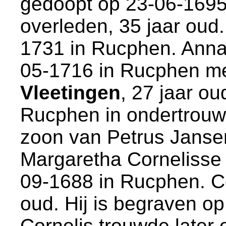
gedoopt op 23-06-1695
overleden, 35 jaar oud.
1731 in
Rucphen
. Anna
05-1716 in
Rucphen
m
Vleetingen
, 27 jaar ou
Rucphen
in ondertrouw 
zoon van
Petrus Janse
Margaretha Cornelisse 
09-1688 in
Rucphen
. C
oud. Hij is begraven o
Cornelis trouwde later