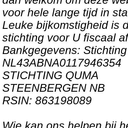
voor hele lange tijd in s
Leuke bijkomstigheid is 
stichting voor U fiscaal a
Bankgegevens: Stichti
NL43ABNA0117946354
STICHTING QUMA
STEENBERGEN NB
RSIN: 863198089
Wie kan ons helpen bij h