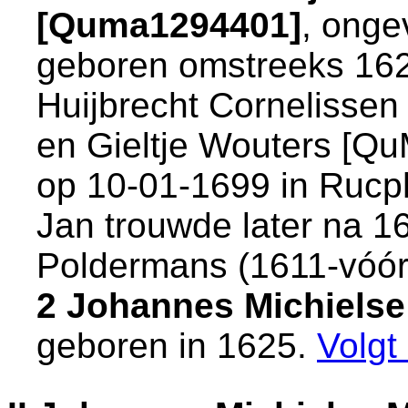
[Quma1294401]
, onge
geboren omstreeks 16
Huijbrecht Cornelisse
en
Gieltje Wouters [Qu
op 10-01-1699 in
Rucp
Jan trouwde later na 
Poldermans (1611-vóór
2 Johannes Michielse
geboren in 1625.
Volgt