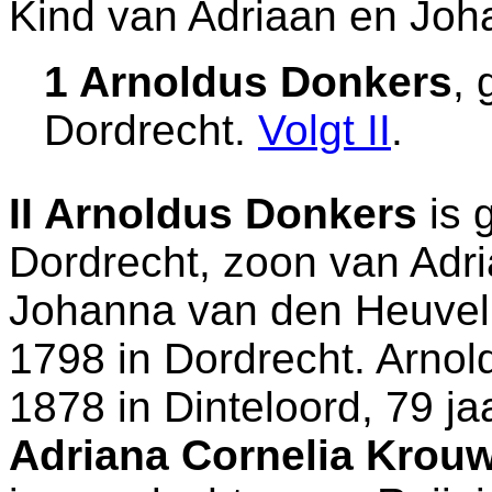
Kind van Adriaan en Joh
1 Arnoldus Donkers
,
Dordrecht
.
Volgt
II
.
II
Arnoldus Donkers
is 
Dordrecht
, zoon van
Adr
Johanna van den Heuvel. 
1798 in
Dordrecht
. Arnol
1878 in
Dinteloord
, 79 j
Adriana Cornelia Krou