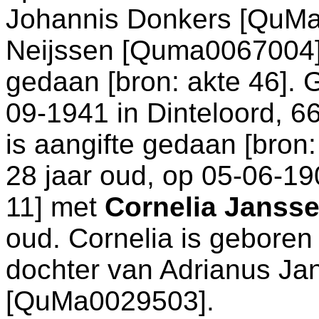
Johannis Donkers [QuMa
Neijssen [Quma0067004].
gedaan [
bron: akte 46
]. 
09-1941 in
Dinteloord
, 6
is aangifte gedaan [
bron:
28 jaar oud, op 05-06-19
11
] met
Cornelia Janss
oud. Cornelia is gebore
dochter van
Adrianus Ja
[QuMa0029503].