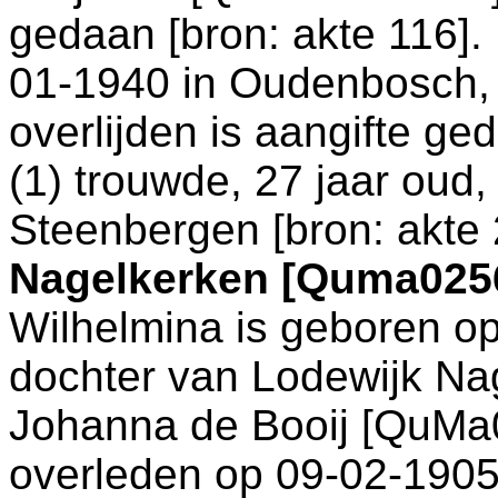
gedaan [
bron: akte 116
].
01-1940 in
Oudenbosch
,
overlijden is aangifte ge
(1) trouwde, 27 jaar oud
Steenbergen
[
bron: akte
Nagelkerken [Quma025
Wilhelmina is geboren o
dochter van
Lodewijk Na
Johanna de Booij [QuMa0
overleden op 09-02-1905