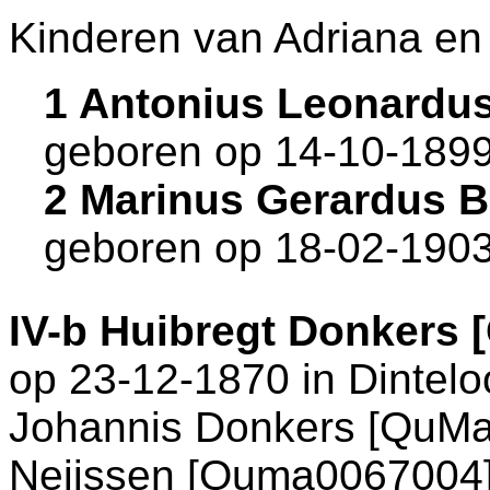
Kinderen van Adriana en
1 Antonius Leonardu
geboren op 14-10-1899
2 Marinus Gerardus 
geboren op 18-02-1903
IV-b
Huibregt Donkers 
op 23-12-1870 in
Dintelo
Johannis Donkers [QuMa
Neijssen [Quma0067004].