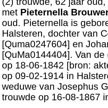
(2) trouwde, 62 jaar oud
met
Pieternella Brouw
oud. Pieternella is gebo
Halsteren
, dochter van
C
[Quma0247604] en
Joha
[QuMa0144404]. Van de g
op 18-06-1842 [
bron: akt
op 09-02-1914 in
Halste
weduwe van
Josephus Ge
trouwde op 16-08-1867 