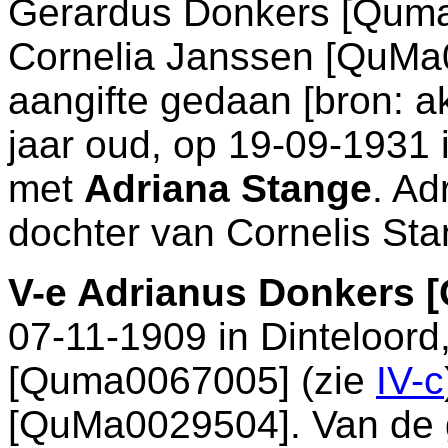
Gerardus Donkers [Qum
Cornelia Janssen [QuMa0
aangifte gedaan [
bron: a
jaar oud, op 19-09-1931 
met
Adriana Stange
. Ad
dochter van
Cornelis St
V-e
Adrianus Donkers 
07-11-1909 in
Dinteloord
[Quma0067005] (zie
IV-c
[QuMa0029504]. Van de g