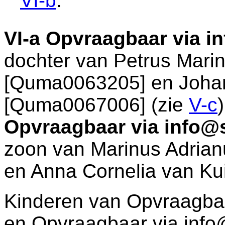
VI-b
.
VI-a
Opvraagbaar via i
dochter van
Petrus Mari
[Quma0063205] en
Joha
[Quma0067006] (zie
V-c
Opvraagbaar via info@
zoon van
Marinus Adria
en
Anna Cornelia van K
Kinderen van Opvraagbaa
en Opvraagbaar via info