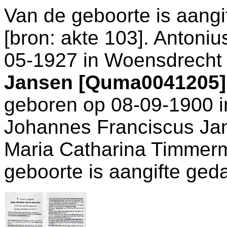
Van de geboorte is aang
[
bron: akte 103
]. Antoniu
05-1927 in
Woensdrecht
Jansen [Quma0041205]
geboren op 08-09-1900 
Johannes Franciscus J
Maria Catharina Timmer
geboorte is aangifte ged