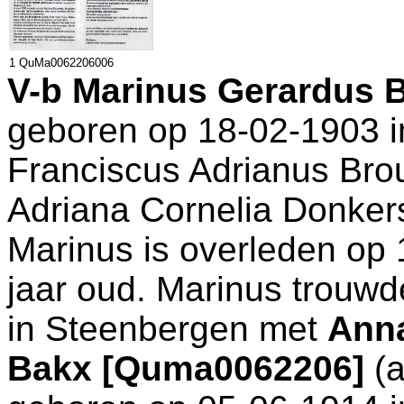
1 QuMa0062206006
V-b
Marinus Gerardus 
geboren op 18-02-1903 
Franciscus Adrianus Br
Adriana Cornelia Donke
Marinus is overleden op
jaar oud. Marinus trouwd
in
Steenbergen
met
Anna
Bakx [Quma0062206]
(a