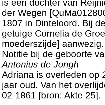
is een dochter van
Reijn
der Wegen [QuMa0128003]
1807 in
Dinteloord
. Bij 
getuige
Cornelia de Gro
moederszijde] aanwezig.
Notitie bij de geboorte v
Antonius de Jongh
Adriana is overleden op
jaar oud. Van het overlij
02-1861 [
bron: Akte 25
].