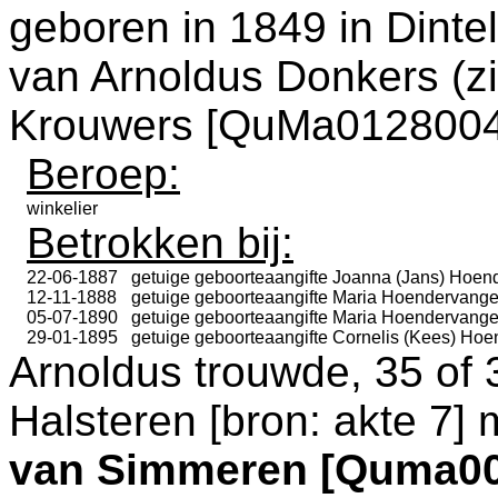
geboren in 1849 in
Dinte
van
Arnoldus Donkers (z
Krouwers [QuMa0128004
Beroep:
winkelier
Betrokken bij:
22-06-1887
getuige geboorteaangifte
Joanna (Jans) Hoen
12-11-1888
getuige geboorteaangifte
Maria Hoendervange
05-07-1890
getuige geboorteaangifte
Maria Hoendervange
29-01-1895
getuige geboorteaangifte
Cornelis (Kees) Hoe
Arnoldus trouwde, 35 of 
Halsteren
[
bron: akte 7
] 
van Simmeren [Quma00