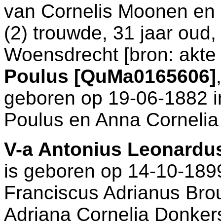
van
Cornelis Moonen en
(2) trouwde, 31 jaar oud
Woensdrecht
[
bron: akte
Poulus [QuMa0165606]
geboren op 19-06-1882 
Poulus en
Anna Cornelia
V-a
Antonius Leonardu
is geboren op 14-10-189
Franciscus Adrianus Br
Adriana Cornelia Donke