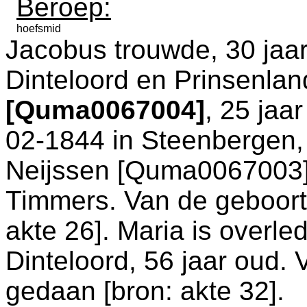
Beroep:
hoefsmid
Jacobus trouwde, 30 jaar
Dinteloord en Prinsenlan
[Quma0067004]
, 25 jaa
02-1844 in
Steenbergen
Neijssen [Quma0067003
Timmers. Van de geboorte
akte 26
]. Maria is overl
Dinteloord
, 56 jaar oud. 
gedaan [
bron: akte 32
].