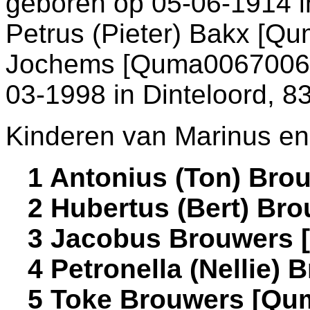
geboren op 05-06-1914 
Petrus (Pieter) Bakx [
Jochems [Quma0067006]. 
03-1998 in
Dinteloord
, 8
Kinderen van Marinus en 
1 Antonius (Ton) Br
2 Hubertus (Bert) Br
3 Jacobus Brouwers 
4 Petronella (Nellie
5 Toke Brouwers [Qu