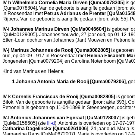
IV-h
Wilhelmina Cornelia Maria Dirven [Quma0078305]
is g
[Quma0078304]. Van de geboorte is aangifte gedaan [
bron: ak
in
Roosendaal
met
Petrus Adrianus de Prenter [QuMa0154
Rijpers. Van de geboorte is aangifte gedaan [
bron: akte 55
]. P
IV-i
Johannes Marinus Dirven [QuMa0046604]
is geboren o
[QuMa0129005]. Johannes trouwde, 27 jaar oud, op 01-12-19
Etten-Leur
, dochter van
Johannes (Jan) Mouwen en
Petronell
IV-j
Marinus Johannes de Rooij [Quma0082805]
is geboren
oud, op 04-09-1917 in
Roosendaal
met
Helena Elisabeth Ma
Jongenelen [Quma0079204] en
Carolina Notenboom [QuMa016
Kind van Marinus en Helena:
1 Johanna Antonia Maria de Rooij [Quma0079206]
, ge
IV-k
Cornelis Franciscus de Rooij [Quma0082805]
is gebor
Bilok. Van de geboorte is aangifte gedaan [
bron: akte 393
]. C
Petronella is geboren op 11-04-1899 in
Steenbergen
, dochter
IV-l
Antonius Johannes van Egeraat [QuMa0128007]
is geb
[QuMa0158605] (zie
III-d
). Antonius is overleden op 17-07-19
Catharina Dagelinckx [Quma0261006]
, 24 jaar oud. Maria 
Margaretha Raps [QuMa0672007]. Maria is overleden op 17-0