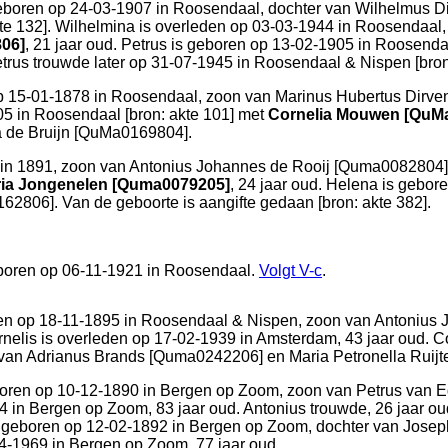
eboren op 24-03-1907 in
Roosendaal
, dochter van
Wilhelmus Di
te 132
]. Wilhelmina is overleden op 03-03-1944 in
Roosendaal
806]
, 21 jaar oud. Petrus is geboren op 13-02-1905 in
Roosenda
etrus trouwde later op 31-07-1945 in
Roosendaal & Nispen
[
bron
p 15-01-1878 in
Roosendaal
, zoon van
Marinus Hubertus Dirve
05 in
Roosendaal
[
bron: akte 101
] met
Cornelia Mouwen [QuM
a de Bruijn [QuMa0169804].
 in 1891, zoon van
Antonius Johannes de Rooij [Quma0082804]
ria Jongenelen [Quma0079205]
, 24 jaar oud. Helena is gebor
2806]. Van de geboorte is aangifte gedaan [
bron: akte 382
].
boren op 06-11-1921 in
Roosendaal
.
Volgt
V-c
.
en op 18-11-1895 in
Roosendaal & Nispen
, zoon van
Antonius 
ornelis is overleden op 17-02-1939 in
Amsterdam
, 43 jaar oud. 
 van
Adrianus Brands [Quma0242206] en
Maria Petronella Ruij
oren op 10-12-1890 in
Bergen op Zoom
, zoon van
Petrus van 
74 in
Bergen op Zoom
, 83 jaar oud. Antonius trouwde, 26 jaar o
is geboren op 12-02-1892 in
Bergen op Zoom
, dochter van
Josep
4-1969 in
Bergen op Zoom
, 77 jaar oud.