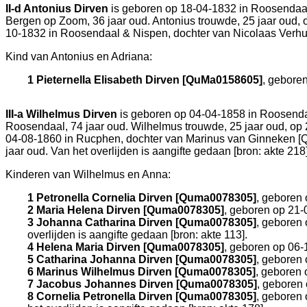
II-d
Antonius Dirven
is geboren op 18-04-1832 in
Roosendaa
Bergen op Zoom
, 36 jaar oud. Antonius trouwde, 25 jaar oud,
10-1832 in
Roosendaal & Nispen
, dochter van
Nicolaas Verh
Kind van Antonius en Adriana:
1 Pieternella Elisabeth Dirven [QuMa0158605]
, gebore
III-a
Wilhelmus Dirven
is geboren op 04-04-1858 in
Roosend
Roosendaal
, 74 jaar oud. Wilhelmus trouwde, 25 jaar oud, op
04-08-1860 in
Rucphen
, dochter van
Marinus van Ginneken 
jaar oud. Van het overlijden is aangifte gedaan [
bron: akte 218
Kinderen van Wilhelmus en Anna:
1 Petronella Cornelia Dirven [Quma0078305]
, geboren
2 Maria Helena Dirven [Quma0078305]
, geboren op 21-
3 Johanna Catharina Dirven [Quma0078305]
, geboren
overlijden is aangifte gedaan [
bron: akte 113
].
4 Helena Maria Dirven [Quma0078305]
, geboren op 06-
5 Catharina Johanna Dirven [Quma0078305]
, geboren
6 Marinus Wilhelmus Dirven [Quma0078305]
, geboren
7 Jacobus Johannes Dirven [Quma0078305]
, geboren
8 Cornelia Petronella Dirven [Quma0078305]
, geboren