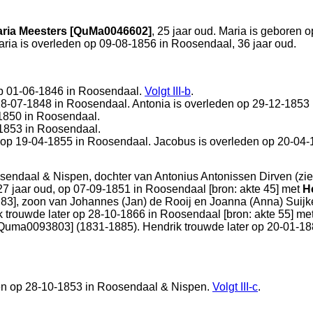
ria Meesters [QuMa0046602]
, 25 jaar oud. Maria is geboren 
ria is overleden op 09-08-1856 in
Roosendaal
, 36 jaar oud.
p 01-06-1846 in
Roosendaal
.
Volgt
III-b
.
28-07-1848 in
Roosendaal
. Antonia is overleden op 29-12-1853
1850 in
Roosendaal
.
-1853 in
Roosendaal
.
 op 19-04-1855 in
Roosendaal
. Jacobus is overleden op 20-04
sendaal & Nispen
, dochter van
Antonius Antonissen Dirven (zi
 27 jaar oud, op 07-09-1851 in
Roosendaal
[
bron: akte 45
] met
H
 83
], zoon van
Johannes (Jan) de Rooij en
Joanna (Anna) Suijk
ik trouwde later op 28-10-1866 in
Roosendaal
[
bron: akte 55
] me
Quma0093803] (1831-1885). Hendrik trouwde later op 20-01-18
en op 28-10-1853 in
Roosendaal & Nispen
.
Volgt
III-c
.