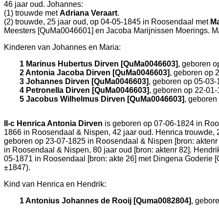
46 jaar oud. Johannes:
(1) trouwde met
Adriana Veraart
.
(2) trouwde, 25 jaar oud, op 04-05-1845 in
Roosendaal
met
Ma
Meesters [QuMa0046601] en
Jacoba Marijnissen Moerings. Ma
Kinderen van Johannes en Maria:
1 Marinus Hubertus Dirven [QuMa0046603]
, geboren o
2 Antonia Jacoba Dirven [QuMa0046603]
, geboren op 
3 Johannes Dirven [QuMa0046603]
, geboren op 05-03-
4 Petronella Dirven [QuMa0046603]
, geboren op 22-01
5 Jacobus Wilhelmus Dirven [QuMa0046603]
, geboren
II-c
Henrica Antonia Dirven
is geboren op 07-06-1824 in
Roo
1866 in
Roosendaal & Nispen
, 42 jaar oud. Henrica trouwde,
geboren op 23-07-1825 in
Roosendaal & Nispen
[
bron: aktenr
in
Roosendaal & Nispen
, 80 jaar oud [
bron: aktenr 82
]. Hendr
05-1871 in
Roosendaal
[
bron: akte 26
] met
Dingena Goderie [
±1847).
Kind van Henrica en Hendrik:
1 Antonius Johannes de Rooij [Quma0082804]
, gebor