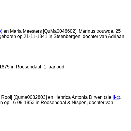
b
) en
Maria Meesters [QuMa0046602]. Marinus trouwde, 25
s geboren op 21-11-1841 in
Steenbergen
, dochter van
Adriaan
-1875 in
Roosendaal
, 1 jaar oud.
e Rooij [Quma0082803] en
Henrica Antonia Dirven (zie
II-c
).
ren op 16-09-1853 in
Roosendaal & Nispen
, dochter van