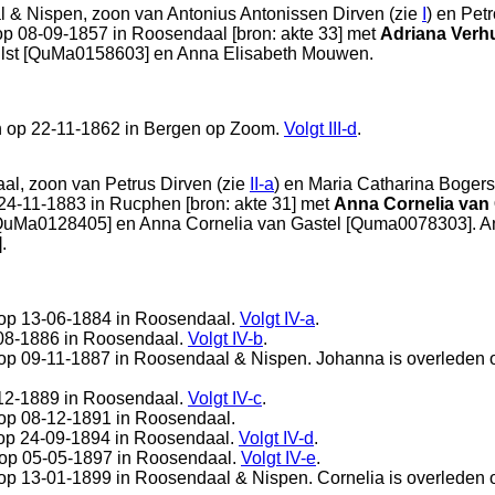
l & Nispen
, zoon van
Antonius Antonissen Dirven (zie
I
) en
Petr
 op 08-09-1857 in
Roosendaal
[
bron: akte 33
] met
Adriana Verh
ulst [QuMa0158603] en
Anna Elisabeth Mouwen.
n op 22-11-1862 in
Bergen op Zoom
.
Volgt
III-d
.
aal
, zoon van
Petrus Dirven (zie
II-a
) en
Maria Catharina Bogers
 24-11-1883 in
Rucphen
[
bron: akte 31
] met
Anna Cornelia van
[QuMa0128405] en
Anna Cornelia van Gastel [Quma0078303]. An
].
 op 13-06-1884 in
Roosendaal
.
Volgt
IV-a
.
08-1886 in
Roosendaal
.
Volgt
IV-b
.
 op 09-11-1887 in
Roosendaal & Nispen
. Johanna is overleden
12-1889 in
Roosendaal
.
Volgt
IV-c
.
 op 08-12-1891 in
Roosendaal
.
 op 24-09-1894 in
Roosendaal
.
Volgt
IV-d
.
 op 05-05-1897 in
Roosendaal
.
Volgt
IV-e
.
 op 13-01-1899 in
Roosendaal & Nispen
. Cornelia is overleden