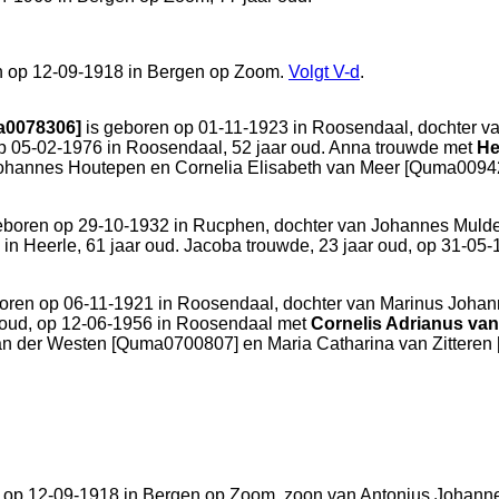
n op 12-09-1918 in
Bergen op Zoom
.
Volgt
V-d
.
a0078306]
is geboren op 01-11-1923 in
Roosendaal
, dochter v
op 05-02-1976 in
Roosendaal
, 52 jaar oud. Anna trouwde met
He
ohannes Houtepen en
Cornelia Elisabeth van Meer [Quma00942
eboren op 29-10-1932 in
Rucphen
, dochter van
Johannes Muld
 in
Heerle
, 61 jaar oud. Jacoba trouwde, 23 jaar oud, op 31-05
oren op 06-11-1921 in
Roosendaal
, dochter van
Marinus Johan
oud, op 12-06-1956 in
Roosendaal
met
Cornelis Adrianus va
an der Westen [Quma0700807] en
Maria Catharina van Zittere
 op 12-09-1918 in
Bergen op Zoom
, zoon van
Antonius Johann