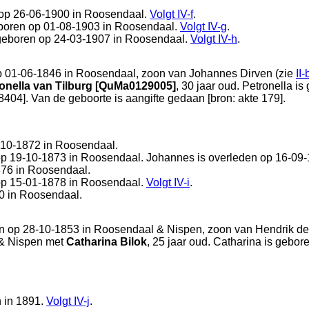
 op 26-06-1900 in
Roosendaal
.
Volgt
IV-f
.
eboren op 01-08-1903 in
Roosendaal
.
Volgt
IV-g
.
 geboren op 24-03-1907 in
Roosendaal
.
Volgt
IV-h
.
p 01-06-1846 in
Roosendaal
, zoon van
Johannes Dirven (zie
II-
onella van Tilburg [QuMa0129005]
, 30 jaar oud. Petronella i
04]. Van de geboorte is aangifte gedaan [
bron: akte 179
].
-10-1872 in
Roosendaal
.
op 19-10-1873 in
Roosendaal
. Johannes is overleden op 16-09
876 in
Roosendaal
.
op 15-01-1878 in
Roosendaal
.
Volgt
IV-i
.
0 in
Roosendaal
.
n op 28-10-1853 in
Roosendaal & Nispen
, zoon van
Hendrik d
& Nispen
met
Catharina Bilok
, 25 jaar oud. Catharina is gebo
n in 1891.
Volgt
IV-j
.