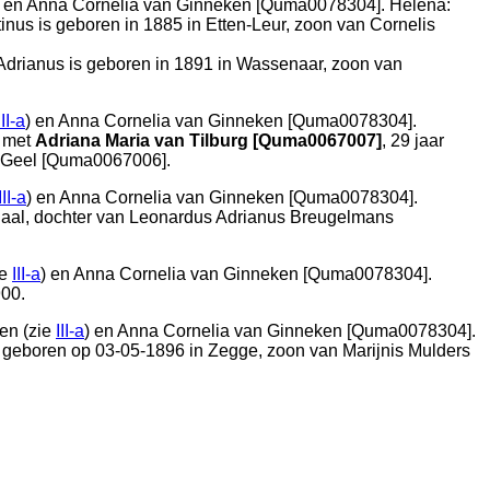
) en
Anna Cornelia van Ginneken [Quma0078304]. Helena:
rtinus is geboren in 1885 in
Etten-Leur
, zoon van
Cornelis
. Adrianus is geboren in 1891 in
Wassenaar
, zoon van
III-a
) en
Anna Cornelia van Ginneken [Quma0078304].
met
Adriana Maria van Tilburg [Quma0067007]
, 29 jaar
n Geel [Quma0067006].
III-a
) en
Anna Cornelia van Ginneken [Quma0078304].
aal
, dochter van
Leonardus Adrianus Breugelmans
ie
III-a
) en
Anna Cornelia van Ginneken [Quma0078304].
900.
en (zie
III-a
) en
Anna Cornelia van Ginneken [Quma0078304].
s geboren op 03-05-1896 in
Zegge
, zoon van
Marijnis Mulders