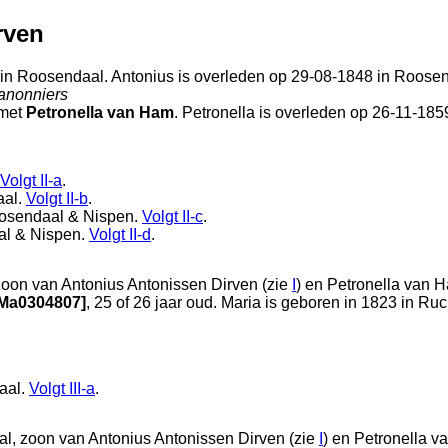
rven
 in
Roosendaal
. Antonius is overleden op 29-08-1848 in
Roosen
kanonniers
met
Petronella van Ham
. Petronella is overleden op 26-11-185
Volgt
II-a
.
aal
.
Volgt
II-b
.
osendaal & Nispen
.
Volgt
II-c
.
l & Nispen
.
Volgt
II-d
.
 zoon van
Antonius Antonissen Dirven (zie
I
) en
Petronella van H
uMa0304807]
, 25 of 26 jaar oud. Maria is geboren in 1823 in
Ruc
aal
.
Volgt
III-a
.
al
, zoon van
Antonius Antonissen Dirven (zie
I
) en
Petronella v