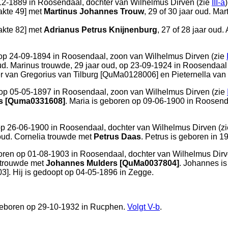
12-1889 in
Roosendaal
, dochter van
Wilhelmus Dirven (zie
III-a
akte 49
] met
Martinus Johannes Trouw
, 29 of 30 jaar oud. Ma
akte 82
] met
Adrianus Petrus Knijnenburg
, 27 of 28 jaar oud
op 24-09-1894 in
Roosendaal
, zoon van
Wilhelmus Dirven (zie
oud. Marinus trouwde, 29 jaar oud, op 23-09-1924 in
Roosendaal
er van
Gregorius van Tilburg [QuMa0128006] en
Pieternella va
op 05-05-1897 in
Roosendaal
, zoon van
Wilhelmus Dirven (zie
ns [Quma0331608]
. Maria is geboren op 09-06-1900 in
Roosend
op 26-06-1900 in
Roosendaal
, dochter van
Wilhelmus Dirven (z
 oud. Cornelia trouwde met
Petrus Daas
. Petrus is geboren in 1
oren op 01-08-1903 in
Roosendaal
, dochter van
Wilhelmus Dirv
 trouwde met
Johannes Mulders [QuMa0037804]
. Johannes i
. Hij is gedoopt op 04-05-1896 in
Zegge
.
geboren op 29-10-1932 in
Rucphen
.
Volgt
V-b
.