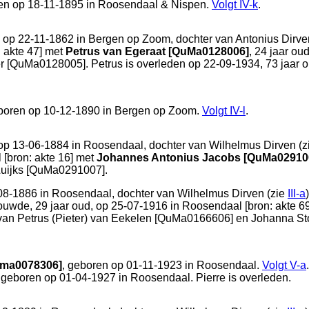
en op 18-11-1895 in
Roosendaal & Nispen
.
Volgt
IV-k
.
 op 22-11-1862 in
Bergen op Zoom
, dochter van
Antonius Dirve
: akte 47
] met
Petrus van Egeraat [QuMa0128006]
, 24 jaar ou
 [QuMa0128005]. Petrus is overleden op 22-09-1934, 73 jaar o
eboren op 10-12-1890 in
Bergen op Zoom
.
Volgt
IV-l
.
op 13-06-1884 in
Roosendaal
, dochter van
Wilhelmus Dirven (z
l
[
bron: akte 16
] met
Johannes Antonius Jacobs [QuMa02910
Luijks [QuMa0291007].
08-1886 in
Roosendaal
, dochter van
Wilhelmus Dirven (zie
III-a
trouwde, 29 jaar oud, op 25-07-1916 in
Roosendaal
[
bron: akte 6
 van
Petrus (Pieter) van Eekelen [QuMa0166606] en
Johanna Sto
uma0078306]
, geboren op 01-11-1923 in
Roosendaal
.
Volgt
V-a
.
, geboren op 01-04-1927 in
Roosendaal
. Pierre is overleden.