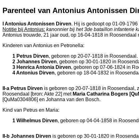
Parenteel van Antonius Antonissen Di
I
Antonius Antonissen Dirven
. Hij is gedoopt op 01-09-1796
Notitie bij Antonius:
kanonnier bij het 3de bataillon infanterie 
Antonius trouwde, 21 jaar oud, op 16-04-1818 in
Roosendaal
Kinderen van Antonius en Petronella:
1 Petrus Dirven
, geboren op 20-07-1818 in
Roosendaal
.
2 Johannes Dirven
, geboren op 30-01-1820 in
Roosend
3 Henrica Antonia Dirven
, geboren op 07-06-1824 in
Ro
4 Antonius Dirven
, geboren op 18-04-1832 in
Roosendaa
II-a
Petrus Dirven
is geboren op 20-07-1818 in
Roosendaal
,
Roosendaal
[
bron: Akte 22
] met
Maria Catharina Bogers [Q
[QuMa0304806] en
Johanna van den Bosch.
Kind van Petrus en Maria:
1 Wilhelmus Dirven
, geboren op 04-04-1858 in
Roosend
II-b
Johannes Dirven
is geboren op 30-01-1820 in
Roosenda