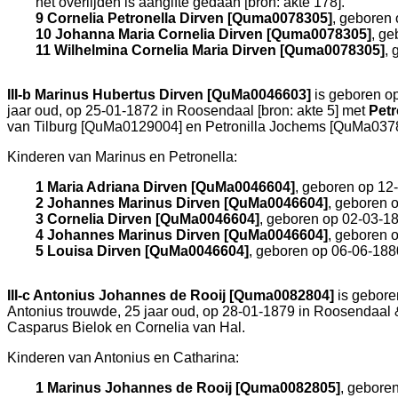
het overlijden is aangifte gedaan [
bron: akte 178
].
9 Cornelia Petronella Dirven [Quma0078305]
, geboren
10 Johanna Maria Cornelia Dirven [Quma0078305]
, g
11 Wilhelmina Cornelia Maria Dirven [Quma0078305]
,
III-b
Marinus Hubertus Dirven [QuMa0046603]
is geboren o
jaar oud, op 25-01-1872 in
Roosendaal
[
bron: akte 5
] met
Petr
van Tilburg [QuMa0129004] en
Petronilla Jochems [QuMa03784
Kinderen van Marinus en Petronella:
1 Maria Adriana Dirven [QuMa0046604]
, geboren op 12
2 Johannes Marinus Dirven [QuMa0046604]
, geboren 
3 Cornelia Dirven [QuMa0046604]
, geboren op 02-03-1
4 Johannes Marinus Dirven [QuMa0046604]
, geboren 
5 Louisa Dirven [QuMa0046604]
, geboren op 06-06-188
III-c
Antonius Johannes de Rooij [Quma0082804]
is gebore
Antonius trouwde, 25 jaar oud, op 28-01-1879 in
Roosendaal 
Casparus Bielok en
Cornelia van Hal.
Kinderen van Antonius en Catharina:
1 Marinus Johannes de Rooij [Quma0082805]
, gebore