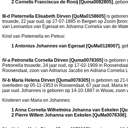
2 Cornelis Franciscus de Rooij [Quma0082805]
, gebor
III-d
Pieternella Elisabeth Dirven [QuMa0158605]
is geboren
trouwde, 22 jaar oud, op 27-07-1885 in
Bergen op Zoom
[
bron
van
Leonardus van Egeraat en
Johanna Cornelia van de Water
Kind van Pieternella en Petrus:
1 Antonius Johannes van Egeraat [QuMa0128007]
, g
IV-a
Petronella Cornelia Dirven [Quma0078305]
is geboren 
Petronella trouwde, 24 jaar oud, op 17-02-1909 in
Roosendaa
Roosendaal
, zoon van
Adrianus Jacobs en
Adriana Cornelia 
IV-b
Maria Helena Dirven [Quma0078305]
is geboren op 21-
overleden op 05-11-1953 in
Roosendaal
, 67 jaar oud. Maria 
jaar oud. Johannes is geboren op 14-10-1887 in
Wouw
, zoon
Kinderen van Maria en Johannes:
1 Anna Cornelia Wilhelmina Johanna van Eekelen [Q
2 Pierre Willem Johanna van Eekelen [QuMa0078306]