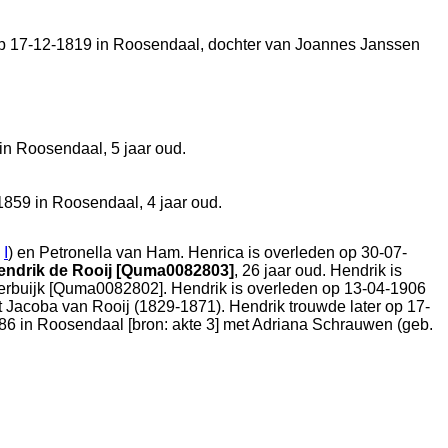
op 17-12-1819 in
Roosendaal
, dochter van
Joannes Janssen
 in
Roosendaal
, 5 jaar oud.
-1859 in
Roosendaal
, 4 jaar oud.
e
I
) en
Petronella van Ham. Henrica is overleden op 30-07-
endrik de Rooij [Quma0082803]
, 26 jaar oud. Hendrik is
erbuijk [Quma0082802]. Hendrik is overleden op 13-04-1906
t
Jacoba van Rooij (1829-1871). Hendrik trouwde later op 17-
86 in
Roosendaal
[
bron: akte 3
] met
Adriana Schrauwen (geb.