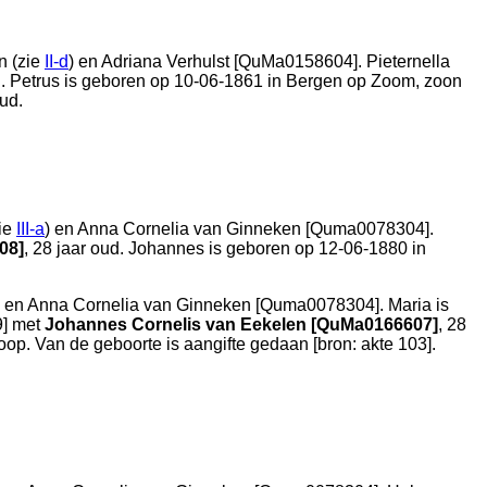
n (zie
II-d
) en
Adriana Verhulst [QuMa0158604]. Pieternella
d. Petrus is geboren op 10-06-1861 in
Bergen op Zoom
, zoon
ud.
ie
III-a
) en
Anna Cornelia van Ginneken [Quma0078304].
08]
, 28 jaar oud. Johannes is geboren op 12-06-1880 in
) en
Anna Cornelia van Ginneken [Quma0078304]. Maria is
9
] met
Johannes Cornelis van Eekelen [QuMa0166607]
, 28
op. Van de geboorte is aangifte gedaan [
bron: akte 103
].