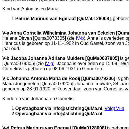
Kind van Antonius en Maria:
1 Petrus Marinus van Egeraat [QuMa0128008]
, gebore
V-a
Anna Cornelia Wilhelmina Johanna van Eekelen [Qum
Helena Dirven [Quma0078305] (zie
IV-b
). Anna is overleden 
Henricus is geboren op 11-11-1902 in
Oud Gastel
, zoon van
J
jaar oud.
V-b
Jacoba Johanna Adriana Mulders [QuMa0037805]
is g
[Quma0078305] (zie
IV-g
). Jacoba is overleden op 15-09-1994
Cornelius is geboren op 08-06-1931 in
Ginneken
.
V-c
Johanna Antonia Maria de Rooij [Quma0079206]
is geb
Maria Jongenelen [Quma0079205]. Johanna trouwde, 34 jaar 
geboren op 28-01-1920 in
Roosendaal
, zoon van
Cornelius v
Kinderen van Johanna en Cornelis:
1 Opvraagbaar via info@stichtingQuMa.nl
.
Volgt
VI-a
.
2 Opvraagbaar via info@stichtingQuMa.nl
.
V-d
Petrus Marinus van Egeraat [QuMa0128008]
is geboren