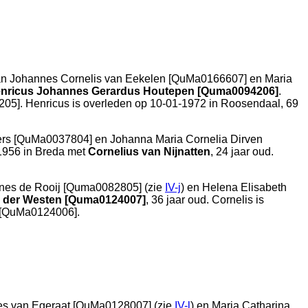
an
Johannes Cornelis van Eekelen [QuMa0166607] en
Maria
nricus Johannes Gerardus Houtepen [Quma0094206]
.
05]. Henricus is overleden op 10-01-1972 in
Roosendaal
, 69
ers [QuMa0037804] en
Johanna Maria Cornelia Dirven
-1956 in
Breda
met
Cornelius van Nijnatten
, 24 jaar oud.
nes de Rooij [Quma0082805] (zie
IV-j
) en
Helena Elisabeth
n der Westen [Quma0124007]
, 36 jaar oud. Cornelis is
n [QuMa0124006].
es van Egeraat [QuMa0128007] (zie
IV-l
) en
Maria Catharina