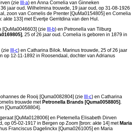
rven (zie
III-a
) en
Anna Cornelia van Ginneken
, 36 jaar oud. Wilhelmina trouwde, 19 jaar oud, op 31-08-1926
al
, zoon van
Cornelis de Prenter [QuMa0154805] en
Cornelia
: akte 133
] met
Evertje Gerritdina van den Hul.
n [QuMa0046603] (zie
III-b
) en
Petronella van Tilburg
a0169805]
, 25 of 26 jaar oud. Cornelia is geboren in 1879 in
 (zie
III-c
) en
Catharina Bilok. Marinus trouwde, 25 of 26 jaar
en op 12-11-1892 in
Roosendaal
, dochter van
Adrianus
Johannes de Rooij [Quma0082804] (zie
III-c
) en
Catharina
Cornelis trouwde met
Petronella Brands [Quma0058805]
.
ten [Quma0058804].
Egeraat [QuMa0128006] en
Pieternella Elisabeth Dirven
ud, op 05-02-1917 in
Bergen op Zoom
[
bron: akte 14
] met
Maria
hus Franciscus Dagelinckx [Quma0261005] en
Maria