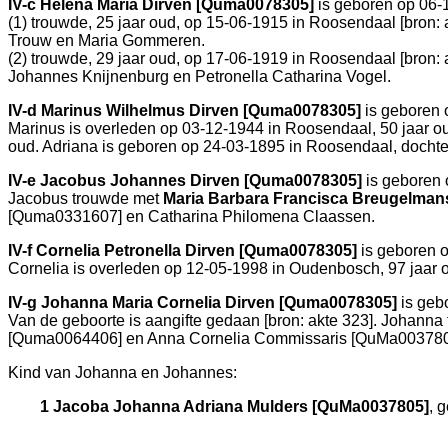
IV-c
Helena Maria Dirven [Quma0078305]
is geboren op 06-
(1) trouwde, 25 jaar oud, op 15-06-1915 in
Roosendaal
[
bron: 
Trouw en
Maria Gommeren.
(2) trouwde, 29 jaar oud, op 17-06-1919 in
Roosendaal
[
bron: 
Johannes Knijnenburg en
Petronella Catharina Vogel.
IV-d
Marinus Wilhelmus Dirven [Quma0078305]
is geboren 
Marinus is overleden op 03-12-1944 in
Roosendaal
, 50 jaar 
oud. Adriana is geboren op 24-03-1895 in
Roosendaal
, docht
IV-e
Jacobus Johannes Dirven [Quma0078305]
is geboren 
Jacobus trouwde met
Maria Barbara Francisca Breugelma
[Quma0331607] en
Catharina Philomena Claassen.
IV-f
Cornelia Petronella Dirven [Quma0078305]
is geboren 
Cornelia is overleden op 12-05-1998 in
Oudenbosch
, 97 jaar
IV-g
Johanna Maria Cornelia Dirven [Quma0078305]
is geb
Van de geboorte is aangifte gedaan [
bron: akte 323
]. Johanna
[Quma0064406] en
Anna Cornelia Commissaris [QuMa0037803]
Kind van Johanna en Johannes:
1 Jacoba Johanna Adriana Mulders [QuMa0037805]
, 