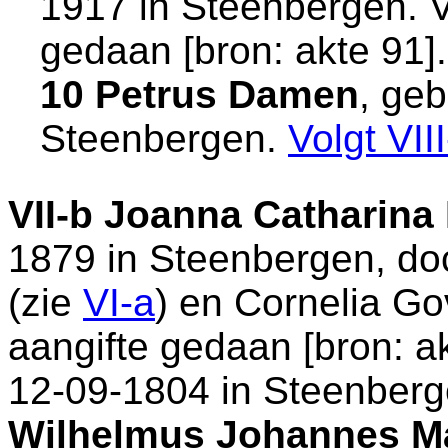
1917 in
Steenbergen
. 
gedaan [
bron: akte 91
].
10 Petrus Damen
, ge
Steenbergen
.
Volgt
VII
VII-b
Joanna Catharina
1879 in
Steenbergen
, d
(zie
VI-a
) en
Cornelia Go
aangifte gedaan [
bron: a
12-09-1804 in
Steenberg
Wilhelmus Johannes Ma