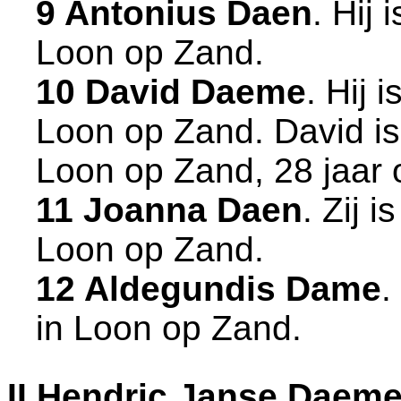
9 Antonius Daen
. Hij
Loon op Zand
.
10 David Daeme
. Hij 
Loon op Zand
. David i
Loon op Zand
, 28 jaar
11 Joanna Daen
. Zij 
Loon op Zand
.
12 Aldegundis Dame
.
in
Loon op Zand
.
II
Hendric Janse Daem