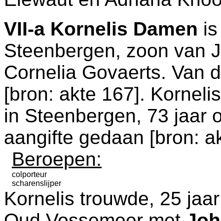
VII-a
Kornelis Damen
is
Steenbergen
, zoon van
Cornelia Govaerts. Van d
[
bron: akte 167
]. Kornel
in
Steenbergen
, 73 jaar 
aangifte gedaan [
bron: a
Beroepen:
colporteur
scharenslijper
Kornelis trouwde, 25 jaa
Oud Vossemeer
met
Joh