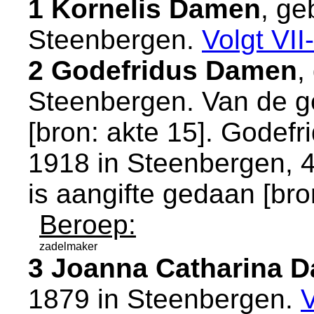
1 Kornelis Damen
, ge
Steenbergen
.
Volgt
VII
2 Godefridus Damen
,
Steenbergen
. Van de g
[
bron: akte 15
]. Godefr
1918 in
Steenbergen
, 
is aangifte gedaan [
bro
Beroep:
zadelmaker
3 Joanna Catharina 
1879 in
Steenbergen
.