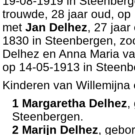
19-08-1919 in
Steenberg
trouwde, 28 jaar oud, op
met
Jan Delhez
, 27 jaar
1830 in
Steenbergen
, z
Delhez en
Anna Maria va
op 14-05-1913 in
Steenb
Kinderen van Willemijna 
1 Margaretha Delhez
,
Steenbergen
.
2 Marijn Delhez
, gebo