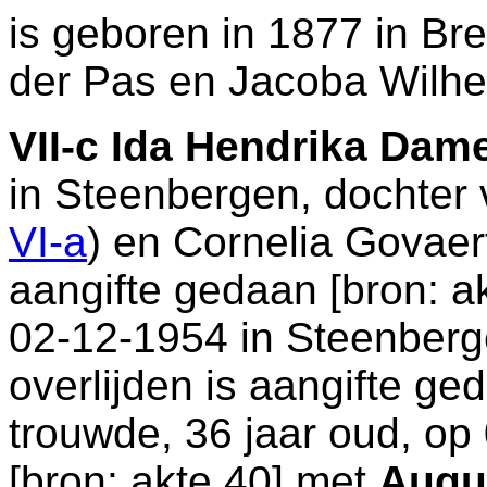
is geboren in 1877 in
Br
der Pas en
Jacoba Wilhe
VII-c
Ida Hendrika Dam
in
Steenbergen
, dochter
VI-a
) en
Cornelia Govaer
aangifte gedaan [
bron: a
02-12-1954 in
Steenberg
overlijden is aangifte ge
trouwde, 36 jaar oud, op
[
bron: akte 40
] met
Augu