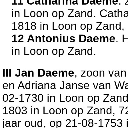
11 Catharina Daeme
.
in
Loon op Zand
. Cath
1818 in
Loon op Zand
,
12 Antonius Daeme
. 
in
Loon op Zand
.
III
Jan Daeme
, zoon va
en
Adriana Janse van Wan
02-1730 in
Loon op Zan
1803 in
Loon op Zand
, 7
jaar oud, op 21-08-1753 