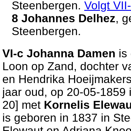
Steenbergen
.
Volgt
VII-
8 Johannes Delhez
, 
Steenbergen
.
VI-c
Johanna Damen
is
Loon op Zand
, dochter 
en
Hendrika Hoeijmakers
jaar oud, op 20-05-1859 
20
] met
Kornelis Elewau
is geboren in 1837 in
St
Elewaut en
Adriana Knoo