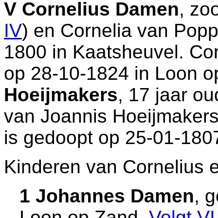
V
Cornelius Damen
, zo
IV
) en
Cornelia van Poppe
1800 in
Kaatsheuvel
. Co
op 28-10-1824 in
Loon o
Hoeijmakers
, 17 jaar o
van
Joannis Hoeijmaker
is gedoopt op 25-01-180
Kinderen van Cornelius 
1 Johannes Damen
, 
Loon op Zand
.
Volgt
VI