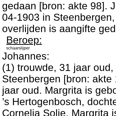
gedaan [
bron: akte 98
]. 
04-1903 in
Steenbergen
overlijden is aangifte ge
Beroep:
schaarslijper
Johannes:
(1) trouwde, 31 jaar oud
Steenbergen
[
bron: akte 
jaar oud. Margrita is ge
’s Hertogenbosch
, docht
Cornelia Solie. Margrita 