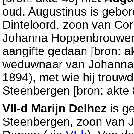
oud. Augustinus is gebor
Dinteloord
, zoon van
Cor
Johanna Hoppenbrouwers
aangifte gedaan [
bron: a
weduwnaar van
Johanna 
1894), met wie hij trouw
Steenbergen
[
bron: akte 
VII-d
Marijn Delhez
is g
Steenbergen
, zoon van