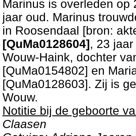
Marinus is overleden op
jaar oud. Marinus trouwd
in
Roosendaal
[
bron: akt
[QuMa0128604]
, 23 jaa
Wouw-Haink
, dochter v
[QuMa0154802] en
Mari
[QuMa0128603]. Zij is g
Wouw
.
Notitie bij de geboorte v
Claasen