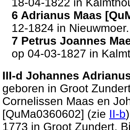
18-04-1822 in
Kalmthou
6 Adrianus Maas [Qu
12-1824 in
Nieuwmoer
.
7 Petrus Joannes Ma
op 04-03-1827 in
Kalmt
III-d
Johannes Adrianus
geboren in
Groot Zunder
Cornelissen Maas en
Jo
[QuMa0360602] (zie
II-b
1773 in
Groot Zundert
. 