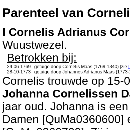
Parenteel van Cornel
I
Cornelis Adrianus Cor
Wuustwezel
.
Betrokken bij:
24-06-1769
getuige doop
Cornelis Maas (1769-1840) [zie
I
28-10-1773
getuige doop
Johannes Adrianus Maas (1773-
Cornelis trouwde op 15-
Johanna Cornelissen 
jaar oud. Johanna is ee
Damen [QuMa0360600]