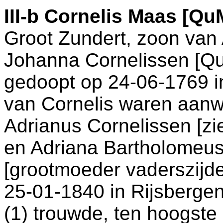
III-b
Cornelis Maas [Qu
Groot Zundert
, zoon van
Johanna Cornelissen [Q
gedoopt op 24-06-1769 
van Cornelis waren aanw
Adrianus Cornelissen [z
en
Adriana Bartholomeus
[grootmoeder vaderszijde
25-01-1840 in
Rijsberge
(1) trouwde, ten hoogste