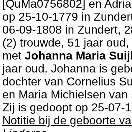
[QuMa0756802] en
Adria
op 25-10-1779 in
Zunder
06-09-1808 in
Zundert
, 
(2) trouwde, 51 jaar oud
met
Johanna Maria Suij
jaar oud. Johanna is geb
dochter van
Cornelius S
en
Maria Michielsen va
Zij is gedoopt op 25-07-
Notitie bij de geboorte 