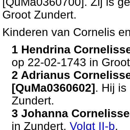
[QuMa0360700]. Zij is g
Groot Zundert
.
Kinderen van Cornelis e
1 Hendrina Cornelis
op 22-02-1743 in
Groot
2 Adrianus Corneliss
[QuMa0360602]
. Hij 
Zundert
.
3 Johanna Corneliss
in
Zundert
.
Volgt
II-b
.