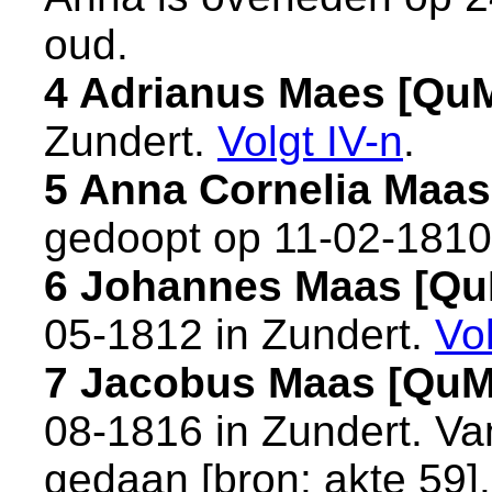
oud.
4 Adrianus Maes [Qu
Zundert
.
Volgt
IV-n
.
5 Anna Cornelia Maa
gedoopt op 11-02-1810
6 Johannes Maas [Q
05-1812 in
Zundert
.
Vo
7 Jacobus Maas [QuM
08-1816 in
Zundert
. Va
gedaan [
bron: akte 59
]