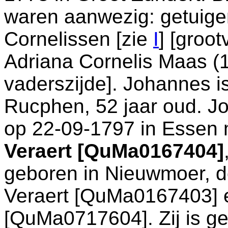
waren aanwezig: getuig
Cornelissen [zie
I
] [groo
Adriana Cornelis Maas (
vaderszijde]. Johannes i
Rucphen
, 52 jaar oud. 
op 22-09-1797 in
Essen
Veraert [QuMa0167404]
geboren in
Nieuwmoer
, 
Veraert [QuMa0167403]
[QuMa0717604]. Zij is g