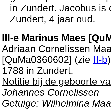
in
Zundert
. Jacobus is
Zundert
, 4 jaar oud.
III-e
Marinus Maes [Qu
Adriaan Cornelissen Ma
[QuMa0360602] (zie
II-b
1788 in
Zundert
.
Notitie bij de geboorte v
Johannes Cornelissen
Getuige: Wilhelmina Ma