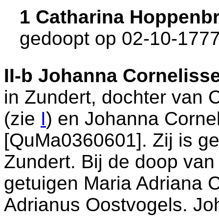
1 Catharina Hoppenb
gedoopt op 02-10-1777
II-b
Johanna Corneliss
in
Zundert
, dochter van
C
(zie
I
) en
Johanna Corne
[QuMa0360601]. Zij is g
Zundert
. Bij de doop va
getuigen
Maria Adriana 
Adrianus Oostvogels. Jo