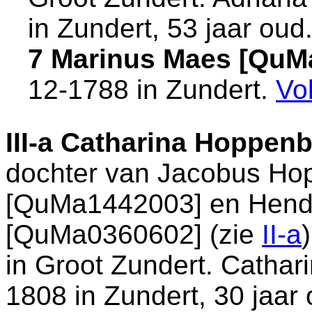
in
Zundert
, 53 jaar oud
7 Marinus Maes [QuM
12-1788 in
Zundert
.
Vo
III-a
Catharina Hoppenb
dochter van
Jacobus Ho
[QuMa1442003] en
Hend
[QuMa0360602] (zie
II-a
in
Groot Zundert
. Cathar
1808 in
Zundert
, 30 jaar