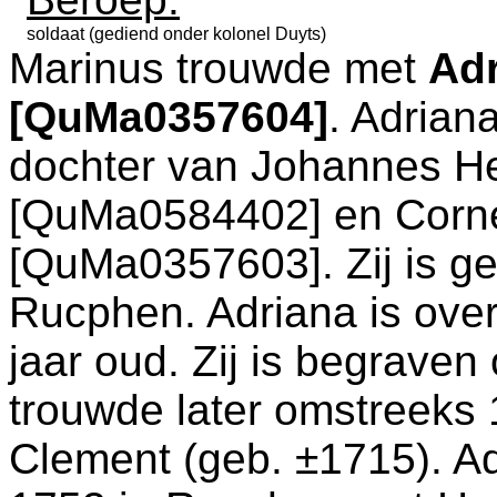
soldaat (gediend onder kolonel Duyts)
Marinus trouwde met
Ad
[QuMa0357604]
. Adrian
dochter van
Johannes He
[QuMa0584402] en
Corn
[QuMa0357603]. Zij is g
Rucphen
. Adriana is ove
jaar oud. Zij is begrave
trouwde later omstreeks
Clement (geb. ±1715). Ad