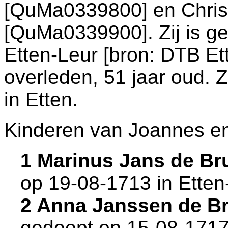
[QuMa0339800] en
Chris
[QuMa0339900]. Zij is g
Etten-Leur
[
bron: DTB Et
overleden, 51 jaar oud. 
in
Etten
.
Kinderen van Joannes e
1 Marinus Jans de Br
op 19-08-1713 in
Etten
2 Anna Janssen de B
gedoopt op 15-08-1717