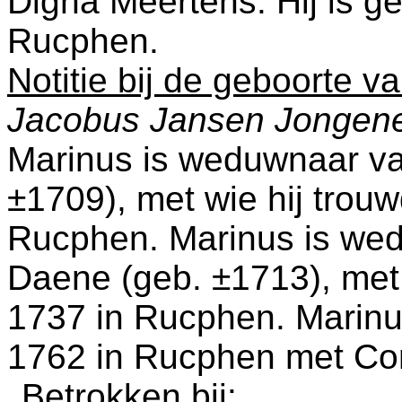
Digna Meertens. Hij is g
Rucphen
.
Notitie bij de geboorte v
Jacobus Jansen Jongen
Marinus is weduwnaar v
±1709), met wie hij trou
Rucphen
. Marinus is w
Daene (geb. ±1713), met 
1737 in
Rucphen
. Marinu
1762 in
Rucphen
met
Co
Betrokken bij: