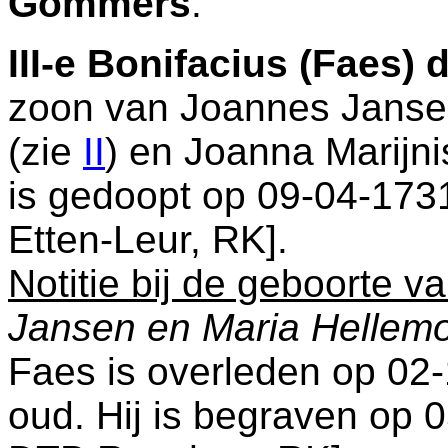
Gommers
.
III-e
Bonifacius (Faes) 
zoon van
Joannes Janse
(zie
II
) en
Joanna Marijni
is gedoopt op 09-04-173
Etten-Leur, RK
].
Notitie bij de geboorte v
Jansen en Maria Hellem
Faes is overleden op 02
oud. Hij is begraven op 