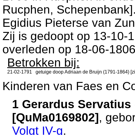
Rucphen, Schepenbank
]
Egidius Pieterse van Zu
Zij is gedoopt op 13-10-
overleden op 18-06-1806
Betrokken bij:
21-02-1791
getuige doop
Adriaan de Bruijn (1791-1864) [z
Kinderen van Faes en Co
1 Gerardus Servatius 
[QuMa0169802]
, gebo
Volgt
IV-g
.