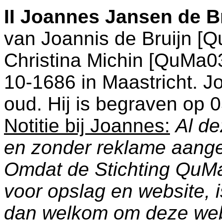
II
Joannes Jansen de B
van
Joannis de Bruijn [
Christina Michin [QuMa03
10-1686 in
Maastricht
. J
oud. Hij is begraven op 
Notitie bij Joannes:
Al de
en zonder reklame aang
Omdat de Stichting QuM
voor opslag en website, 
dan welkom om deze web