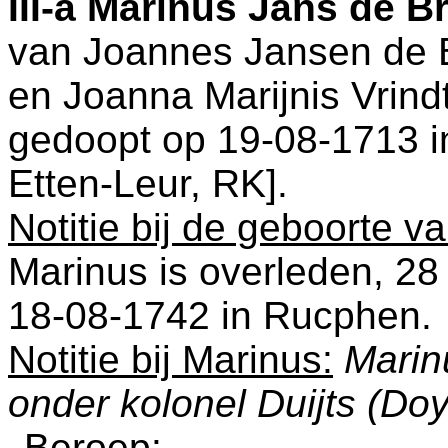
III-a
Marinus Jans de Br
van
Joannes Jansen de 
en
Joanna Marijnis Vrind
gedoopt op 19-08-1713 
Etten-Leur, RK
].
Notitie bij de geboorte v
Marinus is overleden, 28 
18-08-1742 in
Rucphen
.
Notitie bij Marinus:
Marin
onder kolonel Duijts (Doy
Beroep: