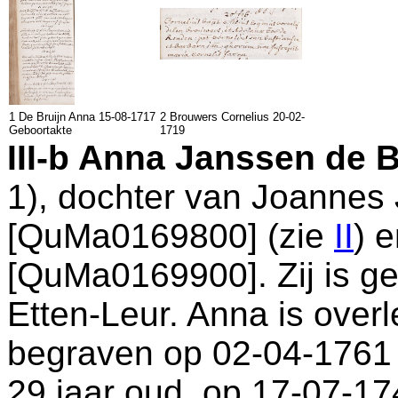
1 De Bruijn Anna 15-08-1717
2 Brouwers Cornelius 20-02-
Geboortakte
1719
III-b
Anna Janssen de B
1), dochter van
Joannes 
[QuMa0169800] (zie
II
) 
[QuMa0169900]. Zij is g
Etten-Leur
. Anna is overl
begraven op 02-04-1761
29 jaar oud, op 17-07-17