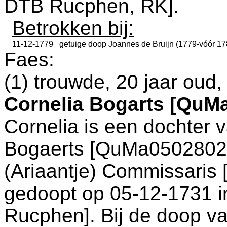
DTB Rucphen, RK
].
Betrokken bij:
11-12-1779
getuige doop
Joannes de Bruijn (1779-vóór 17
Faes:
(1) trouwde, 20 jaar oud
Cornelia Bogarts [QuM
Cornelia is een dochter 
Bogaerts [QuMa0502802
(Ariaantje) Commissaris 
gedoopt op 05-12-1731 
Rucphen
]. Bij de doop 