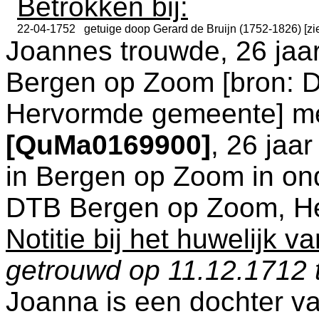
Betrokken bij:
22-04-1752
getuige doop
Gerard de Bruijn (1752-1826) [z
Joannes trouwde, 26 jaar
Bergen op Zoom
[
bron: 
Hervormde gemeente
] m
[QuMa0169900]
, 26 jaa
in
Bergen op Zoom
in on
DTB Bergen op Zoom, H
Notitie bij het huwelijk 
getrouwd op 11.12.1712 
Joanna is een dochter v