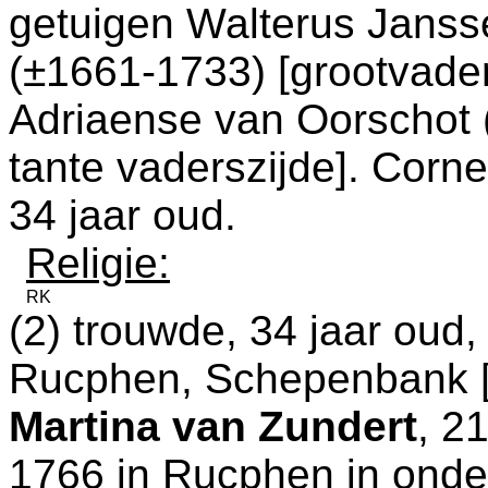
getuigen
Walterus Janss
(±1661-1733) [grootvade
Adriaense van Oorschot 
tante vaderszijde]. Corne
34 jaar oud.
Religie:
RK
(2) trouwde, 34 jaar oud
Rucphen, Schepenbank
Martina van Zundert
, 2
1766 in
Rucphen
in onde