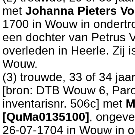
met
Johanna Pieters Vo
1700 in
Wouw
in ondertr
een dochter van
Petrus V
overleden in
Heerle
. Zij
Wouw
.
(3) trouwde, 33 of 34 ja
[
bron: DTB Wouw 6, Paro
inventarisnr. 506c
] met
M
[QuMa0135100]
, ongeve
26-07-1704 in
Wouw
in o