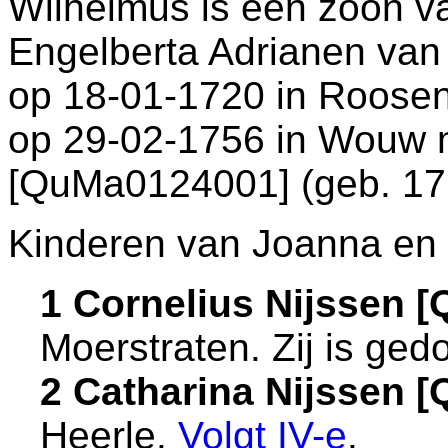
Wilhelmus is een zoon 
Engelberta Adrianen van 
op 18-01-1720 in
Roosen
op 29-02-1756 in
Wouw
[QuMa0124001] (geb. 17
Kinderen van Joanna en 
1 Cornelius Nijssen 
Moerstraten
. Zij is ge
2 Catharina Nijssen 
Heerle
.
Volgt
IV-e
.