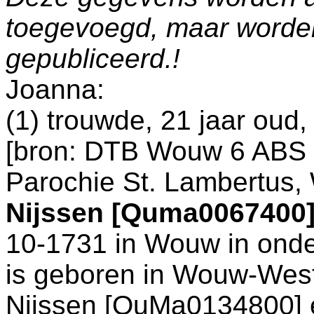
toegevoegd, maar worde
gepubliceerd.!
Joanna:
(1) trouwde, 21 jaar oud
[
bron: DTB Wouw 6 ABS 
Parochie St. Lambertus
Nijssen [Quma0067400
10-1731 in
Wouw
in onde
is geboren in
Wouw-West
Nijssen [QuMa0134800]