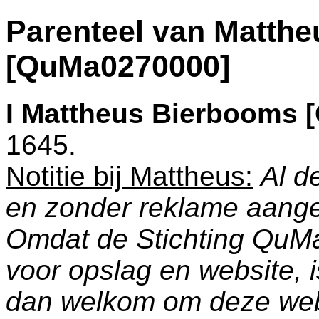
Parenteel van Matth
[QuMa0270000]
I
Mattheus Bierbooms 
1645.
Notitie bij Mattheus:
Al d
en zonder reklame aang
Omdat de Stichting QuM
voor opslag en website, 
dan welkom om deze web