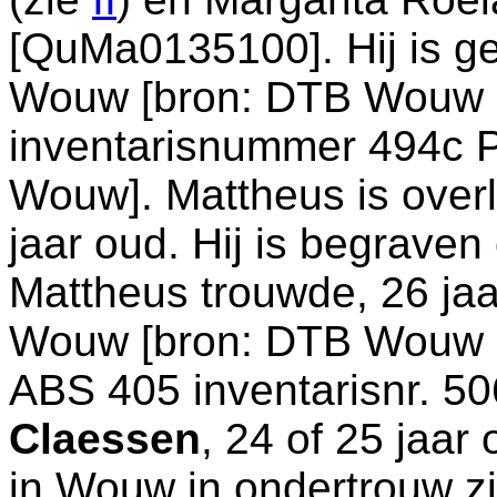
[QuMa0135100]. Hij is g
Wouw
[
bron: DTB Wouw 
inventarisnummer 494c P
Wouw
]. Mattheus is ove
jaar oud. Hij is begrave
Mattheus trouwde, 26 jaa
Wouw
[
bron: DTB Wouw 6
ABS 405 inventarisnr. 5
Claessen
, 24 of 25 jaar
in
Wouw
in ondertrouw z