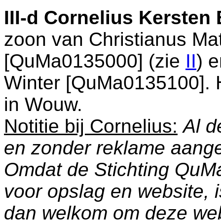
III-d
Cornelius Kersten
zoon van
Christianus Ma
[QuMa0135000] (zie
II
) 
Winter [QuMa0135100]. H
in
Wouw
.
Notitie bij Cornelius:
Al d
en zonder reklame aang
Omdat de Stichting QuM
voor opslag en website, 
dan welkom om deze web