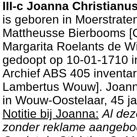
III-c
Joanna Christianu
is geboren in
Moerstrate
Mattheusse Bierbooms 
Margarita Roelants de Wi
gedoopt op 10-01-1710 
Archief ABS 405 inventa
Lambertus Wouw
]. Joan
in
Wouw-Oostelaar
, 45 j
Notitie bij Joanna:
Al dez
zonder reklame aangebo