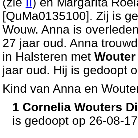
(zie
II
) en
Margarita Roel
[QuMa0135100]. Zij is g
Wouw
. Anna is overlede
27 jaar oud. Anna trouwd
in
Halsteren
met
Wouter 
jaar oud. Hij is gedoopt
Kind van Anna en Wouter
1 Cornelia Wouters D
is gedoopt op 26-08-1