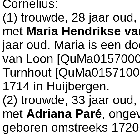
Cornelius:
(1) trouwde, 28 jaar oud
met
Maria Hendrikse v
jaar oud. Maria is een d
van Loon [QuMa0157000
Turnhout [QuMa0157100].
1714 in
Huijbergen
.
(2) trouwde, 33 jaar oud
met
Adriana Paré
, ongev
geboren omstreeks 1720