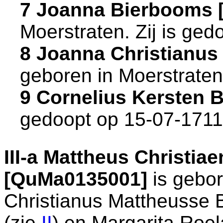
7 Joanna Bierbooms 
Moerstraten
. Zij is ge
8 Joanna Christianu
geboren in
Moerstraten
9 Cornelius Kersten
gedoopt op 15-07-1711
III-a
Mattheus Christia
[QuMa0135001]
is gebo
Christianus Mattheusse
(zie
II
) en
Margarita Roel