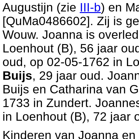
Augustijn (zie
III-b
) en
Ma
[QuMa0486602]. Zij is g
Wouw
. Joanna is overle
Loenhout (B)
, 56 jaar ou
oud, op 02-05-1762 in
Lo
Buijs
, 29 jaar oud. Joa
Buijs en
Catharina van Go
1733 in
Zundert
. Joanne
in
Loenhout (B)
, 72 jaar 
Kinderen van Joanna en