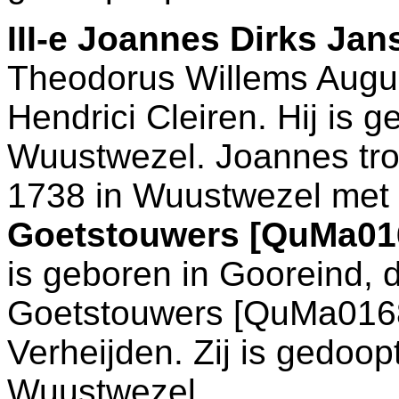
III-e
Joannes Dirks Jans
Theodorus Willems Augus
Hendrici Cleiren. Hij is 
Wuustwezel
. Joannes tr
1738 in
Wuustwezel
met
Goetstouwers [QuMa01
is geboren in
Gooreind
, 
Goetstouwers [QuMa016
Verheijden. Zij is gedoop
Wuustwezel
.