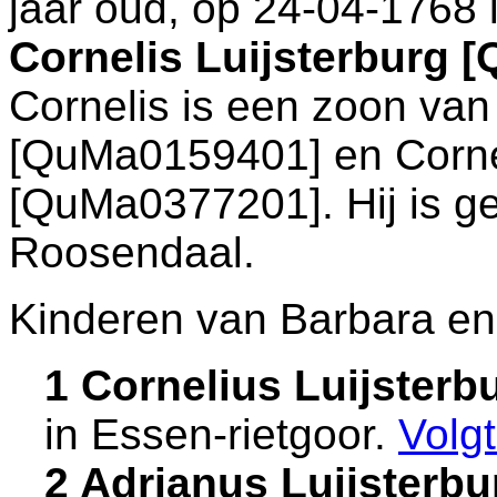
jaar oud, op 24-04-1768 
Cornelis Luijsterburg 
Cornelis is een zoon va
[QuMa0159401] en
Corn
[QuMa0377201]. Hij is g
Roosendaal
.
Kinderen van Barbara en
1 Cornelius Luijster
in
Essen-rietgoor
.
Volg
2 Adrianus Luijsterb