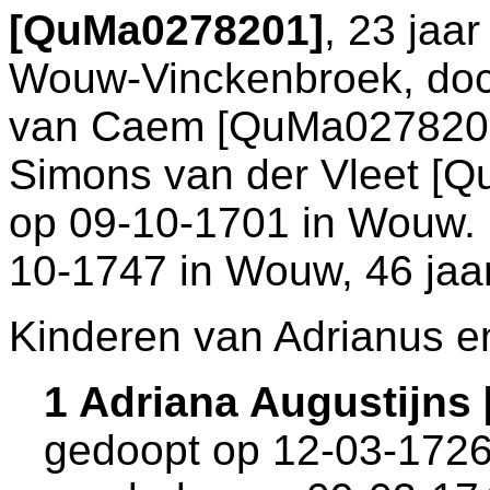
[QuMa0278201]
, 23 jaa
Wouw-Vinckenbroek
, do
van Caem [QuMa027820
Simons van der Vleet [Q
op 09-10-1701 in
Wouw
.
10-1747 in
Wouw
, 46 jaa
Kinderen van Adrianus en
1 Adriana Augustijns
gedoopt op 12-03-1726