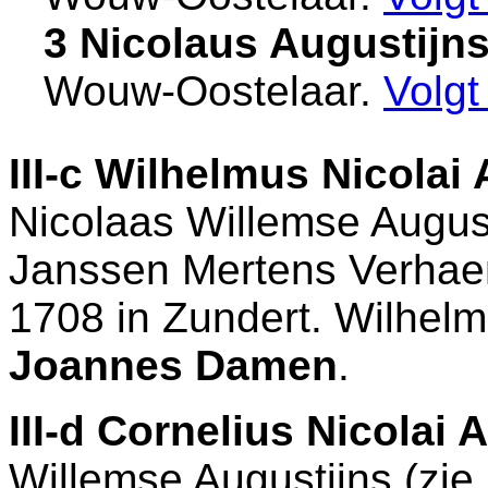
3 Nicolaus Augustijn
Wouw-Oostelaar
.
Volg
III-c
Wilhelmus Nicolai 
Nicolaas Willemse August
Janssen Mertens Verhaert
1708 in
Zundert
. Wilhel
Joannes Damen
.
III-d
Cornelius Nicolai A
Willemse Augustijns (zie