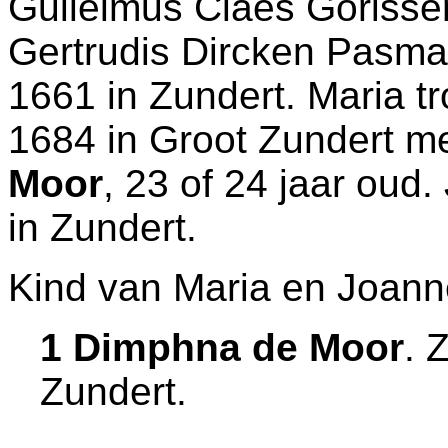
Guilelmus Claes Gorissen
Gertrudis Dircken Pasman
1661 in
Zundert
. Maria t
1684 in
Groot Zundert
m
Moor
, 23 of 24 jaar oud
in
Zundert
.
Kind van Maria en Joann
1 Dimphna de Moor
. 
Zundert
.