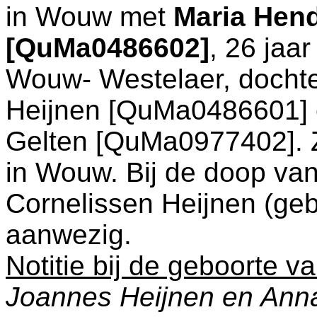
in
Wouw
met
Maria Hend
[QuMa0486602]
, 26 jaa
Wouw- Westelaer
, docht
Heijnen [QuMa0486601]
Gelten [QuMa0977402]. Z
in
Wouw
. Bij de doop va
Cornelissen Heijnen (geb
aanwezig.
Notitie bij de geboorte v
Joannes Heijnen en Ann