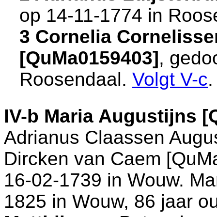
op 14-11-1774 in
Roos
3 Cornelia Cornelisse
[QuMa0159403]
, gedo
Roosendaal
.
Volgt
V-c
.
IV-b
Maria Augustijns 
Adrianus Claassen Augus
Dircken van Caem [QuMa0
16-02-1739 in
Wouw
. Ma
1825 in
Wouw
, 86 jaar 