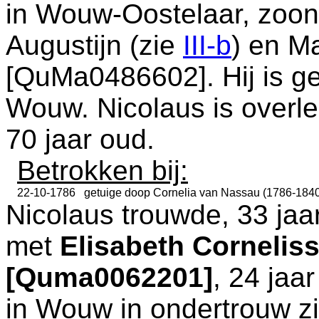
in
Wouw-Oostelaar
, zoo
Augustijn (zie
III-b
) en
Ma
[QuMa0486602]. Hij is g
Wouw
. Nicolaus is over
70 jaar oud.
Betrokken bij:
22-10-1786
getuige doop
Cornelia van Nassau (1786-184
Nicolaus trouwde, 33 jaa
met
Elisabeth Cornelis
[Quma0062201]
, 24 jaa
in
Wouw
in ondertrouw zi