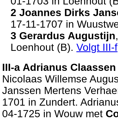
01-1703 in
Loenhout (B
2 Joannes Dirks Jans
17-11-1707 in
Wuustwe
3 Gerardus Augustijn
Loenhout (B)
.
Volgt
III-f
III-a
Adrianus Claassen 
Nicolaas Willemse August
Janssen Mertens Verhaert
1701 in
Zundert
. Adrianu
04-1725 in
Wouw
met
Co