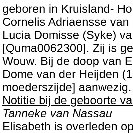
geboren in
Kruisland- Ho
Cornelis Adriaensse va
Lucia Domisse (Syke) va
[Quma0062300]. Zij is g
Wouw
. Bij de doop van 
Dome van der Heijden (
moederszijde] aanwezig.
Notitie bij de geboorte v
Tanneke van Nassau
Elisabeth is overleden o